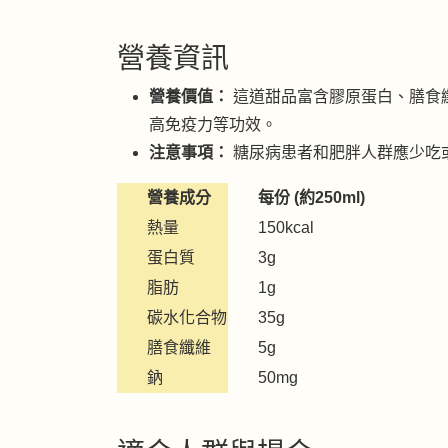
營養資訊
營養價值：
這道甜品富含膠原蛋白、膳食
高免疫力等功效。
注意事項：
糖尿病患者和肥胖人群應少吃
營養成分
每份 (約250ml)
熱量
150kcal
蛋白質
3g
脂肪
1g
碳水化合物
35g
膳食纖維
5g
鈉
50mg