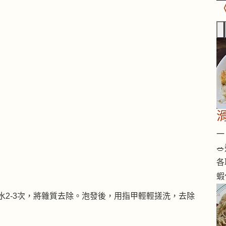
一 

各
蝦
水2-3次，將雜質去除。泡發後，用指甲輕輕搓洗，去除