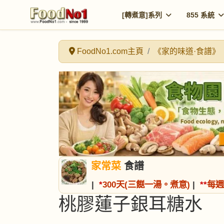
[轉煮意]系列
855 系統
FoodNo1.com主頁
《家的味道·食譜》
家常菜
食譜
|
*
300天(三餸一湯。煮意)
|
*
*
每週
桃膠蓮子銀耳糖水