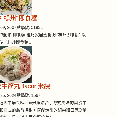
炒"楊州"即食麵
09, 2007
點擊數: 51931
 "楊州" 即食麵 輕巧家居煮食 炒"楊州即食麵" 以
便配料炒即食麵…
爽牛筋丸Bacon米線
25, 2024
點擊數: 1567
道爽牛筋丸Bacon米線結合了粵式風味的爽滑牛
和西式的鹹香培根，搭配清甜的紹菜和口感Q彈