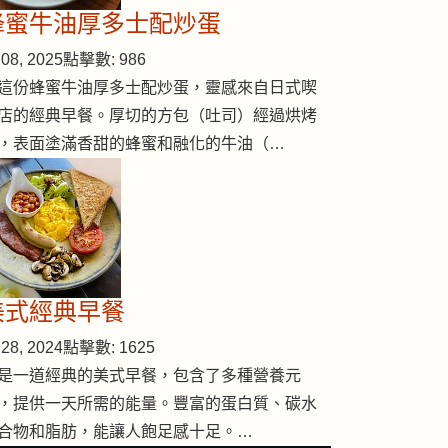
蜂蜜牛油厚多士配炒蛋
08, 2025
點擊數: 986
這份蜂蜜牛油厚多士配炒蛋，靈感來自日式喫
店的經典早餐。厚切的方包（吐司）經過烘烤
，表面塗滿香甜的蜂蜜和融化的牛油（…
美式經典早餐
28, 2024
點擊數: 1625
是一道經典的美式早餐，包含了多種營養元
，提供一天所需的能量。豐富的蛋白質、碳水
合物和脂肪，能讓人飽足感十足。…