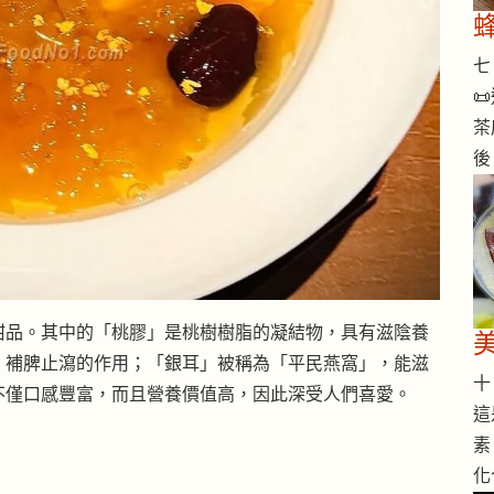
七 

茶
後
甜品。其中的「桃膠」是桃樹樹脂的凝結物，具有滋陰養
、補脾止瀉的作用；「銀耳」被稱為「平民燕窩」，能滋
十 
不僅口感豐富，而且營養價值高，因此深受人們喜愛。
這
素
化