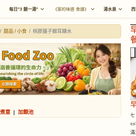
每日"3 餸一湯"
《家的味道·食譜》
湯水泉
西
甜品 / 小食
桃膠蓮子銀耳糖水
餐
煮意
|
加餸池
七 

滿