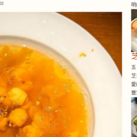
03
明
五 
芝
愛
豐