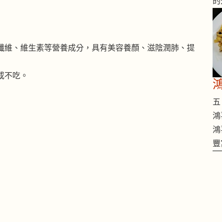
的
纖維、維生素等營養成分，具有美容養顏、滋陰潤肺、提
或不吃。
五 
鴻
鴻
豐