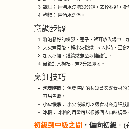
銀耳：
用清水浸泡30分鐘，去掉根部，撕
枸杞：
用清水洗淨。
烹調步驟
將泡發好的桃膠、蓮子、銀耳放入鍋中，
大火煮開後，轉小火慢燉1.5-2小時，至
加入冰糖，繼續燉煮至冰糖融化。
最後加入枸杞，煮2分鐘即可。
烹飪技巧
泡發時間：
泡發時間的長短會影響食材的
容易煮爛。
小火慢燉：
小火慢燉可以讓食材充分釋放
冰糖：
冰糖的用量可以根據個人口味調整
初級到中級之間
，偏向初級
。(