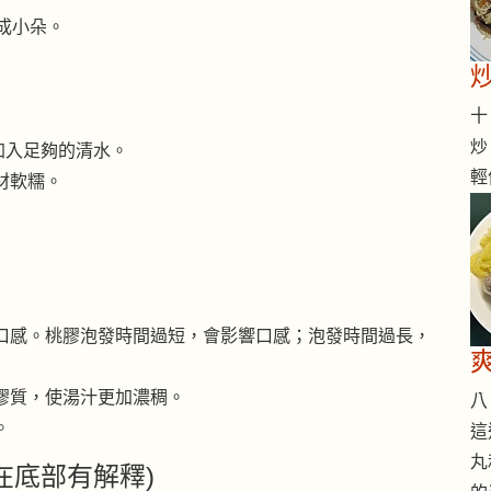
成小朵。
十 
炒
加入足夠的清水。
輕
食材軟糯。
口感。桃膠泡發時間過短，會影響口感；泡發時間過長，
膠質，使湯汁更加濃稠。
八 
。
這
丸
在底部有解釋)