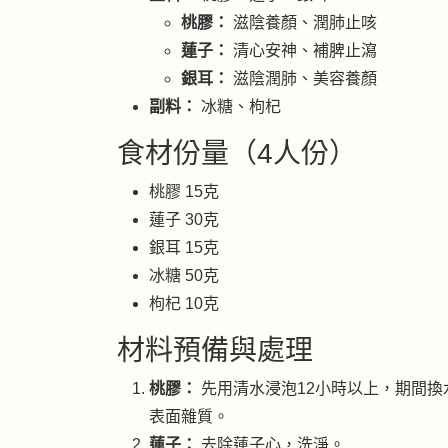
桃膠：
滋陰養顏、潤肺止咳
蓮子：
清心安神、補脾止瀉
銀耳：
滋陰潤肺、美容養顏
副料：
冰糖、枸杞
食材份量（4人份）
桃膠 15克
蓮子 30克
銀耳 15克
冰糖 50克
枸杞 10克
材料預備與處理
桃膠：
先用清水浸泡12小時以上，期間換
表面雜質。
蓮子：
去除蓮子心，洗淨。