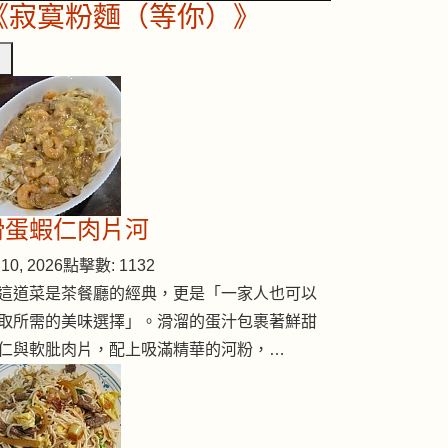
《寂寞粉麵（等你）》
滑蛋蝦仁肉片河
10, 2026
點擊數: 1132
這道菜是茶餐廳的經典，更是「一家人也可以
取所需的美味選擇」。滑溜的蛋汁包裹著鮮甜
仁與軟肶肉片，配上吸滿精華的河粉，…