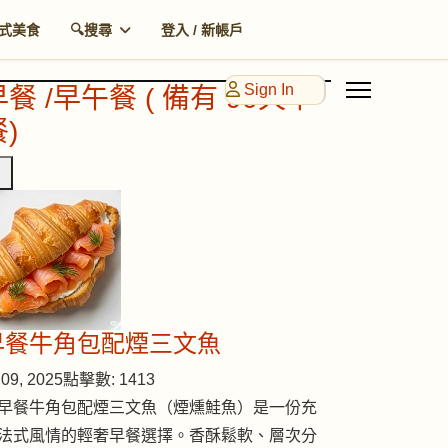
式美食
🔍搜尋
登入 / 新帳戶
Sign In
早餐 /早午餐 ( 備有 90天早
)
早餐牛角包配煙三文魚
09, 2025
點擊數: 1413
早餐牛角包配煙三文魚（煙燻鮭魚）是一份充
法式風情的輕奢早餐選擇。香酥鬆軟、層次分