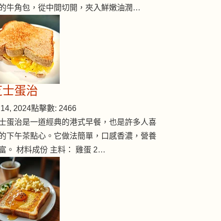
的牛角包，從中間切開，夾入鮮嫩油潤…
芝士蛋治
14, 2024
點擊數: 2466
士蛋治是一道經典的港式早餐，也是許多人喜
的下午茶點心。它做法簡單，口感香濃，營養
富。 材料成份 主料： 雞蛋 2…