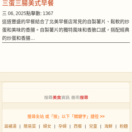
三蛋三腸美式早餐
三 06, 2025
點擊數: 1367
這道豐盛的早餐結合了北美早餐店常見的自製薯片、鬆軟的炒
蛋和美味的香腸。自製薯片的獨特風味和香脆口感，搭配經典
的炒蛋和香腸…
搜尋全站 或「按」以下「關鍵字」捷徑
>>
滋補湯
|
簡易菜
|
婦女
|
孕婦
|
西餐
|
兒童
|
海鮮
|
粉麵