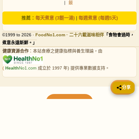
|
飯
推薦：
每天煮意 (3餸一湯)
|
每週煮意 (每週5天)
©1999 to 2026 ·
FoodNo1
.com · 二十六載滋味相伴
「食物會過時，
煮意永遠新鮮。」
健康資源合作
：本站食療之健康指標與養生理論，由
(
Health
No1.com
成立於 1997 年) 提供專業數據支持。
📤 分享
分享
載入更多食譜
請使用下方頁數繼續瀏覽更多食譜