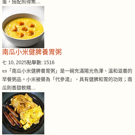
蛋，搭配煎得焦…
南瓜小米健脾養胃粥
七 10, 2025
點擊數: 1516
📜「南瓜小米健脾養胃粥」是一碗充滿陽光色澤、溫和滋養的
早餐粥品。小米被譽為「代參湯」，具有健脾和胃的功效；南
瓜則香甜軟糯…