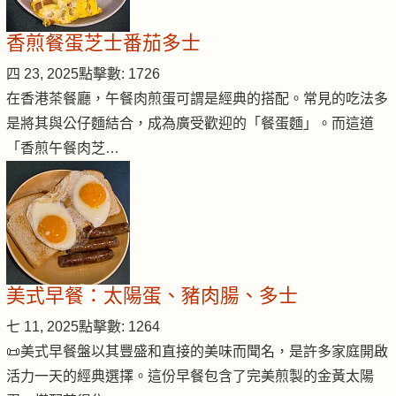
香煎餐蛋芝士番茄多士
四 23, 2025
點擊數: 1726
在香港茶餐廳，午餐肉煎蛋可謂是經典的搭配。常見的吃法多
是將其與公仔麵結合，成為廣受歡迎的「餐蛋麵」。而這道
「香煎午餐肉芝…
美式早餐：太陽蛋、豬肉腸、多士
七 11, 2025
點擊數: 1264
📜美式早餐盤以其豐盛和直接的美味而聞名，是許多家庭開啟
活力一天的經典選擇。這份早餐包含了完美煎製的金黃太陽