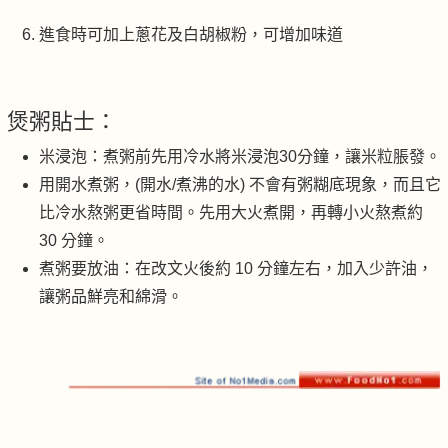
進食時可加上蔥花及白胡椒粉，可增加味道
煲粥貼士：
米浸泡：煮粥前先用冷水將米浸泡30分鐘，讓米粒脹發。
用開水煮粥，(開水/煮沸的水) 不會有粥糊底現象，而且它
比冷水熬粥更省時間。先用大火煮開，再轉小火熬煮約
30 分鐘。
煮粥要放油：在改文火後約 10 分鐘左右，加入少許油，
讓粥品鮮亮和綿滑。