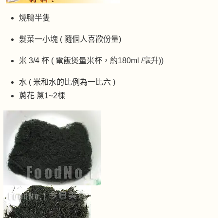
燒鴨半隻
髮菜一小塊 ( 隨個人喜歡份量)
米 3/4 杯 ( 電飯煲量米杯，約180ml /毫升))
水 ( 米和水的比例為一比六 )
蔥花 蔥1~2棵