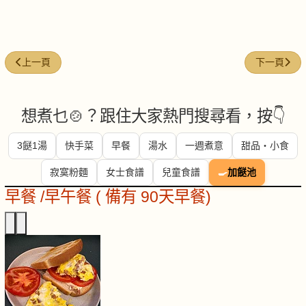
上一篇文章: 煮粥秘訣：五招煮出香濃滑嫩好粥
下一篇文章:
上一頁
下一頁
想煮乜🍲？跟住大家熱門搜尋看，按👇
3餸1湯
快手菜
早餐
湯水
一週煮意
甜品・小食
寂寞粉麵
女士食譜
兒童食譜
🍳
加餸池
早餐 /早午餐 ( 備有 90天早餐)