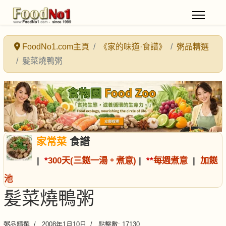
FoodNo1.com主頁
《家的味道·食譜》
粥品精選
髪菜燒鴨粥
家常菜
食譜
|
*
300天(三餸一湯。煮意)
|
*
*
每週煮意
|
加餸
池
髪菜燒鴨粥
粥品精選
2008年1月10日
點擊數: 17130