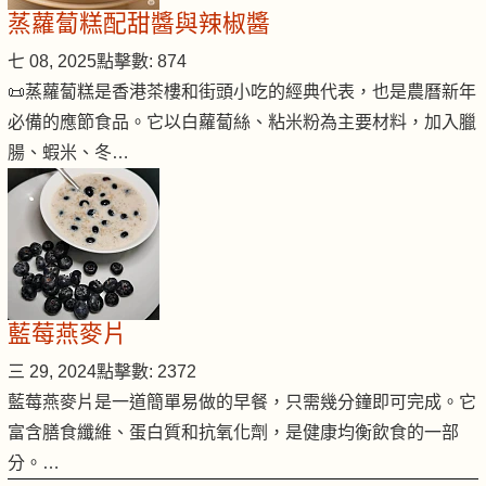
蒸蘿蔔糕配甜醬與辣椒醬
七 08, 2025
點擊數: 874
📜蒸蘿蔔糕是香港茶樓和街頭小吃的經典代表，也是農曆新年
必備的應節食品。它以白蘿蔔絲、粘米粉為主要材料，加入臘
腸、蝦米、冬…
藍莓燕麥片
三 29, 2024
點擊數: 2372
藍莓燕麥片是一道簡單易做的早餐，只需幾分鐘即可完成。它
富含膳食纖維、蛋白質和抗氧化劑，是健康均衡飲食的一部
分。…