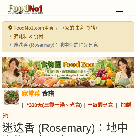
FoodNo1.com主頁
《家的味道·食譜》
調味料 & 食材
迷迭香 (Rosemary)：地中海的陽光氣息
家常菜
食譜
|
*
300天(三餸一湯。煮意)
|
*
*
每週煮意
|
加餸
池
迷迭香 (Rosemary)：地中