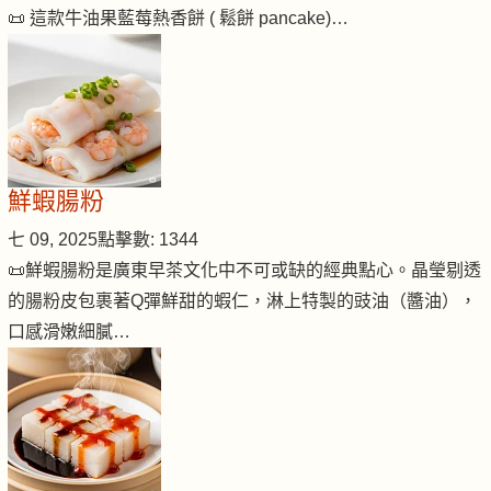
📜 這款牛油果藍莓熱香餅 ( 鬆餅 pancake)…
鮮蝦腸粉
七 09, 2025
點擊數: 1344
📜鮮蝦腸粉是廣東早茶文化中不可或缺的經典點心。晶瑩剔透
的腸粉皮包裹著Q彈鮮甜的蝦仁，淋上特製的豉油（醬油），
口感滑嫩細膩…