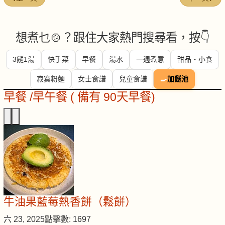
想煮乜🍲？跟住大家熱門搜尋看，按👇
3餸1湯
快手菜
早餐
湯水
一週煮意
甜品・小食
寂寞粉麵
女士食譜
兒童食譜
🍳
加餸池
早餐 /早午餐 ( 備有 90天早餐)
牛油果藍莓熱香餅（鬆餅）
六 23, 2025
點擊數: 1697