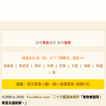
搜尋全站 或「按」以下「關鍵字」捷徑
>>
滋補湯
|
簡易菜
|
婦女
|
孕婦
|
西餐
|
兒童
|
海鮮
|
粉麵
|
飯
推薦：
每天煮意 (3餸一湯)
|
每週煮意 (每週5天)
©1999 to 2026 ·
FoodNo1
.com · 二十六載滋味相伴
「食物會過時，
煮意永遠新鮮。」