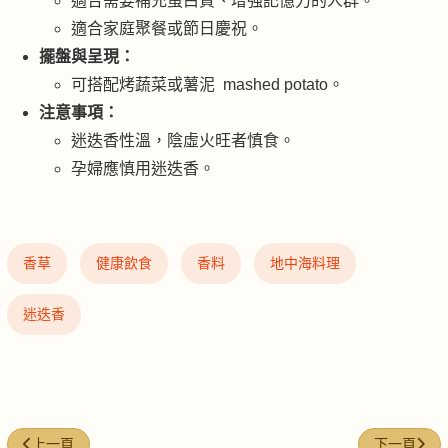
適合需要補充蛋白質、增強記憶力的人群。
適合家庭聚餐或節日慶祝。
擺盤與呈現：
可搭配烤蔬菜或薯泥 mashed potato。
注意事項：
迷迭香性溫，陰虛火旺者慎食。
孕婦應慎用迷迭香。
香草
健康飲食
香料
地中海料理
迷迭香
上一篇文章: 歐芹 (Parsley)：餐桌上的綠色點綴
下一篇文章:
上一頁
下一頁