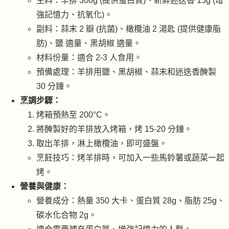
主料：羊排 300g (提供蛋白質)、新鮮迷迭香 15g (增
強記憶力、抗氧化)。
副料：蒜末 2 瓣 (抗菌)、橄欖油 2 湯匙 (提供健康脂
肪)、鹽 適量、黑胡椒 適量。
材料份量：適合 2-3 人食用。
預備處理：羊排用鹽、黑胡椒、蒜末和迷迭香醃製
30 分鐘。
烹調步驟：
烤箱預熱至 200°C。
將醃製好的羊排放入烤箱，烤 15-20 分鐘。
取出羊排，淋上橄欖油，即可盛盤。
烹飪技巧：烤羊排時，可加入一些馬鈴薯或蔬菜一起
烤。
營養與健康：
營養成分：熱量 350 大卡、蛋白質 28g、脂肪 25g、
碳水化合物 2g。