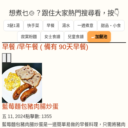
想煮乜🍲？跟住大家熱門搜尋看，按👇
3餸1湯
快手菜
早餐
湯水
一週煮意
甜品・小食
寂寞粉麵
女士食譜
兒童食譜
🍳
加餸池
早餐 /早午餐 ( 備有 90天早餐)
藍莓麵包豬肉腸炒蛋
五 11, 2024
點擊數: 1355
藍莓麵包豬肉腸炒蛋是一道簡單易做的早餐料理，只需將豬肉