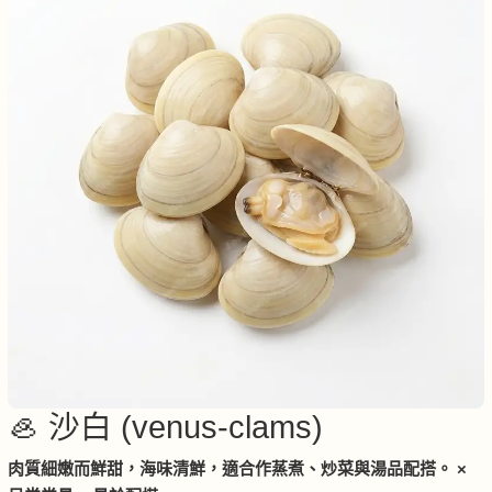
🦪 沙白 (venus-clams)
肉質細嫩而鮮甜，海味清鮮，適合作蒸煮、炒菜與湯品配搭。 ×