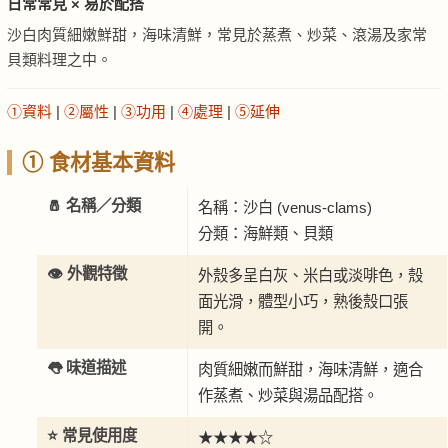
日常常見 × 易於配搭
沙白肉質細嫩鮮甜，海味清鮮，常見於蒸煮、炒菜、滾湯及家常
貝類料理之中。
①資料
|
②屬性
|
③功用
|
④處理
|
⑤延伸
① 食材基本資料
🧂 名稱／分類
名稱：沙白 (venus-clams)
分類：海鮮類、貝類
👁️ 外觀特徵
外殼多呈白灰、米白或淡啡色，殼
面光滑，體型小巧，熟後殼口張
開。
👅 味道描述
肉質細嫩而鮮甜，海味清鮮，適合
作蒸煮、炒菜與湯品配搭。
⭐ 常見使用度
★★★★☆