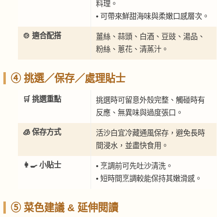
料理。
• 可帶來鮮甜海味與柔嫩口感層次。
🍲 適合配搭
薑絲、蒜頭、白酒、豆豉、湯品、
粉絲、蔥花、清蒸汁。
④ 挑選／保存／處理貼士
🛒 挑選重點
挑選時可留意外殼完整、觸碰時有
反應、無異味與過度張口。
🧊 保存方式
活沙白宜冷藏通風保存，避免長時
間浸水，並盡快食用。
👩‍🍳 小貼士
• 烹調前可先吐沙清洗。
• 短時間烹調較能保持其嫩滑感。
⑤ 菜色建議 & 延伸閱讀