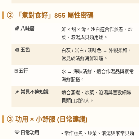
② 「煮對食好」855 屬性密碼
🌈 八味層
鮮 × 甜 × 滑。沙白適合作蒸煮、炒
菜、滾湯與貝類用途。
🎨 五色
白灰 / 米白 / 淡啡色 → 外觀柔和，
常見於清鮮海鮮料理。
🀄 五行
水 → 海味清鮮，適合作湯品與家常
海鮮配搭。
📌 常見不適知識
適合蒸煮、炒菜、滾湯與喜歡細嫩
貝類口感的人。
③ 功用 × 小舒服 (日常建議)
💡 日常功用
• 常作蒸煮、炒菜、滾湯與家常貝類