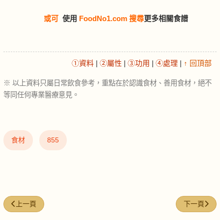
或可
使用
FoodNo1.com 搜尋
更多相關食譜
①資料
|
②屬性
|
③功用
|
④處理
|
↑ 回頂部
※ 以上資料只屬日常飲食參考，重點在於認識食材、善用食材，絕不
等同任何專業醫療意見。
食材
855
上一篇文章: 八爪魚（章魚大） (big octopus)
下一篇文章: 
上一頁
下一頁