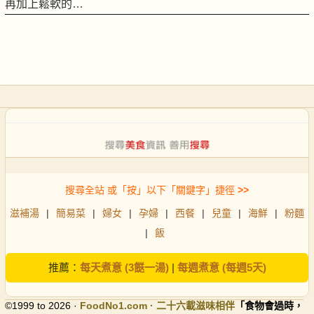
再加上鬆軟的…
搜尋全站 或「按」以下「關鍵字」捷徑
>>
滋補湯
|
簡易菜
|
婦女
|
孕婦
|
西餐
|
兒童
|
海鮮
|
粉麵
|
飯
推薦：
每天煮意 (3餸一湯)
|
每週煮意 (每週5天)
©1999 to 2026 ·
FoodNo1
.com · 二十六載滋味相伴
「食物會過時，