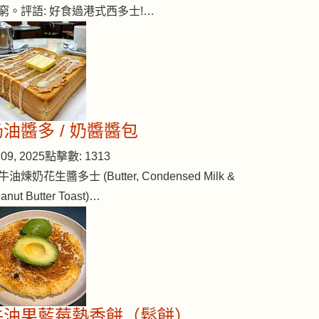
窮。評語: 好食過港式西多士!…
奶油醬多 / 奶醬醬包
09, 2025
點擊數: 1313
牛油煉奶花生醬多士 (Butter, Condensed Milk &
anut Butter Toast)…
牛油果藍莓熱香餅（鬆餅）