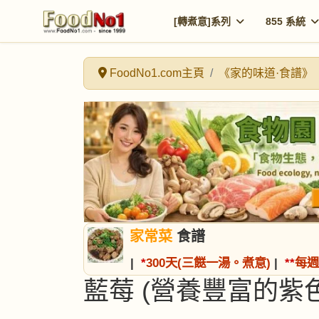
[轉煮意]系列
855 系統
FoodNo1.com主頁
《家的味道·食譜》
家常菜
食譜
|
*
300天(三餸一湯。煮意)
|
*
*
每週
藍莓 (營養豐富的紫