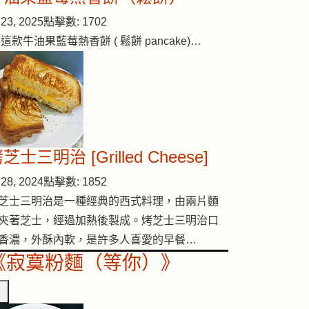
23, 2025
點擊數: 1702
 這款牛油果藍莓熱香餅 ( 鬆餅 pancake)…
芝士三明治 [Grilled Cheese]
28, 2024
點擊數: 1852
芝士三明治是一種經典的西式料理，由兩片麵
夾著芝士，經過加熱後製成。烤芝士三明治口
香濃，外酥內軟，是許多人喜愛的早餐…
《寂寞粉麵（等你）》