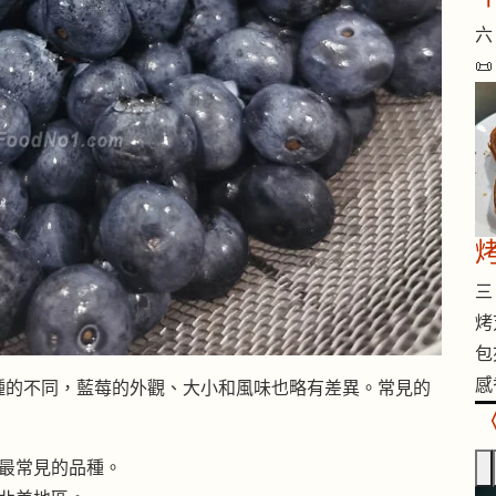
六 

烤
三 
烤
包
感
種的不同，藍莓的外觀、大小和風味也略有差異。常見的
最常見的品種。