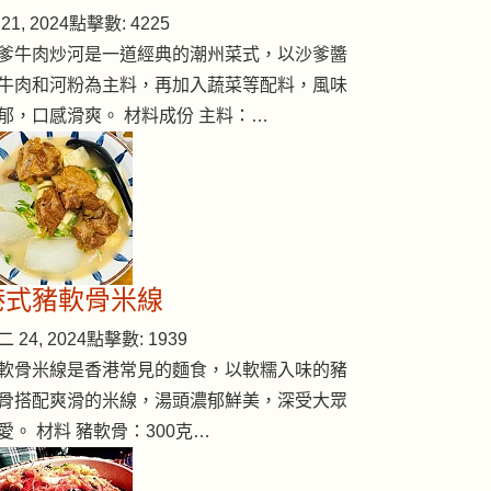
21, 2024
點擊數: 4225
爹牛肉炒河是一道經典的潮州菜式，以沙爹醬
牛肉和河粉為主料，再加入蔬菜等配料，風味
郁，口感滑爽。 材料成份 主料：…
港式豬軟骨米線
 24, 2024
點擊數: 1939
軟骨米線是香港常見的麵食，以軟糯入味的豬
骨搭配爽滑的米線，湯頭濃郁鮮美，深受大眾
愛。 材料 豬軟骨：300克…