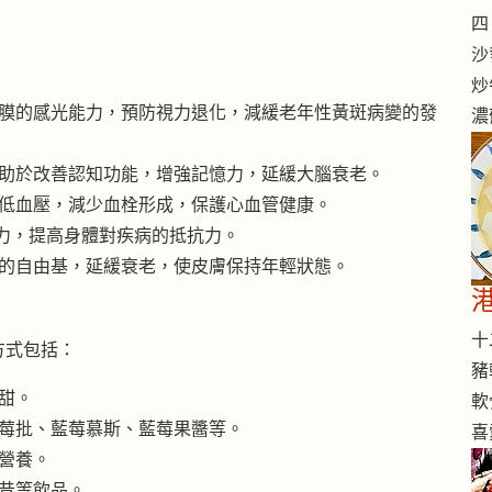
四 
沙
炒
膜的感光能力，預防視力退化，減緩老年性黃斑病變的發
濃
助於改善認知功能，增強記憶力，延緩大腦衰老。
低血壓，減少血栓形成，保護心血管健康。
力，提高身體對疾病的抵抗力。
的自由基，延緩衰老，使皮膚保持年輕狀態。
十二
方式包括：
豬
甜。
軟
莓批、藍莓慕斯、藍莓果醬等。
喜
營養。
昔等飲品。