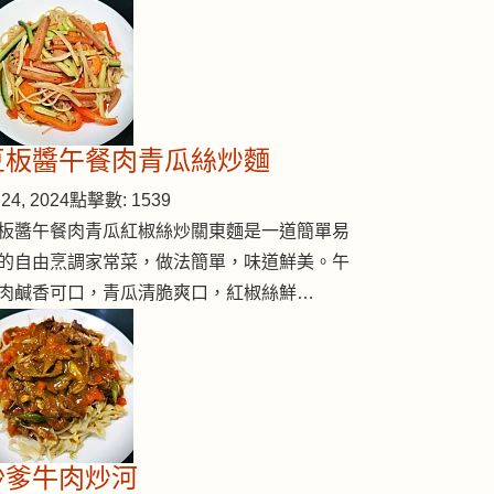
豆板醬午餐肉青瓜絲炒麵
24, 2024
點擊數: 1539
板醬午餐肉青瓜紅椒絲炒關東麵是一道簡單易
的自由烹調家常菜，做法簡單，味道鮮美。午
肉鹹香可口，青瓜清脆爽口，紅椒絲鮮…
沙爹牛肉炒河