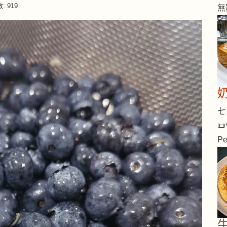
 919
無
七 
📜
Pe