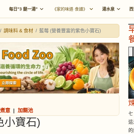
每日"3 餸一湯"
《家的味道·食譜》
湯水泉
西
調味料 & 食材
藍莓 (營養豐富的紫色小寶石)
餐
煮意
|
加餸池
七 
色小寶石)
這
的