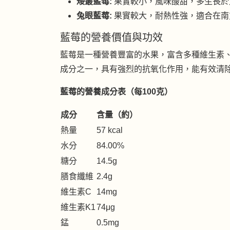
矮叢藍莓:
果實較小，風味酸甜，多生長於
兔眼藍莓:
果實較大，耐熱性強，適合在南
藍莓的營養價值與功效
藍莓是一種營養豐富的水果，富含多種維生素
成分之一，具有強烈的抗氧化作用，能有效清
藍莓的營養成分表（每100克）
成分
含量（約）
熱量
57 kcal
水分
84.00%
糖分
14.5g
膳食纖維
2.4g
維生素C
14mg
維生素K1
74μg
錳
0.5mg