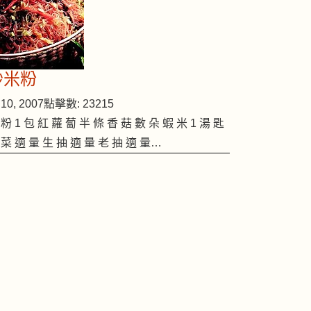
炒米粉
10, 2007
點擊數: 23215
 粉 1 包 紅 蘿 蔔 半 條 香 菇 數 朵 蝦 米 1 湯 匙
 菜 適 量 生 抽 適 量 老 抽 適 量…