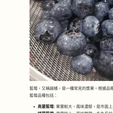
藍莓，又稱越橘，是一種常見的漿果。根據品
藍莓品種包括：
高叢藍莓:
果實較大，風味濃郁，是市面上