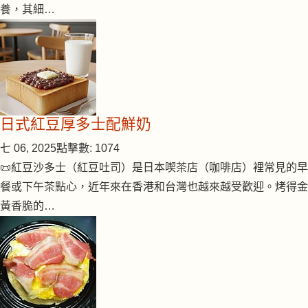
養，其細…
日式紅豆厚多士配鮮奶
七 06, 2025
點擊數: 1074
📜紅豆沙多士（紅豆吐司）是日本喫茶店（咖啡店）裡常見的早
餐或下午茶點心，近年來在香港和台灣也越來越受歡迎。烤得金
黃香脆的…