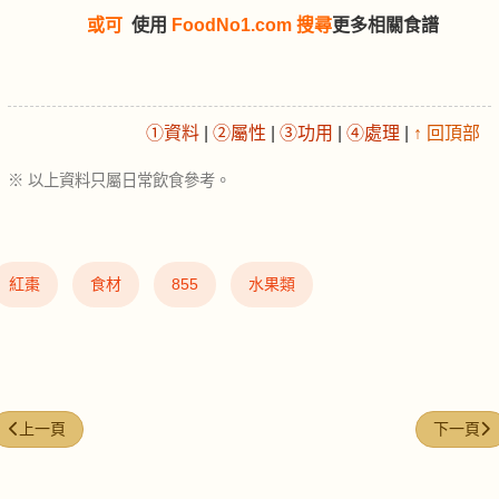
或可
使用
FoodNo1.com 搜尋
更多相關食譜
①資料
|
②屬性
|
③功用
|
④處理
|
↑ 回頂部
※ 以上資料只屬日常飲食參考。
紅棗
食材
855
水果類
上一篇文章: 菜心 (Chinese Flowering Cabbage)
下一篇文章:
上一頁
下一頁