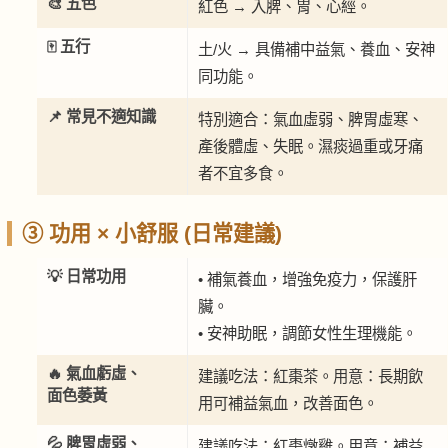
🎨 五色
紅色 → 入脾、胃、心經。
🀄 五行
土/火 → 具備補中益氣、養血、安神
同功能。
📌 常見不適知識
特別適合：氣血虛弱、脾胃虛寒、
產後體虛、失眠。濕痰過重或牙痛
者不宜多食。
③ 功用 × 小舒服 (日常建議)
💡 日常功用
• 補氣養血，增強免疫力，保護肝
臟。
• 安神助眠，調節女性生理機能。
🔥 氣血虧虛、
建議吃法：紅棗茶。用意：長期飲
面色萎黃
用可補益氣血，改善面色。
💦 脾胃虛弱、
建議吃法：紅棗燉雞。用意：補益