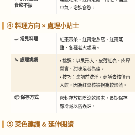
食慾不振
中氣，增進食慾。
④ 料理方向 × 處理小貼士
🍳 常見料理
紅棗薑茶、紅棗燉燕窩、紅棗蒸
雞、各種老火靚湯。
🔪 處理挑選
• 挑選：以果形大、皮薄紅亮、肉厚
質實、甜味足者為佳。
• 技巧：烹調前洗淨，建議去核後再
入饌，因為紅棗核被視為較燥熱。
📦 保存方式
密封存放於陰涼乾燥處，長期保存
應冷藏以防蟲蛀。
⑤ 菜色建議 & 延伸閱讀