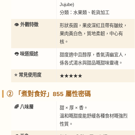
Jujube)
分類：水果類、乾貨加工
👁️ 外觀特徵
形狀長圓，果皮深紅且帶有皺紋，
果肉黃白色，質地柔韌，中心有
核。
👅 味道描述
甜度適中且醇厚，香氣清幽宜人，
係各式湯水與甜品嘅甜味靈魂。
⭐ 常見使用度
★★★★★
② 「煮對食好」855 屬性密碼
🌈 八味層
甜 × 厚 × 香。
溫和嘅甜度能舒緩各種食材嘅強烈
性質。