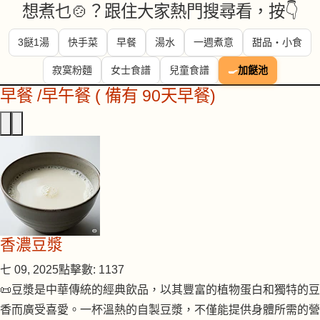
想煮乜🍲？跟住大家熱門搜尋看，按👇
3餸1湯
快手菜
早餐
湯水
一週煮意
甜品・小食
寂寞粉麵
女士食譜
兒童食譜
🍳
加餸池
早餐 /早午餐 ( 備有 90天早餐)
香濃豆漿
七 09, 2025
點擊數: 1137
📜豆漿是中華傳統的經典飲品，以其豐富的植物蛋白和獨特的豆
香而廣受喜愛。一杯溫熱的自製豆漿，不僅能提供身體所需的營