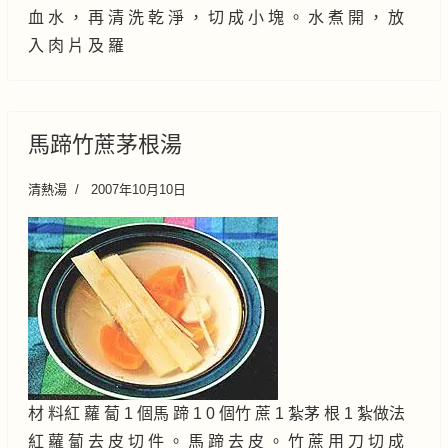
血 水 ， 再 清 洗 乾 淨 ， 切 成 小 塊 。 水 煮 開 ， 放
入 肉 片 及 羅
馬蹄竹蔗茅根湯
清熱湯
2007年10月10日
材 料紅 蘿 蔔 1 個馬 蹄 1 0 個竹 蔗 1 紮茅 根 1 紮做法
紅 蘿 蔔 去 皮 切 件 。 馬 蹄 去 皮 。 竹 蔗 用 刀 切 成