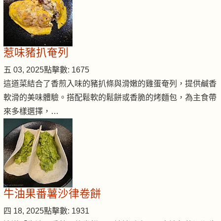
惹味豬扒奄列
五 03, 2025
點擊數: 1675
這道菜結合了香煎入味的豬扒條與滑嫩的雞蛋奄列，提供鹹香
軟滑的美味體驗。搭配鬆軟的鬆餅或香脆的烤麵包，為主食帶
來多樣選擇，…
牛油果番薯沙律卷餅
四 18, 2025
點擊數: 1931