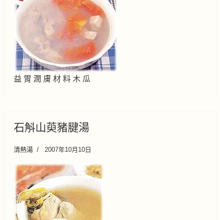
益 胃 潤 膚 材 料 木 瓜
石斛山萸豬腱湯
清熱湯
2007年10月10日