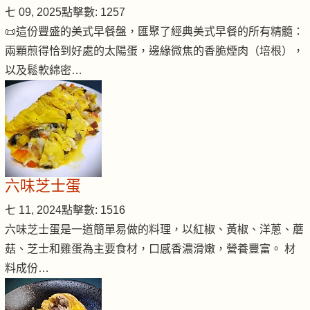
七 09, 2025
點擊數: 1257
📜這份豐盛的美式早餐盤，匯聚了經典美式早餐的所有精髓：
兩顆煎得恰到好處的太陽蛋，邊緣微焦的香脆煙肉（培根），
以及鬆軟綿密…
六味芝士蛋
七 11, 2024
點擊數: 1516
六味芝士蛋是一道簡單易做的料理，以紅椒、黃椒、洋蔥、蘑
菇、芝士和雞蛋為主要食材，口感香濃滑嫩，營養豐富。 材
料成份…