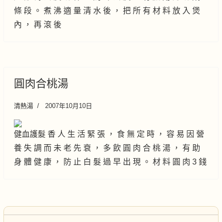
條 段 。 煮 沸 適 量 清 水 後 ， 把 所 有 材 料 放 入 煲
內 ， 再 滾 後
圓肉合桃湯
清熱湯
2007年10月10日
健血護髮 香 人 生 活 緊 張 ， 食 無 定 時 ， 容 易 因 營
養 失 調 而 未 老 先 衰 ， 多 飲 圓 肉 合 桃 湯 ， 有 助
身 體 健 康 ， 防 止 白 髮 過 早 出 現 。 材 料 圓 肉 3 錢