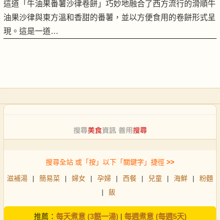
這道「牛油果番薯沙律卷餅」巧妙地融合了西方流行的滑順牛
油果沙律與東方溫和香甜的番薯，並以方便食用的卷餅形式呈
現。這是一道…
搜尋全站 或「按」以下「關鍵字」捷徑
>>
滋補湯
|
簡易菜
|
婦女
|
孕婦
|
西餐
|
兒童
|
海鮮
|
粉麵
|
飯
推薦：
每天煮意 (3餸一湯)
|
每週煮意 (每週5天)