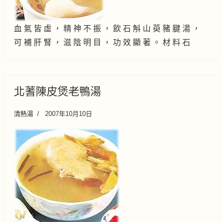
血 氣 皆 虛 ， 精 神 不 振 ， 飲 石 斛 山 萸 豬 腱 湯 ，
可 補 肝 腎 ， 滋 陰 明 目 ， 功 效 顯 著 。 材 料 石
北蓍陳皮煲老鴨湯
清熱湯
2007年10月10日