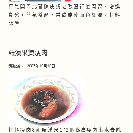
行 氣 開 胃 北 蓍 陳 皮 煲 老 鴨 湯 行 氣 開 胃 ， 增 進
食 慾 ， 益 氣 養 顏 ， 常 飲 能 使 面 色 紅 潤 。 材 料
北 蓍
羅漢果煲瘦肉
清熱湯
2007年10月10日
材 料 瘦 肉 8 兩 羅 漢 果 1 / 2 個 做法 瘦 肉 出 水 去 除