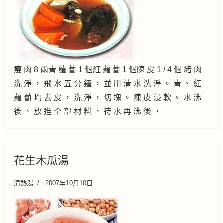
瘦 肉 8 兩青 蘿 蔔 1 個紅 蘿 蔔 1 個陳 皮 1 / 4 個 豬 肉
洗 淨 ， 飛 水 五 分 鐘 ， 並 用 清 水 洗 淨 。 青 、 紅
蘿 蔔 均 去 皮 ， 洗 淨 ， 切 塊 。 陳 皮 浸 軟 。 水 沸
後 ， 放 進 全 部 材 料 ， 待 水 再 沸 後 ，
花生木瓜湯
清熱湯
2007年10月10日