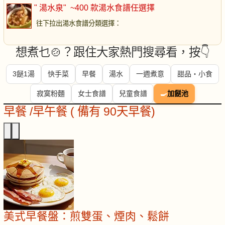
" 湯水泉"
~400 款湯水食譜任選擇
往下拉出湯水食譜分類選擇
：
想煮乜🍲？跟住大家熱門搜尋看，按👇
3餸1湯
快手菜
早餐
湯水
一週煮意
甜品・小食
寂寞粉麵
女士食譜
兒童食譜
🍳
加餸池
早餐 /早午餐 ( 備有 90天早餐)
美式早餐盤：煎雙蛋、煙肉、鬆餅