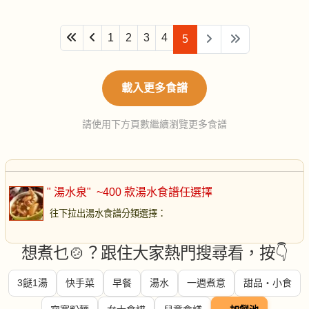
1
2
3
4
5
載入更多食譜
請使用下方頁數繼續瀏覽更多食譜
" 湯水泉"
~400 款湯水食譜任選擇
往下拉出湯水食譜分類選擇
：
想煮乜🍲？跟住大家熱門搜尋看，按👇
3餸1湯
快手菜
早餐
湯水
一週煮意
甜品・小食