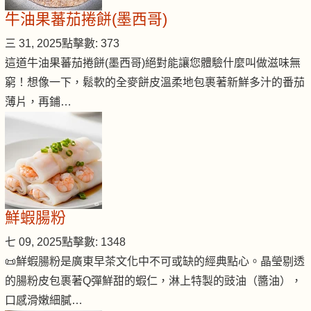
牛油果蕃茄捲餅(墨西哥)
三 31, 2025
點擊數: 373
這道牛油果蕃茄捲餅(墨西哥)絕對能讓您體驗什麼叫做滋味無
窮！想像一下，鬆軟的全麥餅皮溫柔地包裹著新鮮多汁的番茄
薄片，再鋪…
鮮蝦腸粉
七 09, 2025
點擊數: 1348
📜鮮蝦腸粉是廣東早茶文化中不可或缺的經典點心。晶瑩剔透
的腸粉皮包裹著Q彈鮮甜的蝦仁，淋上特製的豉油（醬油），
口感滑嫩細膩…