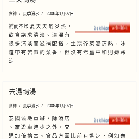
食神
夏季湯水
2008年1月07日
補而不燥 夏 天 天 氣 炎 熱 ，
飲 食 講 求 清 淡 。 滾 湯 有
很 多 清 淡 而 滋 補 配 搭 ， 生 滾 芥 菜 湯 清 熱 ， 味
道 帶 有 苦 澀 的 菜 香 ， 但 沒 有 老 薑 中 和 則 嫌 寒
涼
去濕鴨湯
食神
夏季湯水
2008年1月07日
泰 國 舊 地 重 遊 ， 除 酒 店
、 旅 遊 車 進 步 之 外 ， 交
通 加 倍 擠 塞 。 食 品 方 面 比 前 有 進 步 ， 例 如 泰