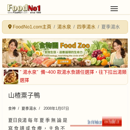
FoodNo1.com主頁
湯水泉
四季湯水
夏季湯水
" 湯水泉"
備~400 款湯水食譜任選擇
，往下拉出湯類
選擇
山楂粟子鴨
食神
夏季湯水
2008年1月07日
夏日良湯 每 年 夏 季 無 論 是
寫 食 譜 或 食 療 ， 主 角 不