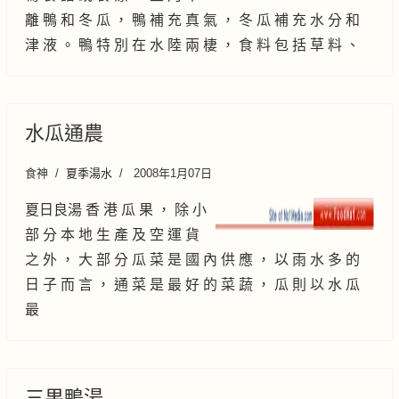
離 鴨 和 冬 瓜 ， 鴨 補 充 真 氣 ， 冬 瓜 補 充 水 分 和
津 液 。 鴨 特 別 在 水 陸 兩 棲 ， 食 料 包 括 草 料 、
水瓜通農
食神
夏季湯水
2008年1月07日
夏日良湯 香 港 瓜 果 ， 除 小
部 分 本 地 生 產 及 空 運 貨
之 外 ， 大 部 分 瓜 菜 是 國 內 供 應 ， 以 雨 水 多 的
日 子 而 言 ， 通 菜 是 最 好 的 菜 蔬 ， 瓜 則 以 水 瓜
最
三果鴨湯