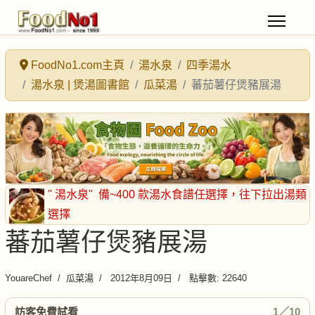
FoodNo1.com主頁
湯水泉
四季湯水
湯水泉 | 煲湯圖書館
瓜菜湯
蕃茄薯仔煲豬展湯
" 湯水泉"
備~400 款湯水食譜任選擇
，往下拉出湯類
選擇
蕃茄薯仔煲豬展湯
YouareChef
瓜菜湯
2012年8月09日
點擊數: 22640
訪客免費試看
1／10