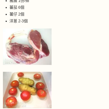
豬展 1份/條
蕃茄 6個
薯仔 2個
洋蔥 2-3個