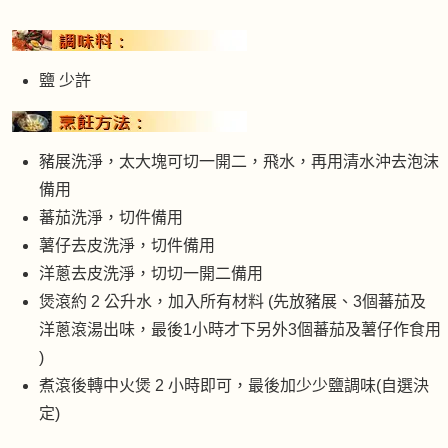
鹽 少許
豬展洗淨，太大塊可切一開二，飛水，再用清水沖去泡沫
備用
蕃茄洗淨，切件備用
薯仔去皮洗淨，切件備用
洋蔥去皮洗淨，切切一開二備用
煲滾約 2 公升水，加入所有材料 (先放豬展、3個蕃茄及
洋蔥滾湯出味，最後1小時才下另外3個蕃茄及薯仔作食用
)
煮滾後轉中火煲 2 小時即可，最後加少少鹽調味(自選決
定)