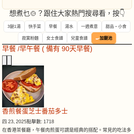
想煮乜🍲？跟住大家熱門搜尋看，按👇
3餸1湯
快手菜
早餐
湯水
一週煮意
甜品・小食
寂寞粉麵
女士食譜
兒童食譜
🍳
加餸池
早餐 /早午餐 ( 備有 90天早餐)
香煎餐蛋芝士番茄多士
四 23, 2025
點擊數: 1718
在香港茶餐廳，午餐肉煎蛋可謂是經典的搭配。常見的吃法多