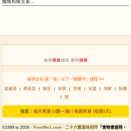
纖維和維生素…
搜尋全站 或「按」以下「關鍵字」捷徑
>>
滋補湯
|
簡易菜
|
婦女
|
孕婦
|
西餐
|
兒童
|
海鮮
|
粉麵
|
飯
推薦：
每天煮意 (3餸一湯)
|
每週煮意 (每週5天)
©1999 to 2026 ·
FoodNo1
.com · 二十六載滋味相伴
「食物會過時，