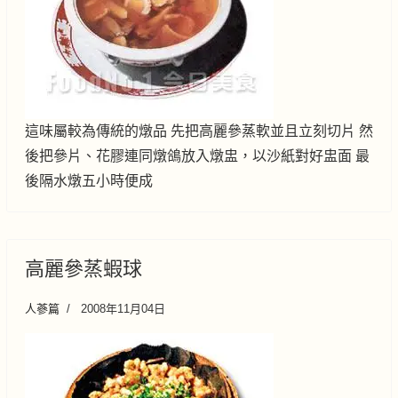
這味屬較為傳統的燉品 先把高麗參蒸軟並且立刻切片 然
後把參片、花膠連同燉鴿放入燉盅，以沙紙對好盅面 最
後隔水燉五小時便成
高麗參蒸蝦球
人蔘篇
2008年11月04日