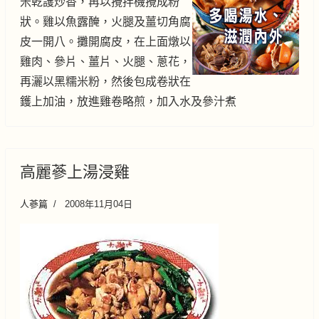
米乾護炒香，再以攪拌機攪成粉
狀。雞以魚露醃，火腿及薑切角腐
皮一開八。攤開腐皮，在上面燉以
雞肉、參片、薑片、火腿、蔥花，
再灑以黑糯米粉，然後包成卷狀在
鑊上加油，放進雞卷略煎，加入水及參汁煮
高麗蔘上湯浸雞
人蔘篇
2008年11月04日