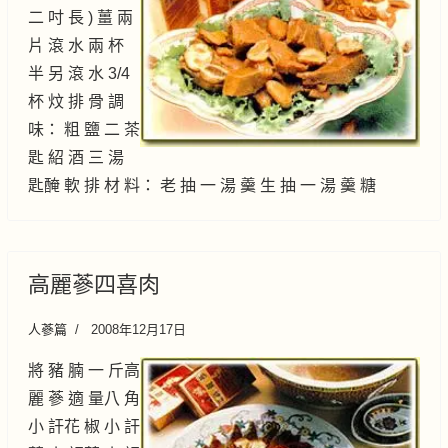
二 吋 長 ) 薑 兩
片 滾 水 兩 杯
半 另 滾 水 3/4
杯 炆 排 骨 調
味： 粗 鹽 二 茶
匙 紹 酒 三 湯
匙醃 軟 排 材 料： 老 抽 一 湯 羹 生 抽 一 湯 羹 糖
高麗蔘四喜肉
人蔘篇
2008年12月17日
將 豬 腩 一 斤高
麗 蔘 適 量八 角
小 訐花 椒 小 訐