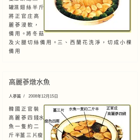
罐濕 翅 絲 半 斤
將 正 官 庄 高
麗 蔘 浸 軟 ，
備 用 。將 冬 菇
及 火 腿 切 絲 備 用 。三 、 西 蘭 花 洗 淨 ， 切 成 小 棵
備 用
高麗蔘燉水魚
人蔘篇
2008年12月15日
韓 國 正 官 裝
高 麗 蔘 四 錢水
魚 一 隻 約 二
斤 半薑 三 片瘦