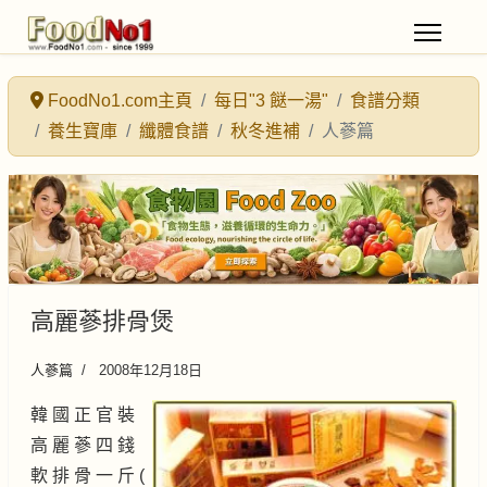
FoodNo1.com主頁
每日"3 餸一湯"
食譜分類
養生寶庫
纖體食譜
秋冬進補
人蔘篇
高麗蔘排骨煲
人蔘篇
2008年12月18日
韓 國 正 官 裝
高 麗 蔘 四 錢
軟 排 骨 一 斤 (