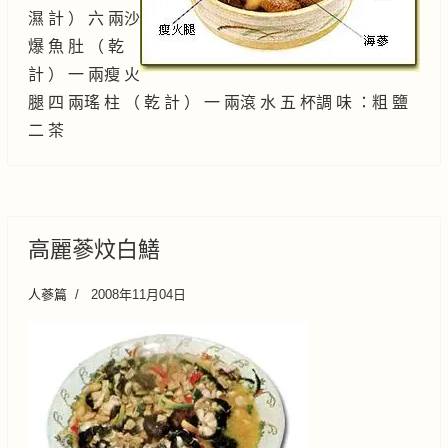
濕 計 ） 六 兩沙
爆 魚 肚 （ 乾
計 ） 一 兩瘦 火
腿 四 兩瑤 柱 （ 乾 計 ） 一 兩滾 水 五 杯調 味 ：粗 鹽
二 茶
高麗蔘炆白鱔
人蔘篇
2008年11月04日