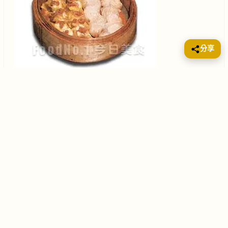
分享
高麗蔘蝦餃 這款蝦餃的製法與普通蝦餃相同，只是把高
麗蔘用水蒸兩小時並切成幼條，然後混入餡料中。 鳳眼
餃 以黃蛋餃皮裏著蝦肉及豬肉粒，包成眼形狀，於其上
加瑤柱蒸熟，最後把已蒸過兩小時的高麗參切條，灑於
餃上 以上點心具有補腎、益氣及壯陽之效
📖
重要聲明
（健康小提示）
本站所載有關食療、湯水及健康資訊，只供讀者作一般參考及飲