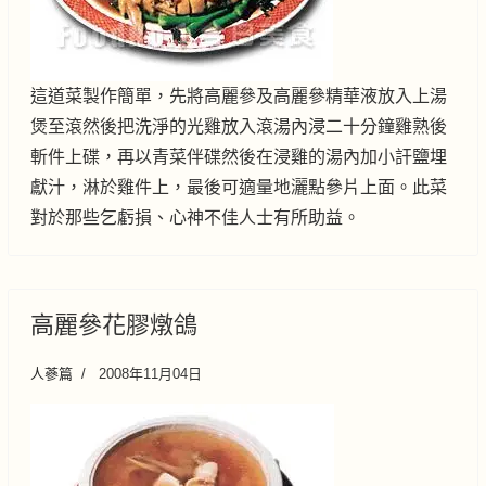
這道菜製作簡單，先將高麗參及高麗參精華液放入上湯
煲至滾然後把洗淨的光雞放入滾湯內浸二十分鐘雞熟後
斬件上碟，再以青菜伴碟然後在浸雞的湯內加小訐鹽埋
獻汁，淋於雞件上，最後可適量地灑點參片上面。此菜
對於那些乞虧損、心神不佳人士有所助益。
高麗參花膠燉鴿
人蔘篇
2008年11月04日