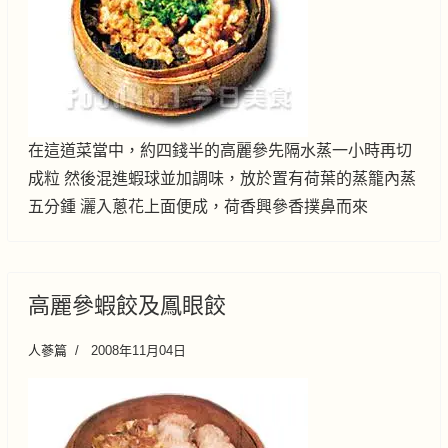
在這道菜當中，約四錢半的高麗參先隔水蒸一小時再切
成粒 然後混進蝦球並加調味，放於置有荷葉的蒸籠內蒸
五分鍾 灑入蔥花上面便成，荷香興參香撲鼻而來
高麗參蝦餃及鳳眼餃
人蔘篇
2008年11月04日