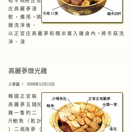
筍 半 枝將 正 官
庄 高 麗 蔘 浸
軟 ， 備 用 。將
雞 洗 淨 後 、
以 正 官 庄 高 麗 蔘 和 糯 米 塞 入 雞 身 內 。將 冬 菇 洗
淨 、 浸
高麗蔘燉光雞
人蔘篇
2008年12月13日
韓 國 正 官 裝
高 麗 蔘 五 錢光
雞 一 隻 約 二
斤鮑 魚 （ 乾 計
） 二 兩海 蔘 （