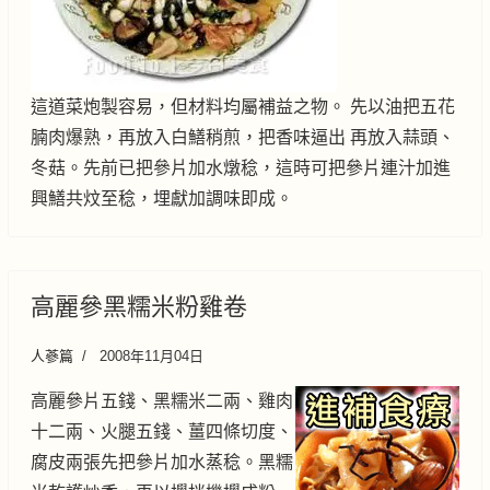
這道菜炮製容易，但材料均屬補益之物。 先以油把五花
腩肉爆熟，再放入白鱔稍煎，把香味逼出 再放入蒜頭、
冬菇。先前已把參片加水燉稔，這時可把參片連汁加進
興鱔共炆至稔，埋獻加調味即成。
高麗參黑糯米粉雞卷
人蔘篇
2008年11月04日
高麗參片五錢、黑糯米二兩、雞肉
十二兩、火腿五錢、薑四條切度、
腐皮兩張先把參片加水蒸稔。黑糯