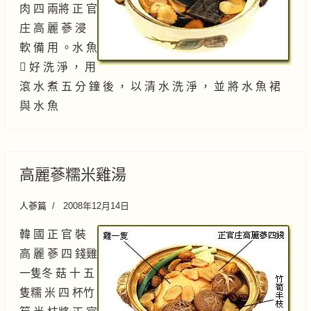
肉 四 兩將 正 官
庄 高 麗 蔘 浸
軟 備 用 。水 魚
 好 洗 淨 ， 用
滾 水 煮 五 分 鐘 後 ， 以 清 水 洗 淨 ， 並 將 水 魚 裙
與 水 魚
高麗蔘糯米雞湯
人蔘篇
2008年12月14日
韓 國 正 官 裝
高 麗 蔘 四 錢雞
一隻冬 菇 十 五
隻糯 米 四 杯竹