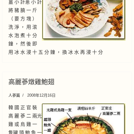
薑 小 訐蔥 小 訐
將 豬 腩 一 斤
（ 要 方 塊 ）
洗 淨 ， 用 滾
水 泡 煮 十 分
鐘 ， 然 後 即
用 冰 水 浸 十 五 分 鐘 ， 換 冰 水 再 浸 十 分
高麗蔘燉雞鮑翅
人蔘篇
2008年12月16日
韓 國 正 官 裝
高 麗 蔘 二 兩光
雞 或 烏 雞 一
隻罐 頭 鮑 魚 一