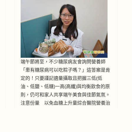
端午節將至，不少糖尿病友會詢問營養師
「患有糖尿病可以吃粽子嗎？」這答案是肯
定的！只要謹記適量攝取且把握三低(低
油、低鹽、低糖)一高(高纖)與均衡飲食的原
則，仍可和家人共享端午美食與佳節氣氛。
注意份量 以免血糖上升童綜合醫院營養治
療科黃筱尹營養師表示，傳統粽子主要以糯
米為主材料再搭配其他食材(