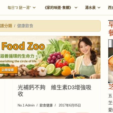
每日"3 餸一湯"
《家的味道·食譜》
湯水泉
西
譜分類
健康飲食
餐
光補鈣不夠 維生素D3增強吸
收
五 
芝
No.1 Admin
飲食健康
2017年6月05日
愛