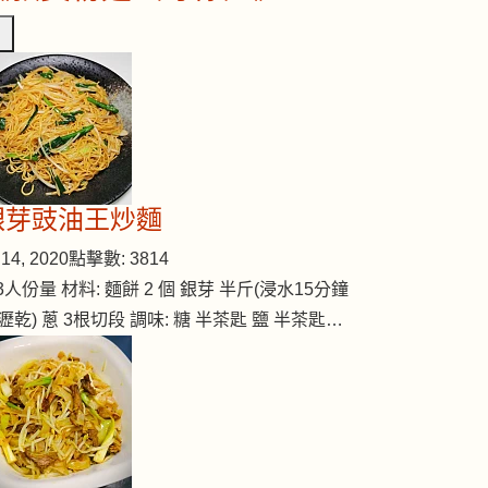
銀芽豉油王炒麵
14, 2020
點擊數: 3814
-3人份量 材料: 麵餅 2 個 銀芽 半斤(浸水15分鐘
瀝乾) 蔥 3根切段 調味: 糖 半茶匙 鹽 半茶匙…