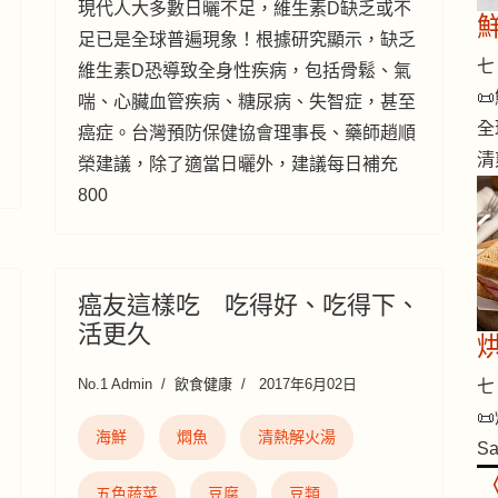
現代人大多數日曬不足，維生素D缺乏或不
足已是全球普遍現象！根據研究顯示，缺乏
七 
維生素D恐導致全身性疾病，包括骨鬆、氣

喘、心臟血管疾病、糖尿病、失智症，甚至
全
癌症。台灣預防保健協會理事長、藥師趙順
清
榮建議，除了適當日曬外，建議每日補充
800
癌友這樣吃 吃得好、吃得下、
活更久
No.1 Admin
飲食健康
2017年6月02日
七 

海鮮
燜魚
清熱解火湯
S
五色蔬菜
豆腐
豆類