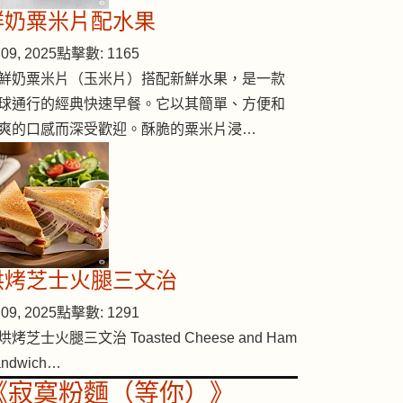
鮮奶粟米片配水果
09, 2025
點擊數: 1165
鮮奶粟米片（玉米片）搭配新鮮水果，是一款
球通行的經典快速早餐。它以其簡單、方便和
爽的口感而深受歡迎。酥脆的粟米片浸…
烘烤芝士火腿三文治
09, 2025
點擊數: 1291
烘烤芝士火腿三文治 Toasted Cheese and Ham
andwich…
《寂寞粉麵（等你）》