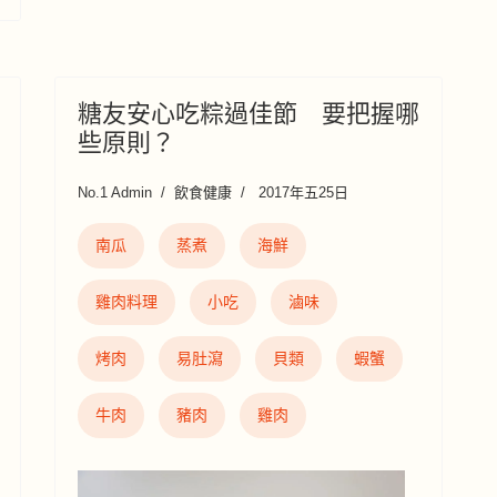
糖友安心吃粽過佳節 要把握哪
些原則？
No.1 Admin
飲食健康
2017年五25日
南瓜
蒸煮
海鮮
雞肉料理
小吃
滷味
烤肉
易肚瀉
貝類
蝦蟹
牛肉
豬肉
雞肉