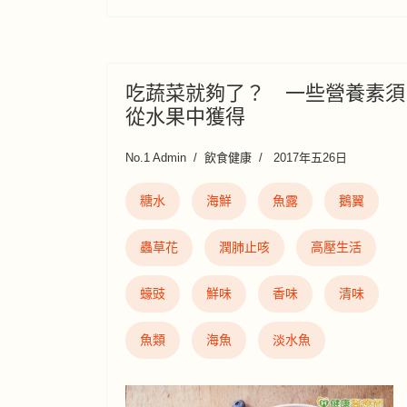
吃蔬菜就夠了？ 一些營養素須
從水果中獲得
No.1 Admin
飲食健康
2017年五26日
糖水
海鮮
魚露
鵝翼
蟲草花
潤肺止咳
高壓生活
蠔豉
鮮味
香味
清味
魚類
海魚
淡水魚