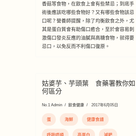
香菇等食物，在飲食上會有些禁忌；到底手
術後應該吃哪些食物好？又有哪些食物該忌
口呢？營養師提醒，除了均衡飲食之外，尤
其是蛋白質會有助傷口癒合，至於會容易刺
激傷口發炎反應的油膩與高糖食物，就得要
忌口，以免反而不利傷口復原。
姑婆芋、芋頭葉 食藥署教你如
何區分
No.1 Admin
飲食健康
2017年6月05日
蛋
海鮮
健康食譜
呼吸唔順
高蛋白
減肥