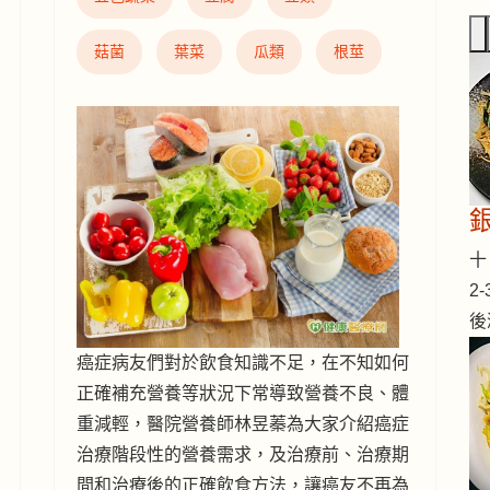
菇菌
葉菜
瓜類
根莖
十 
2
後
癌症病友們對於飲食知識不足，在不知如何
正確補充營養等狀況下常導致營養不良、體
重減輕，醫院營養師林昱蓁為大家介紹癌症
治療階段性的營養需求，及治療前、治療期
間和治療後的正確飲食方法，讓癌友不再為