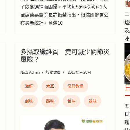
了飲食選擇而困擾。平均每5分6秒就有1人
二 
罹癌苗栗醫院長許振榮指出，根據國健署公
這
布最新統計，台灣10
及
味
多攝取纖維質 竟可減少關節炎
風險？
No.1 Admin
飲食健康
2017年五26日
海鮮
木耳
烹飪教學
鹹味
酸味
苦味
辣味
五 
日
麵