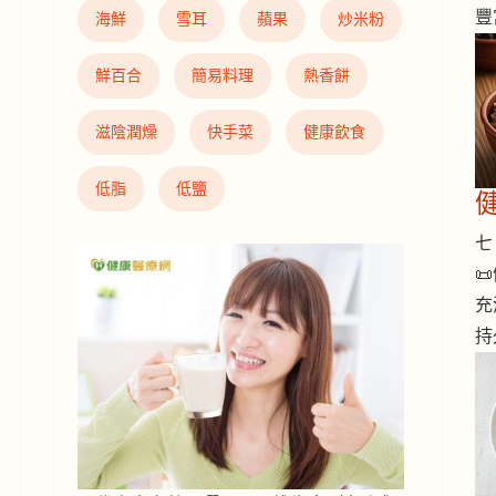
豐
海鮮
雪耳
蘋果
炒米粉
鮮百合
簡易料理
熱香餅
滋陰潤燥
快手菜
健康飲食
低脂
低鹽
七 

充
持