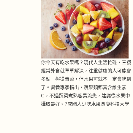
你今天有吃水果嗎？現代人生活忙碌，三餐
經常外食就草草解決，注重健康的人可能會
多點一盤燙青菜，但水果可就不一定會吃到
了。營養專家指出，蔬果類都富含維生素
C，不過蔬菜煮熟容易流失，建議從水果中
攝取最好。7成國人少吃水果長庚科技大學
保健營養系教授劉珍芳指出，根據國健署資
料統計，高達7成國人水果