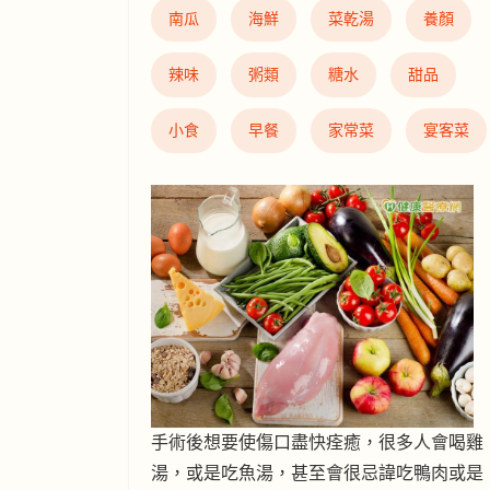
南瓜
海鮮
菜乾湯
養顏
辣味
粥類
糖水
甜品
小食
早餐
家常菜
宴客菜
手術後想要使傷口盡快痊癒，很多人會喝雞
湯，或是吃魚湯，甚至會很忌諱吃鴨肉或是