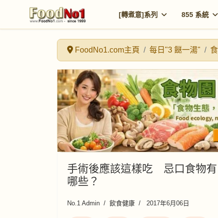
[轉煮意]系列
855 系統
FoodNo1.com主頁
每日"3 餸一湯"
食
手術後應該這樣吃 忌口食物有
哪些？
No.1 Admin
飲食健康
2017年6月06日