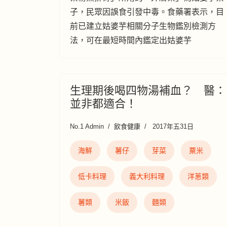
子，民眾因誤食引發中毒。食藥署表示，目
前已建立姑婆芋相關分子生物鑑別檢測方
法，可在最短時間內鑑定出姑婆芋
生理期後喝四物湯補血？ 醫：
並非都適合！
No.1 Admin
飲食健康
2017年五31日
海鮮
薯仔
芽菜
粟米
低卡料理
義大利料理
洋蔥類
薯類
米飯
麵類