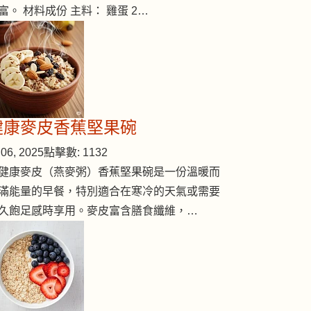
富。 材料成份 主料： 雞蛋 2…
健康麥皮香蕉堅果碗
06, 2025
點擊數: 1132
健康麥皮（燕麥粥）香蕉堅果碗是一份溫暖而
滿能量的早餐，特別適合在寒冷的天氣或需要
久飽足感時享用。麥皮富含膳食纖維，…