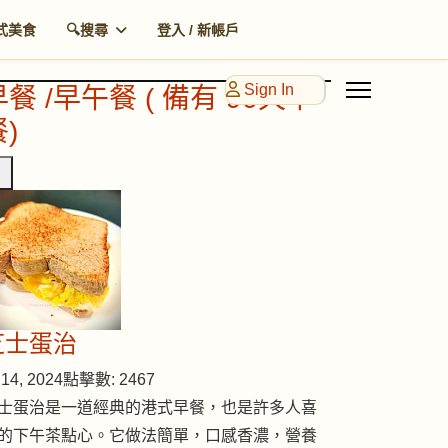
式美食
🔍搜尋
登入 / 新帳戶
Sign In
早餐 /早午餐 ( 備有 90天早
)
芝士蛋治
14, 2024
點擊數: 2467
士蛋治是一道經典的港式早餐，也是許多人喜
的下午茶點心。它做法簡單，口感香濃，營養