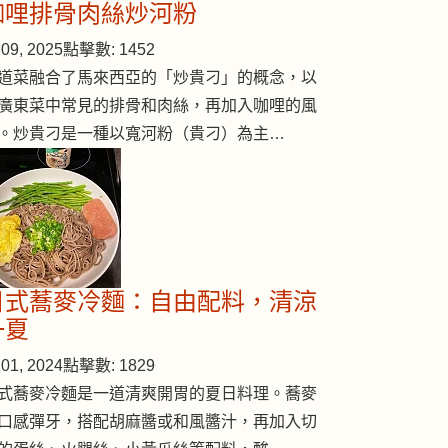
咖哩排骨肉絲炒河粉
09, 2025
點擊數: 1452
道菜融合了馬來西亞的「炒貴刁」的概念，以
廣東菜中常見的排骨和肉絲，再加入咖哩的風
。炒貴刁是一種以寬河粉（貴刁）為主…
日式蕎麥冷麵：自由配料，清涼
一夏
01, 2024
點擊數: 1829
式蕎麥冷麵是一道清爽開胃的夏日料理。蕎麥
口感彈牙，搭配胡麻醬或和風醬汁，再加入切