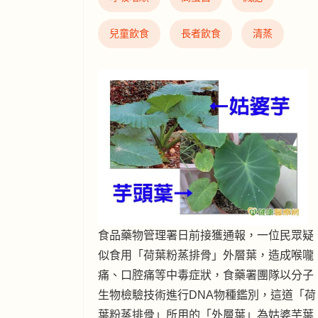
兒童飲食
長者飲食
清蒸
食品藥物管理署日前接獲通報，一位民眾疑
似食用「荷葉粉蒸排骨」外層葉，造成喉嚨
痛、口腔痛等中毒症狀，食藥署團隊以分子
生物檢驗技術進行DNA物種鑑別，這道「荷
葉粉蒸排骨」所用的「外層葉」為姑婆芋葉