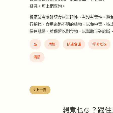
疑惑，可上網查詢。
餐廳業者應確認食材正確性、有沒有毒性，避
行採摘、食用來路不明的植物，以免中毒、造
儘速就醫，並保留吃剩食物，以幫助正確診斷
蛋
海鮮
健康食譜
呼吸唔順
清蒸
上一篇文章: 光補鈣不夠 維生素D3增強吸收
上一頁
想煮乜🍲？跟住