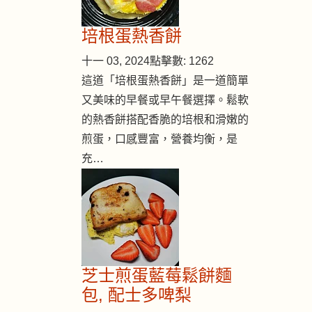
培根蛋熱香餅
十一 03, 2024
點擊數: 1262
這道「培根蛋熱香餅」是一道簡單
又美味的早餐或早午餐選擇。鬆軟
的熱香餅搭配香脆的培根和滑嫩的
煎蛋，口感豐富，營養均衡，是
充…
芝士煎蛋藍莓鬆餅麵
包, 配士多啤梨