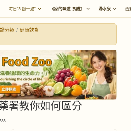
每日"3 餸一湯"
《家的味道·食譜》
湯水泉
西
譜分類
健康飲食
藥署教你如何區分
683