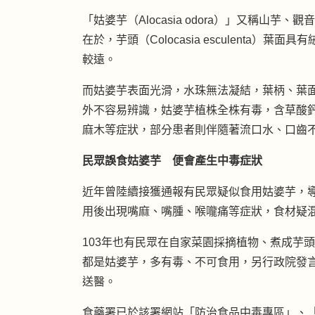
「姑婆芋（Alocasia odora）」又稱山
在於，芋頭（Colocasia esculenta
較遠。
而姑婆芋表面光滑，水珠無法凝結，葉柄、葉
外不容易辨識，姑婆芋植株全株有毒，含草酸
麻木等症狀，部分患者則伴隨著流口水、口齒
民眾誤食姑婆芋 便會產生中毒症狀
近年曾陸續接獲通報有民眾疑似食用姑婆芋，導
用後出現嘴麻、嘴腫、喉嚨痛等症狀，食材疑
103年也有民眾在自家菜園採摘植物、煮成芋
都是姑婆芋，多有毒、不可食用，另行政院發
送醫。
食藥署已於該署網站「防治食品中毒專區」、