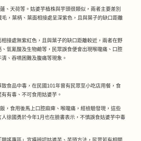
芋、觀音蓮、天荷等。姑婆芋植株與芋頭很類似，兩者主要差別
）葉面具有絨毛，葉柄、葉面相接處呈深紫色，且與葉子的缺口距離
面相接處無紫紅色，且與葉子的缺口距離較近，兩者在野
鈣、氫氰酸及生物鹼等，民眾誤食便會出現喉嚨痛、口腔
不清、吞嚥困難及腹痛等現象。
致食品中毒，在民國101年曾有民眾至小吃店用餐，食
混有有毒、不可食用姑婆芋。
頭飯，食用後馬上口腔麻痺、喉嚨痛，經檢驗發現，這些
言人徐國勇於今年1月也在臉書表示，不慎誤食姑婆芋中毒
「闢謠專區」宣導辨認姑婆芋、芋頭方法，民眾若有相關