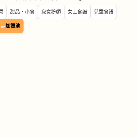
意
甜品・小食
寂寞粉麵
女士食譜
兒童食譜
🍳
加餸池