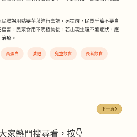
免民眾誤用姑婆芋葉進行烹調，另提醒，民眾千萬不要自
成傷害，民眾食用不明植物後，若出現生理不適症狀，應
、治療。
高蛋白
減肥
兒童飲食
長者飲食
下一篇文章: 癌
下一頁
大家熱門搜尋看，按👇