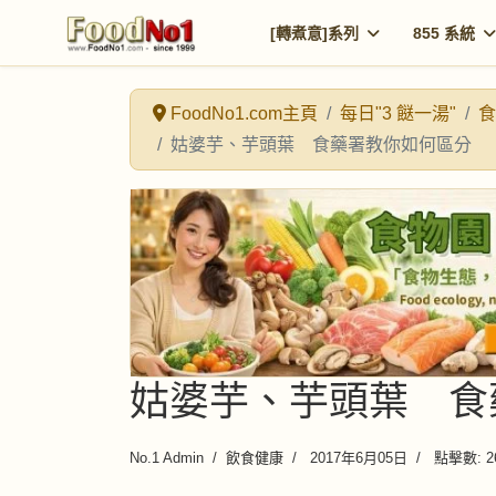
[轉煮意]系列
855 系統
FoodNo1.com主頁
每日"3 餸一湯"
食
姑婆芋、芋頭葉 食藥署教你如何區分
姑婆芋、芋頭葉 食
No.1 Admin
飲食健康
2017年6月05日
點擊數: 2