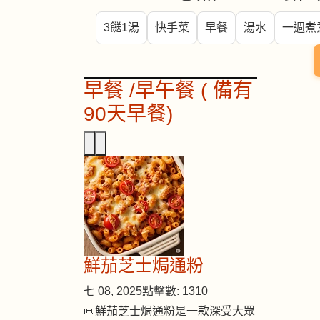
3餸1湯
快手菜
早餐
湯水
一週煮
早餐 /早午餐 ( 備有
90天早餐)
鮮茄芝士焗通粉
七 08, 2025
點擊數: 1310
📜鮮茄芝士焗通粉是一款深受大眾