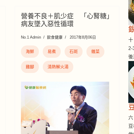
營養不良＋肌少症 「心腎糖」
病友墜入惡性循環
No.1 Admin
飲食健康
2017年8月06日
十 
2
海鮮
易煮
石斑
雜菜
後
雞腳
清熱解火湯
六 
豆