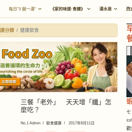
每日"3 餸一湯"
《家的味道·食譜》
湯水泉
西
譜分類
健康飲食
餐
三餐「老外」 天天增「纖」怎
麼吃？
七 

No.1 Admin
飲食健康
2017年8月11日
歡