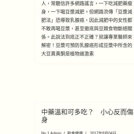
人，常聽信許多網路謠言，一下吃減肥藥瘦
身，一下喝豆漿減肥。但網路流傳「豆漿減
肥法」恐導致乳腺癌，因此減肥中的女性都
不敢再喝豆漿，甚至徹底與豆類食物斷絕關
係。此說法到底正不正確？就讓專業醫師來
解密！豆漿可預防乳腺癌形成豆漿中所含的
大豆異黃酮是植物雌激素
中藥溫和可多吃？ 小心反而傷
身
No.1 Admin
飲食健康
2017年8月04日