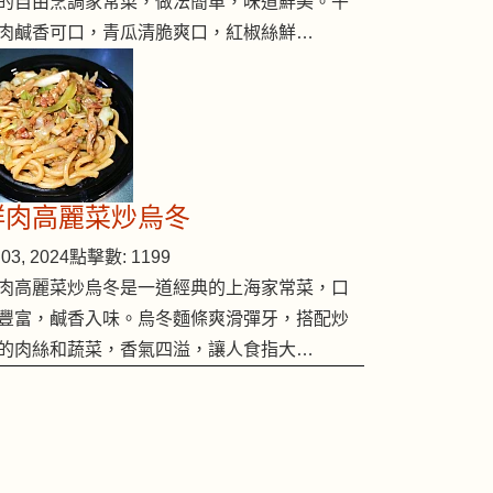
的自由烹調家常菜，做法簡單，味道鮮美。午
肉鹹香可口，青瓜清脆爽口，紅椒絲鮮…
鮮肉高麗菜炒烏冬
03, 2024
點擊數: 1199
肉高麗菜炒烏冬是一道經典的上海家常菜，口
豐富，鹹香入味。烏冬麵條爽滑彈牙，搭配炒
的肉絲和蔬菜，香氣四溢，讓人食指大…