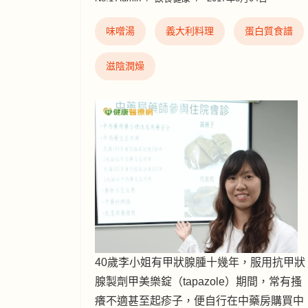
味噌湯
義大利料理
蛋白質食譜
滋陰潤燥
40歲李小姐有甲狀腺腫十幾年，服用抗甲狀
腺製劑甲美樂錠（tapazole）期間，常有搔
癢不適甚至起疹子，便自行在中藥房購買中