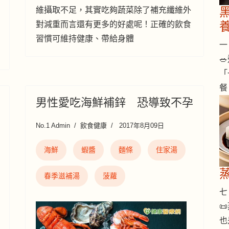
維攝取不足，其實吃夠蔬菜除了補充纖維外
對減重而言還有更多的好處呢！正確的飲食
習慣可維持健康、帶給身體
一 

「
餐
男性愛吃海鮮補鋅 恐導致不孕
No.1 Admin
飲食健康
2017年8月09日
海鮮
蝦醬
麵條
住家湯
春季滋補湯
菠蘿
七 

也