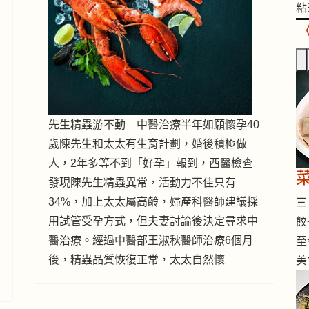
粘
先生精蟲游不動 中醫治療半年如願懷孕40
歲陳先生和太太有生育計劃，婚後積極做
人，2年多等不到「好孕」報到，西醫檢查
發現陳先生精蟲異常，活動力不佳只有
34%，加上太太屬高齡，婦產科醫師建議採
三 
用試管受孕方式，但夫妻討論後決定尋求中
餃
醫治療。經過中醫部王淑秋醫師治療6個月
至
後，精蟲品質恢復正常，太太自然懷
美