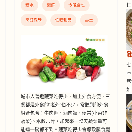
仁
糖水
海鮮
今晚食乜
烹飪教學
低糖甜品
🧱土
七 

您
維
城市人普遍蔬菜吃得少，加上外食方便，三
餐都是外食的”老外”也不少，常聽到的外食
組合包含：牛肉麵、滷肉飯、便當(小菜非
蔬菜)、水餃…等，加起來一整天蔬菜量可
能連一碗都不到。蔬菜吃得少會導致膳食纖