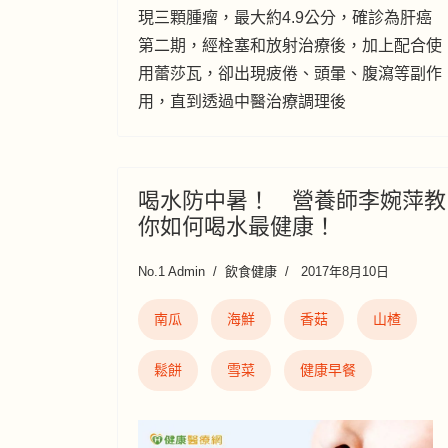
現三顆腫瘤，最大約4.9公分，確診為肝癌
第二期，經栓塞和放射治療後，加上配合使
用蕾莎瓦，卻出現疲倦、頭暈、腹瀉等副作
用，直到透過中醫治療調理後
喝水防中暑！ 營養師李婉萍教
你如何喝水最健康！
No.1 Admin
飲食健康
2017年8月10日
南瓜
海鮮
香菇
山楂
鬆餅
雪菜
健康早餐