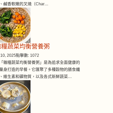
、鹹香軟嫩的叉燒（Char…
雜糧蔬菜均衡營養粥
10, 2025
點擊數: 1072
「雜糧蔬菜均衡營養粥」是為追求全面健康的
量身打造的早餐。它匯聚了多種穀物的膳食纖
、維生素和礦物質，以及各式新鮮蔬菜…