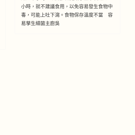
小時，就不建議食用，以免容易發生食物中
毒，可能上吐下瀉。食物保存溫度不當 容
易孳生細菌主廚吳
飲料喝得甜蜜蜜 當心慢性病上
身
No.1 Admin
飲食健康
2017年7月12日
南瓜
蒸煮
沙律
海鮮
西式雞
雲耳
燜魚
蘋果