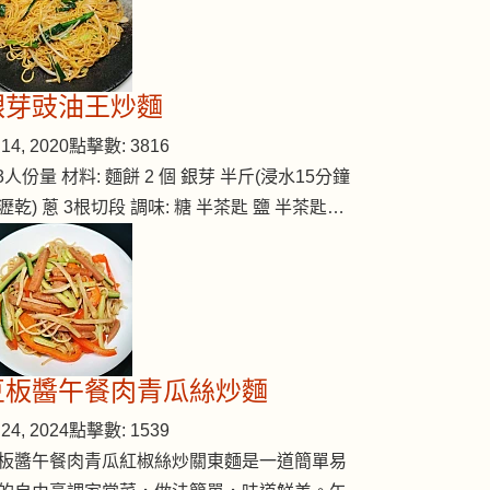
銀芽豉油王炒麵
14, 2020
點擊數: 3816
-3人份量 材料: 麵餅 2 個 銀芽 半斤(浸水15分鐘
瀝乾) 蔥 3根切段 調味: 糖 半茶匙 鹽 半茶匙…
豆板醬午餐肉青瓜絲炒麵
24, 2024
點擊數: 1539
板醬午餐肉青瓜紅椒絲炒關東麵是一道簡單易