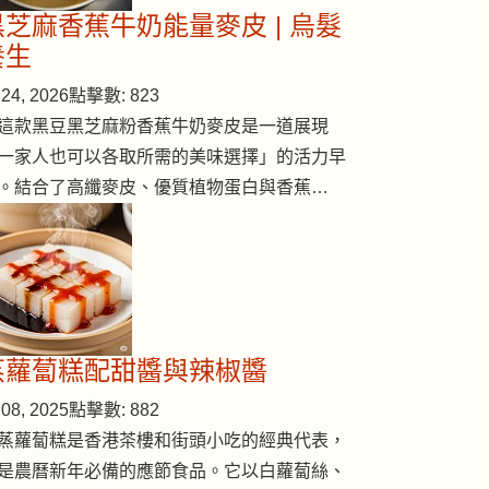
黑芝麻香蕉牛奶能量麥皮 | 烏髮
養生
24, 2026
點擊數: 823
這款黑豆黑芝麻粉香蕉牛奶麥皮是一道展現
一家人也可以各取所需的美味選擇」的活力早
。結合了高纖麥皮、優質植物蛋白與香蕉…
蒸蘿蔔糕配甜醬與辣椒醬
08, 2025
點擊數: 882
蒸蘿蔔糕是香港茶樓和街頭小吃的經典代表，
是農曆新年必備的應節食品。它以白蘿蔔絲、