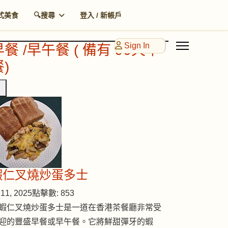
式美食
🔍搜尋
登入 / 新帳戶
Sign In
早餐 /早午餐 ( 備有 90天早
)
蝦仁叉燒炒蛋多士
11, 2025
點擊數: 853
蝦仁叉燒炒蛋多士是一道在香港茶餐廳非常受
迎的豐盛早餐或早午餐。它將鮮甜彈牙的蝦