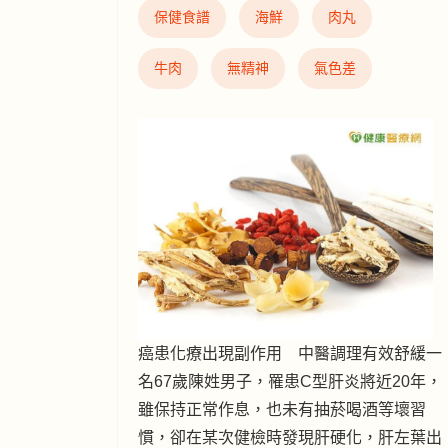
保健食譜
海鮮
肉丸
牛肉
無精神
氣色差
癌患化療出現副作用 中醫調理有效舒緩一
名67歲陳姓男子，罹患C型肝炎將近20年，
雖保持正常作息，也未有抽菸喝酒等壞習
慣，卻在某次健檢時發現肝硬化，肝左葉出