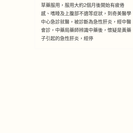
草藥服用，服用大約2個月後開始有疲倦
感、嗜睡及上腹部不適等症狀，到奇美醫學
中心急診就醫，被診斷為急性肝炎，經中醫
會診，中藥局藥師辨識中藥後，懷疑是黃藥
子引起的急性肝炎，經停
夏日炎炎 喝粥消暑補脾胃
No.1 Admin
飲食健康
2017年7月15日
海鮮
牛肉
蘿蔔湯
水果類
煎多士
優質蛋白質,
快速食譜
鵪鶉湯
淮山