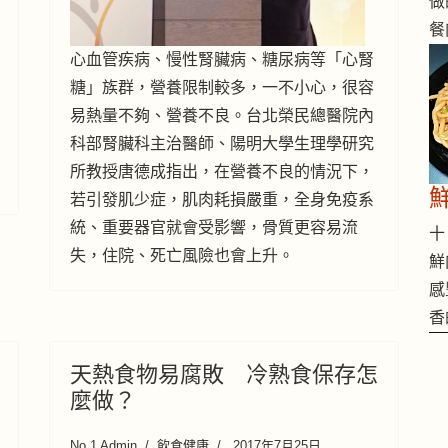
做
餐
心血管疾病、慢性腎臟病、糖尿病等「心腎
糖」族群，營養限制較多，一不小心，很容
易熱量不夠、營養不良。台北榮民總醫院內
科部腎臟科主治醫師、陽明大學生理學研究
所教授唐德成指出，在營養不良的情況下，
若引發肌少症，肌肉耗損嚴重，全身免疫系
統、重要器官就會受影響，骨質更容易流
十 
失，住院、死亡風險也會上升。
鮮
感
香
天熱食物易腐敗 冷熟食保存怎
麼做？
No.1 Admin
飲食健康
2017年7月25日