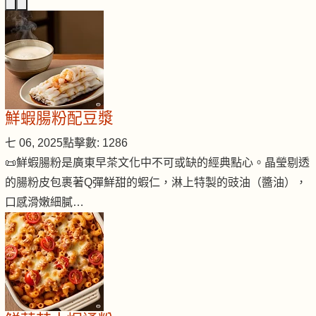
鮮蝦腸粉配豆漿
七 06, 2025
點擊數: 1286
📜鮮蝦腸粉是廣東早茶文化中不可或缺的經典點心。晶瑩剔透
的腸粉皮包裹著Q彈鮮甜的蝦仁，淋上特製的豉油（醬油），
口感滑嫩細膩…