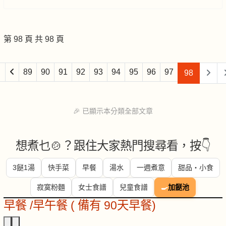
第 98 頁 共 98 頁
89
90
91
92
93
94
95
96
97
98
🎉 已顯示本分類全部文章
想煮乜🍲？跟住大家熱門搜尋看，按👇
3餸1湯
快手菜
早餐
湯水
一週煮意
甜品・小食
寂寞粉麵
女士食譜
兒童食譜
🍳
加餸池
早餐 /早午餐 ( 備有 90天早餐)