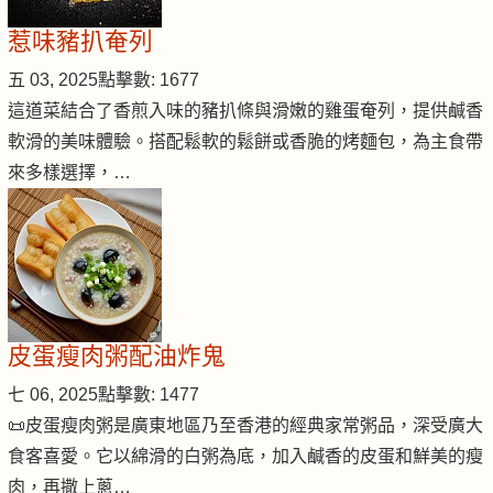
惹味豬扒奄列
五 03, 2025
點擊數: 1677
這道菜結合了香煎入味的豬扒條與滑嫩的雞蛋奄列，提供鹹香
軟滑的美味體驗。搭配鬆軟的鬆餅或香脆的烤麵包，為主食帶
來多樣選擇，…
皮蛋瘦肉粥配油炸鬼
七 06, 2025
點擊數: 1477
📜皮蛋瘦肉粥是廣東地區乃至香港的經典家常粥品，深受廣大
食客喜愛。它以綿滑的白粥為底，加入鹹香的皮蛋和鮮美的瘦
肉，再撒上蔥…