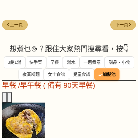
上一篇文章: 今日煮意 ( #47 )
下一篇文章: 
上一頁
下一頁
想煮乜🍲？跟住大家熱門搜尋看，按👇
3餸1湯
快手菜
早餐
湯水
一週煮意
甜品・小食
寂寞粉麵
女士食譜
兒童食譜
🍳
加餸池
早餐 /早午餐 ( 備有 90天早餐)