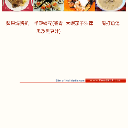
蘋果焗豬扒
半殼蠔配(酸青
大蝦茄子沙律
周打魚湯
瓜及黑豆汁)