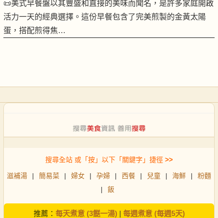
📜美式早餐盤以其豐盛和直接的美味而聞名，是許多家庭開啟
活力一天的經典選擇。這份早餐包含了完美煎製的金黃太陽
蛋，搭配煎得焦…
搜尋全站 或「按」以下「關鍵字」捷徑
>>
滋補湯
|
簡易菜
|
婦女
|
孕婦
|
西餐
|
兒童
|
海鮮
|
粉麵
|
飯
推薦：
每天煮意 (3餸一湯)
|
每週煮意 (每週5天)