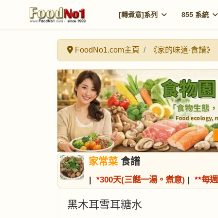
[轉煮意]系列
855 系統
FoodNo1.com主頁
《家的味道·食譜》
家常菜
食譜
|
*
300天(三餸一湯。煮意)
|
*
*
每週
黑木耳雪耳糖水