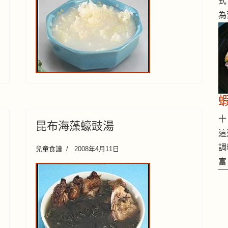
式
為
十 
昆布海藻蠔豉湯
這
調
兒童食譜
2008年4月11日
富