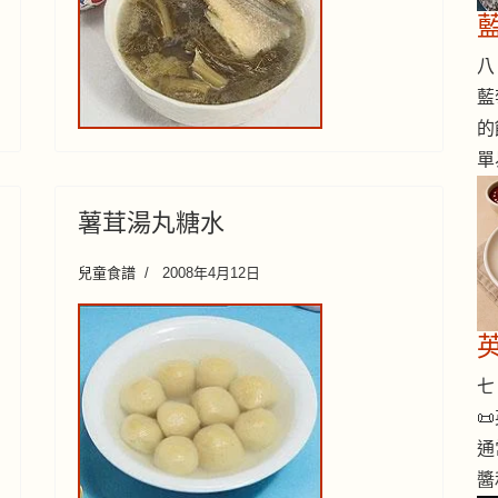
八 
藍
的
單
薯茸湯丸糖水
兒童食譜
2008年4月12日
七 

通
醬