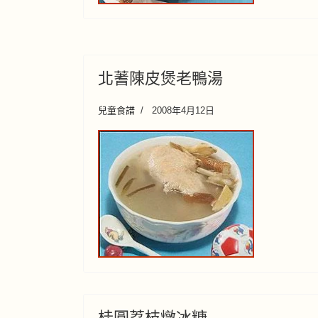
北蓍陳皮煲老鴨湯
兒童食譜
2008年4月12日
桂圓荔枝燉冰糖