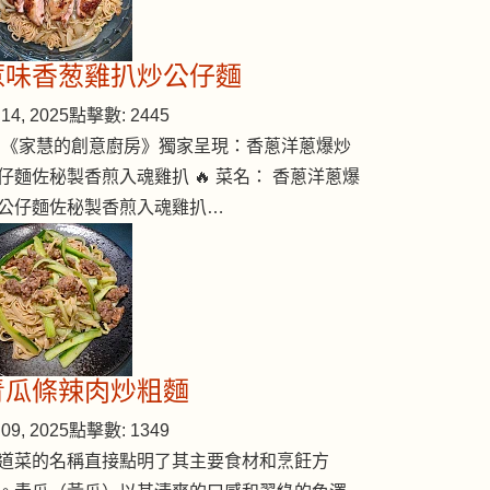
惹味香葱雞扒炒公仔麵
14, 2025
點擊數: 2445
 《家慧的創意廚房》獨家呈現：香蔥洋蔥爆炒
仔麵佐秘製香煎入魂雞扒 🔥 菜名： 香蔥洋蔥爆
公仔麵佐秘製香煎入魂雞扒…
青瓜條辣肉炒粗麵
09, 2025
點擊數: 1349
道菜的名稱直接點明了其主要食材和烹飪方