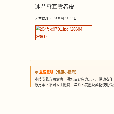
冰花雪耳雲吞皮
兒童食譜
2008年4月11日
📖
重要聲明
（健康小提示）
本站所載有關食療、湯水及健康資訊，只供讀者作
療方案。不同人士體質、年齡、病歷及藥物使用情
如你現正接受治療、長期服藥、正值懷孕／哺乳期
水或更改飲食前，先諮詢註冊醫生、營養師或相關
由於個人體質及使用情況並非本網站所能完全掌握