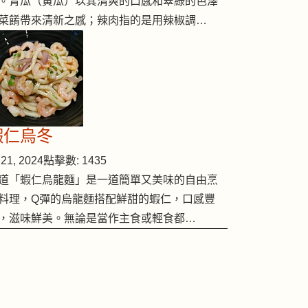
。青瓜（黃瓜）以其清爽的口感和翠綠的色澤
菜餚帶來清新之感；辣肉指的是用辣椒調…
蝦仁烏冬
21, 2024
點擊數: 1435
道「蝦仁烏龍麵」是一道簡單又美味的自由烹
料理，Q彈的烏龍麵搭配鮮甜的蝦仁，口感豐
，滋味鮮美。無論是當作主食或輕食都…