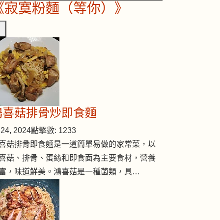
《寂寞粉麵（等你）》
鴻喜菇排骨炒即食麵
24, 2024
點擊數: 1233
喜菇排骨即食麵是一道簡單易做的家常菜，以
喜菇、排骨、蛋絲和即食面為主要食材，營養
富，味道鮮美。鴻喜菇是一種菌類，具…