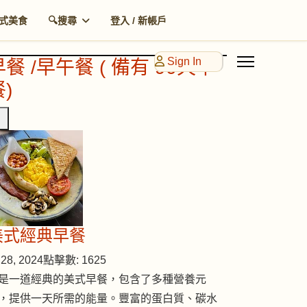
式美食
🔍搜尋
登入 / 新帳戶
Sign In
早餐 /早午餐 ( 備有 90天早
)
美式經典早餐
28, 2024
點擊數: 1625
是一道經典的美式早餐，包含了多種營養元
，提供一天所需的能量。豐富的蛋白質、碳水