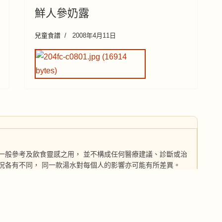
鮮人參奶露
兒童食譜
2008年4月11日
一般參考及飲食靈感之用， 並不構成任何醫療建議、診斷或治
況各有不同， 同一款湯水對每個人的影響亦可能有所差異。
，或對某些食材曾有敏感／不適反應， 建議在飲用任何補益湯
專業人員意見。
，若因自行使用本網站內容而引致任何不適、 損害或損失，本