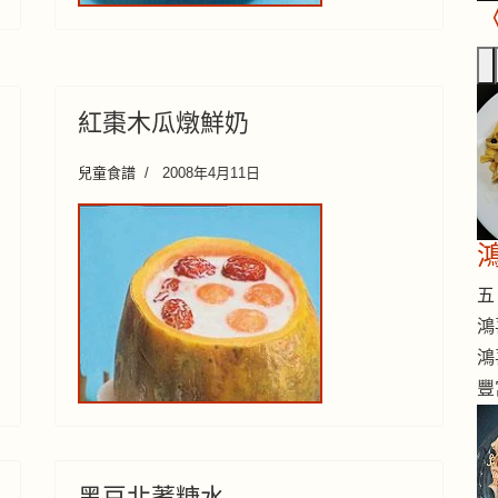
紅棗木瓜燉鮮奶
兒童食譜
2008年4月11日
五 
鴻
鴻
豐
黑豆北蓍糖水