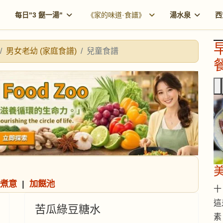
每日"3 餸一湯"
《家的味道·食譜》
湯水泉
西
男女老幼 (家庭食譜)
兒童食譜
餐
煮意
|
加餸池
十 
這
苦瓜綠豆糖水
素