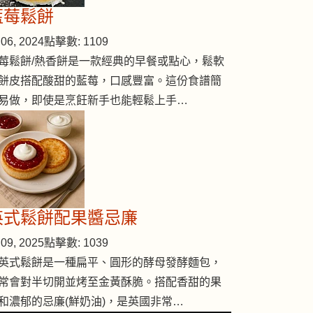
藍莓鬆餅
06, 2024
點擊數: 1109
莓鬆餅/熱香餅是一款經典的早餐或點心，鬆軟
餅皮搭配酸甜的藍莓，口感豐富。這份食譜簡
易做，即使是烹飪新手也能輕鬆上手…
英式鬆餅配果醬忌廉
09, 2025
點擊數: 1039
英式鬆餅是一種扁平、圓形的酵母發酵麵包，
常會對半切開並烤至金黃酥脆。搭配香甜的果
和濃郁的忌廉(鮮奶油)，是英國非常…