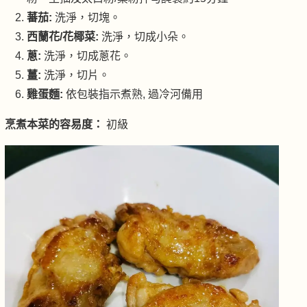
蕃茄:
洗淨，切塊。
西蘭花/花椰菜:
洗淨，切成小朵。
蔥:
洗淨，切成蔥花。
薑:
洗淨，切片。
雞蛋麵:
依包裝指示煮熟, 過冷河備用
烹煮本菜的容易度：
初級