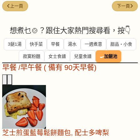
上一篇文章: 浪漫溫馨伴侶鮑魚麵
下一篇文章
上一頁
下一頁
想煮乜🍲？跟住大家熱門搜尋看，按👇
3餸1湯
快手菜
早餐
湯水
一週煮意
甜品・小食
寂寞粉麵
女士食譜
兒童食譜
🍳
加餸池
早餐 /早午餐 ( 備有 90天早餐)
芝士煎蛋藍莓鬆餅麵包, 配士多啤梨