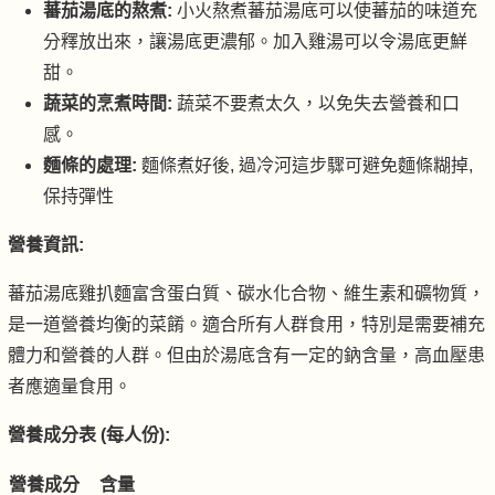
蕃茄湯底的熬煮:
小火熬煮蕃茄湯底可以使蕃茄的味道充
分釋放出來，讓湯底更濃郁。加入雞湯可以令湯底更鮮
甜。
蔬菜的烹煮時間:
蔬菜不要煮太久，以免失去營養和口
感。
麵條的處理:
麵條煮好後, 過冷河這步驟可避免麵條糊掉,
保持彈性
營養資訊:
蕃茄湯底雞扒麵富含蛋白質、碳水化合物、維生素和礦物質，
是一道營養均衡的菜餚。適合所有人群食用，特別是需要補充
體力和營養的人群。但由於湯底含有一定的鈉含量，高血壓患
者應適量食用。
營養成分表 (每人份):
營養成分
含量