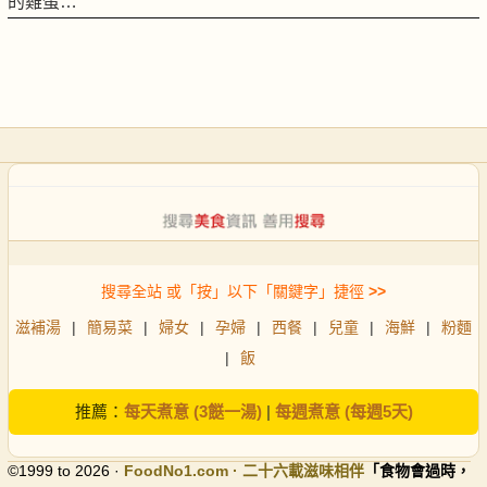
的雞蛋…
搜尋全站 或「按」以下「關鍵字」捷徑
>>
滋補湯
|
簡易菜
|
婦女
|
孕婦
|
西餐
|
兒童
|
海鮮
|
粉麵
|
飯
推薦：
每天煮意 (3餸一湯)
|
每週煮意 (每週5天)
©1999 to 2026 ·
FoodNo1
.com · 二十六載滋味相伴
「食物會過時，