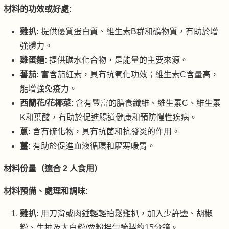
材料的功效或好處:
雞扒:
提供優質蛋白質、維生素B群和礦物質，有助於增
強體力。
雞蛋麵:
提供碳水化合物，是能量的主要來源。
蕃茄:
富含茄紅素，具有抗氧化功效；維生素C含量高，
能增強免疫力。
西蘭花/花椰菜:
含有豐富的膳食纖維、維生素C、維生素
K和葉酸，有助於促進腸道健康和預防慢性疾病。
蔥:
含有硫化物，具有抗菌和抗發炎的作用。
薑:
有助於促進血液循環和驅寒暖胃。
材料份量（適合 2 人食用）
材料預備、處理和調味:
雞扒:
用刀背或肉錘輕輕拍鬆雞扒，加入少許鹽、胡椒
粉、生抽及太白粉/粟粉拌勻醃製約15分鐘。