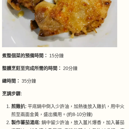
煮整個菜的預備時間：
15分鐘
整體烹飪至完成所需的時間：
20分鐘
總時間：
35分鐘
烹調步驟:
煎雞扒:
平底鍋中倒入少許油，加熱後放入雞扒，用中火
煎至兩面金黃，盛出備用。(約8-10分鐘)
製作蕃茄湯底:
鍋中留少許油，放入薑片爆香，加入蕃茄