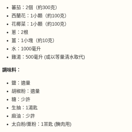
蕃茄：2個（約300克）
西蘭花：1小顆（約100克）
花椰菜：1小顆（約100克）
蔥：2根
薑：1小塊（約10克）
水：1000毫升
雞湯：500毫升 (或以等量清水取代)
調味料：
鹽：適量
胡椒粉：適量
糖：少許
生抽：1湯匙
麻油：少許
太白粉/粟粉：1茶匙 (醃肉用)