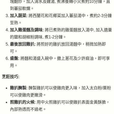
塊翻炒，加入清水及雞湯, 煮沸後轉小火煮約10分鐘，直
到蕃茄軟爛。
加入蔬菜:
將西蘭花和花椰菜加入蕃茄湯中，煮約2-3分鐘
至熟。
加入雞蛋麵及調味:
將已煮熟的雞蛋麵放入湯中, 加入適量
的鹽和胡椒粉調味, 煮1-2分鐘。
最後放回雞扒:
將煎好的雞扒放回湯麵中，稍微加熱即
可。
盛盤:
將麵和湯盛入碗中，撒上蔥花及少許麻油，即可享
用。
烹飪技巧:
雞扒醃製:
醃製雞扒可以使雞肉更入味，加入太白粉/粟粉
可以使雞肉更嫩滑。
煎雞扒的火候:
用中火煎雞扒可以使雞扒表面金黃酥脆，
內部熟透而不過老。