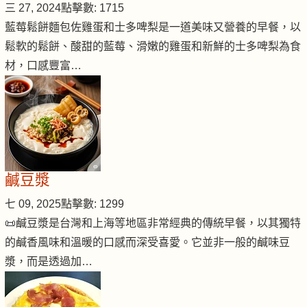
三 27, 2024
點擊數: 1715
藍莓鬆餅麵包佐雞蛋和士多啤梨是一道美味又營養的早餐，以
鬆軟的鬆餅、酸甜的藍莓、滑嫩的雞蛋和新鮮的士多啤梨為食
材，口感豐富…
鹹豆漿
七 09, 2025
點擊數: 1299
📜鹹豆漿是台灣和上海等地區非常經典的傳統早餐，以其獨特
的鹹香風味和溫暖的口感而深受喜愛。它並非一般的鹹味豆
漿，而是透過加…