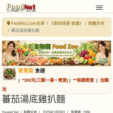
FoodNo1.com主頁
《家的味道·食譜》
粉麵天地
蕃茄湯底雞扒麵
家常菜
食譜
|
*
300天(三餸一湯。煮意)
|
*
*
每週煮意
|
加餸
池
蕃茄湯底雞扒麵
YouareChef
粉麵天地
2025年1月09日
點擊數: 1586