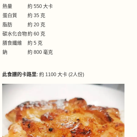
熱量
約 550 大卡
蛋白質
約 35 克
脂肪
約 20 克
碳水化合物
約 60 克
膳食纖維
約 5 克
鈉
約 800 毫克
此食譜的卡路里:
約 1100 大卡 (2人份)