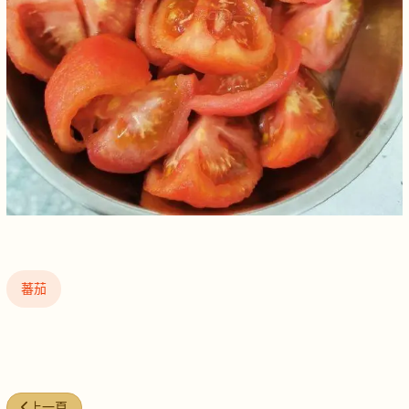
蕃茄
上一篇文章: 美味求真的素菜
上一頁