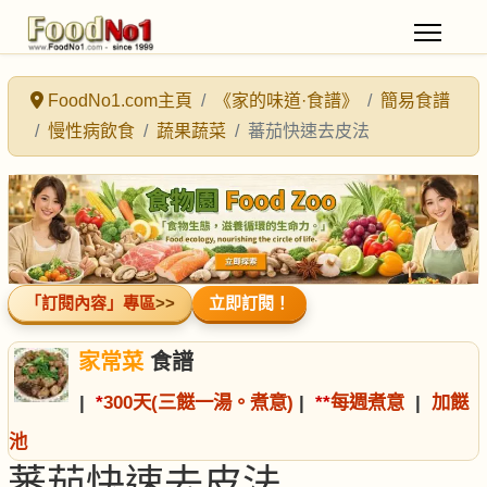
FoodNo1.com主頁
《家的味道·食譜》
簡易食譜
慢性病飲食
蔬果蔬菜
蕃茄快速去皮法
「訂閱內容」專區
>>
立即訂閱！
家常菜
食譜
|
*
300天(三餸一湯。煮意)
|
*
*
每週煮意
|
加餸
池
蕃茄快速去皮法