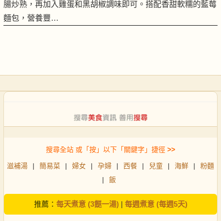
腸炒熟，再加入雞蛋和黑胡椒調味即可。搭配香甜軟糯的藍莓
麵包，營養豐…
搜尋全站 或「按」以下「關鍵字」捷徑
>>
滋補湯
|
簡易菜
|
婦女
|
孕婦
|
西餐
|
兒童
|
海鮮
|
粉麵
|
飯
推薦：
每天煮意 (3餸一湯)
|
每週煮意 (每週5天)