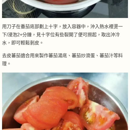
用刀子在番茄底部劃上十字，放入容器中，沖入熱水裡燙一
下/浸泡2+分鐘，見十字位有些裂開了便可撈起，取出沖冷
水，即可輕鬆剝皮。
去皮蕃茄適合用來製作蕃茄湯底、蕃茄炒滑蛋、蕃茄汁等料
理。