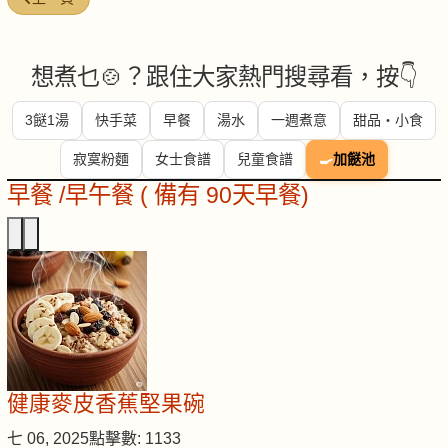
想煮乜🍲？跟住大家熱門搜尋看，按👇
3餸1湯
快手菜
早餐
湯水
一週煮意
甜品・小食
寂寞粉麵
女士食譜
兒童食譜
🍳
加餸池
早餐 /早午餐 ( 備有 90天早餐)
健康麥皮香蕉堅果碗
七 06, 2025
點擊數: 1133