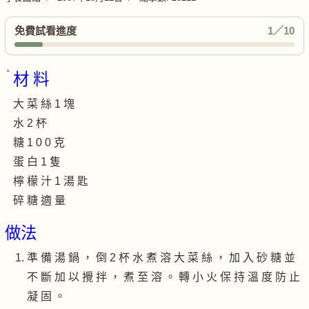
免費試看進度
1／10
材 料
大 菜 絲 1 塊
水 2 杯
糖 1 0 0 克
蛋 白 1 隻
檸 檬 汁 1 湯 匙
碎 糖 適 量
做法
準 備 湯 鍋 ， 倒 2 杯 水 煮 溶 大 菜 絲 ， 加 入 砂 糖 並
不 斷 加 以 攪 拌 ， 煮 至 溶 。 轉 小 火 保 持 溫 度 防 止
凝 固 。