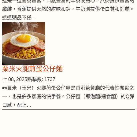
這是一道營養豐富、口感豐富的早餐或點心。燕麥提供豐富的
纖維，香蕉提供天然的甜味和鉀，牛奶則提供蛋白質和鈣質。
這道粥品不僅…
粟米火腿煎蛋公仔麵
七 08, 2025
點擊數: 1737
📜粟米（玉米）火腿煎蛋公仔麵是香港茶餐廳的代表性餐點之
一，也是許多家庭的快手餐。公仔麵（即泡麵/速食麵）的Q彈
口感，配上…