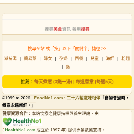
搜尋全站 或「按」以下「關鍵字」捷徑
>>
滋補湯
|
簡易菜
|
婦女
|
孕婦
|
西餐
|
兒童
|
海鮮
|
粉麵
|
飯
推薦：
每天煮意 (3餸一湯)
|
每週煮意 (每週5天)
©1999 to 2026 ·
FoodNo1
.com · 二十六載滋味相伴
「食物會過時，
煮意永遠新鮮。」
健康資源合作
：本站食療之健康指標與養生理論，由
(
Health
No1.com
成立於 1997 年) 提供專業數據支持。