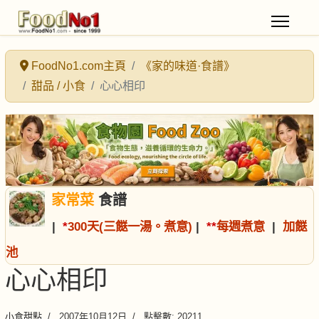
FoodNo1.com主頁
《家的味道·食譜》
甜品 / 小食
心心相印
家常菜
食譜
|
*
300天(三餸一湯。煮意)
|
*
*
每週煮意
|
加餸
池
心心相印
小食甜點
2007年10月12日
點擊數: 20211