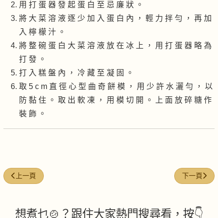
用 打 蛋 器 發 起 蛋 白 至 忌 廉 狀 。
將 大 菜 溶 液 逐 少 加 入 蛋 白 內 ， 輕 力 拌 勻 ， 再 加
入 檸 檬 汁 。
將 整 碗 蛋 白 大 菜 溶 液 放 在 冰 上 ， 用 打 蛋 器 略 為
打 發 。
打 入 糕 盤 內 ， 冷 藏 至 凝 固 。
取 5 c m 直 徑 心 型 曲 奇 餅 模 ， 用 少 許 水 灑 勻 ， 以
防 黏 住 。 取 出 軟 凍 ， 用 模 切 開 。 上 面 放 碎 糖 作
裝 飾 。
上一篇文章: 鮮奶香蕉麥皮
下一篇文章
上一頁
下一頁
想煮乜🍲？跟住大家熱門搜尋看，按👇