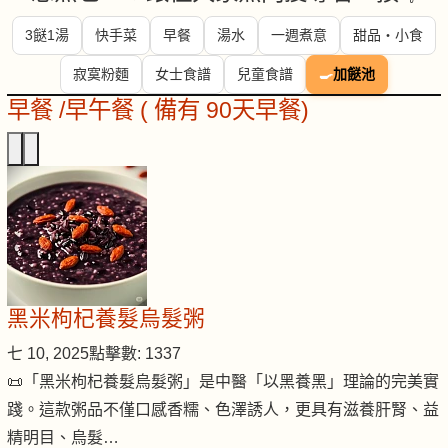
3餸1湯
快手菜
早餐
湯水
一週煮意
甜品・小食
寂寞粉麵
女士食譜
兒童食譜
🍳
加餸池
早餐 /早午餐 ( 備有 90天早餐)
黑米枸杞養髮烏髮粥
七 10, 2025
點擊數: 1337
📜「黑米枸杞養髮烏髮粥」是中醫「以黑養黑」理論的完美實
踐。這款粥品不僅口感香糯、色澤誘人，更具有滋養肝腎、益
精明目、烏髮…