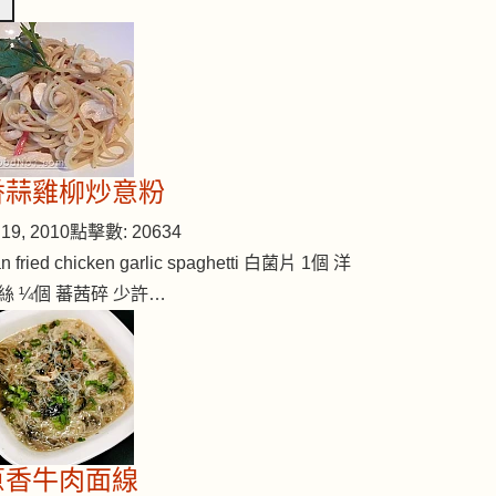
香蒜雞柳炒意粉
19, 2010
點擊數: 20634
n fried chicken garlic spaghetti 白菌片 1個 洋
絲 ¼個 蕃茜碎 少許…
俏佳人
蔥香牛肉面線