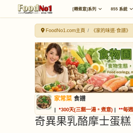
[轉煮意]系列
855 系統
FoodNo1.com主頁
《家的味道·食譜》
家常菜
食譜
|
*
300天(三餸一湯。煮意)
|
*
*
每週
奇異果乳酪摩士蛋糕