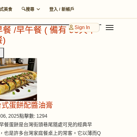
式美食
🔍搜尋
登入 / 新帳戶
Sign In
早餐 /早午餐 ( 備有 90天早
)
台式蛋餅配醬油膏
06, 2025
點擊數: 1294
早餐蛋餅是台灣街頭巷尾隨處可見的經典早
，也是許多台灣家庭餐桌上的常客。它以薄而Q