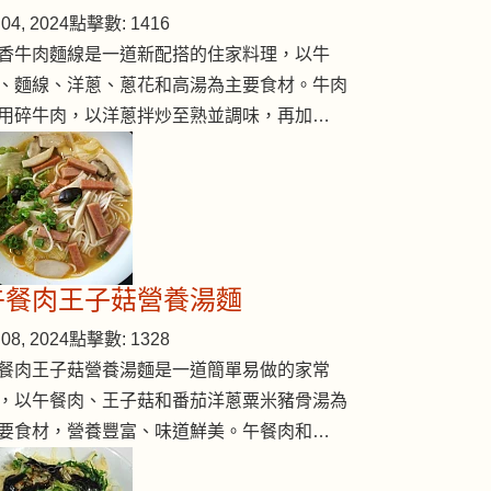
04, 2024
點擊數: 1416
香牛肉麵線是一道新配搭的住家料理，以牛
、麵線、洋蔥、蔥花和高湯為主要食材。牛肉
用碎牛肉，以洋蔥拌炒至熟並調味，再加…
午餐肉王子菇營養湯麵
08, 2024
點擊數: 1328
餐肉王子菇營養湯麵是一道簡單易做的家常
，以午餐肉、王子菇和番茄洋蔥粟米豬骨湯為
要食材，營養豐富、味道鮮美。午餐肉和…