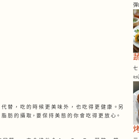
彈
七 
📜
 代 替 ， 吃 的 時 候 更 美 味 外 ， 也 吃 得 更 健 康 。另
少 脂 肪 的 攝 取，要 保 持 美 態 的 你 會 吃 得 更 放 心。
烤