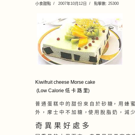
小食甜點
2007年10月12日
點擊數: 25300
Kiwifruit cheese Morse cake
(Low Calorie 低 卡 路 里)
普 通 蛋 糕 中 的 甜 份 來 自 於 砂 糖， 用 蜂 蜜
外 ， 摩 士 中 不 加 糖 ，使 用 脫 脂 奶 ， 減 
奇 異 果 好 處 多