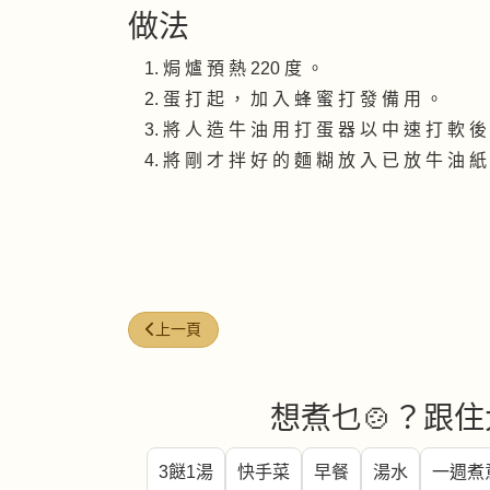
做法
焗 爐 預 熱 220 度 。
蛋 打 起 ， 加 入 蜂 蜜 打 發 備 用 。
將 人 造 牛 油 用 打 蛋 器 以 中 速 打 軟 後
將 剛 才 拌 好 的 麵 糊 放 入 已 放 牛 油 紙 
上一篇文章: 心心相印
上一頁
想煮乜🍲？跟住
3餸1湯
快手菜
早餐
湯水
一週煮