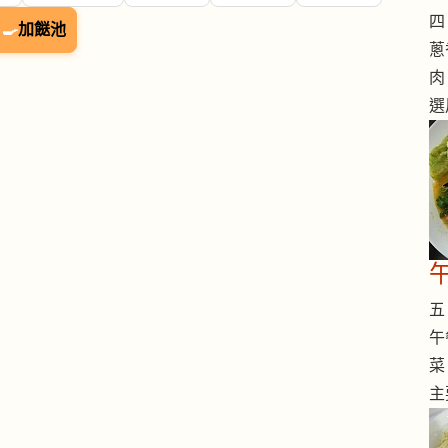
四 
🍳
加餸池
蔥
肉
選
五 
午
菜
主