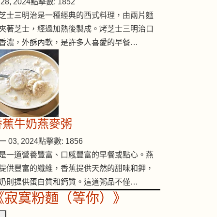
28, 2024
點擊數: 1852
芝士三明治是一種經典的西式料理，由兩片麵
夾著芝士，經過加熱後製成。烤芝士三明治口
香濃，外酥內軟，是許多人喜愛的早餐…
香蕉牛奶燕麥粥
 03, 2024
點擊數: 1856
是一道營養豐富、口感豐富的早餐或點心。燕
提供豐富的纖維，香蕉提供天然的甜味和鉀，
奶則提供蛋白質和鈣質。這道粥品不僅…
《寂寞粉麵（等你）》