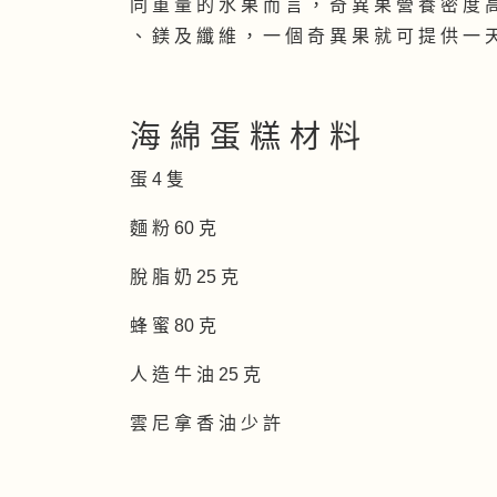
同 重 量 的 水 果 而 言 ， 奇 異 果 營 養 密 度 
、 鎂 及 纖 維 ， 一 個 奇 異 果 就 可 提 供 一 天
海 綿 蛋 糕 材 料
蛋 4 隻
麵 粉 60 克
脫 脂 奶 25 克
蜂 蜜 80 克
人 造 牛 油 25 克
雲 尼 拿 香 油 少 許