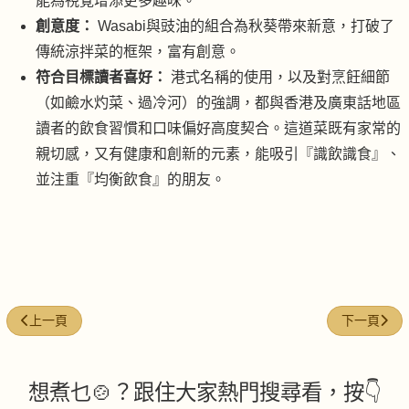
能為視覺增添更多趣味。
創意度：
Wasabi與豉油的組合為秋葵帶來新意，打破了
傳統涼拌菜的框架，富有創意。
符合目標讀者喜好：
港式名稱的使用，以及對烹飪細節
（如鹼水灼菜、過冷河）的強調，都與香港及廣東話地區
讀者的飲食習慣和口味偏好高度契合。這道菜既有家常的
親切感，又有健康和創新的元素，能吸引『識飲識食』、
並注重『均衡飲食』的朋友。
上一篇文章: 皮蛋青瓜秋葵
下一篇文章
上一頁
下一頁
想煮乜🍲？跟住大家熱門搜尋看，按👇