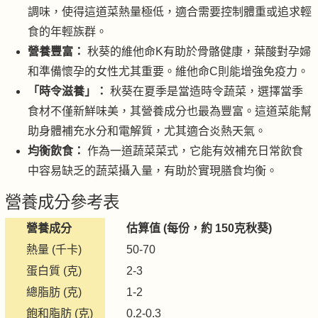
調味，使得這道菜熱量極低，適合需要控制體重或追求輕
食的年輕族群。
營養豐富：
秋葵的維他命K有助於骨骼健康，葉酸對孕婦
和準備懷孕的女性尤其重要。維他命C則能增強免疫力。
「時令滋養」：
秋葵在夏季是當造時令蔬菜，選擇當季
食材不僅新鮮味美，其營養成分也最為豐富。這道菜能幫
助身體補充水分和電解質，尤其適合炎熱天氣。
均衡飲食：
作為一道蔬菜菜式，它能有效補充日常飲食
中容易缺乏的蔬菜攝入量，有助於實現膳食均衡。
營養成分參考表
營養成分
估算值 (每份，約 150克秋葵)
熱量 (千卡)
50-70
蛋白質 (克)
2-3
總脂肪 (克)
1-2
飽和脂肪 (克)
0.2-0.3