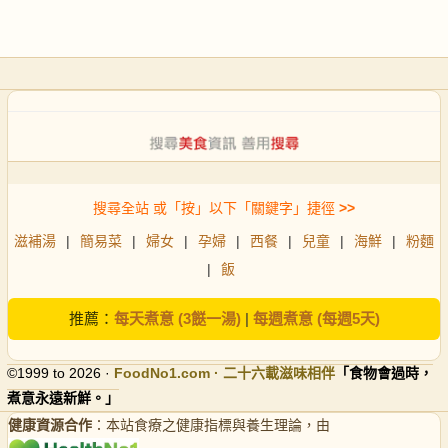
搜尋全站 或「按」以下「關鍵字」捷徑
>>
滋補湯
|
簡易菜
|
婦女
|
孕婦
|
西餐
|
兒童
|
海鮮
|
粉麵
|
飯
推薦：
每天煮意 (3餸一湯)
|
每週煮意 (每週5天)
©1999 to 2026 ·
FoodNo1
.com · 二十六載滋味相伴
「食物會過時，
煮意永遠新鮮。」
健康資源合作
：本站食療之健康指標與養生理論，由