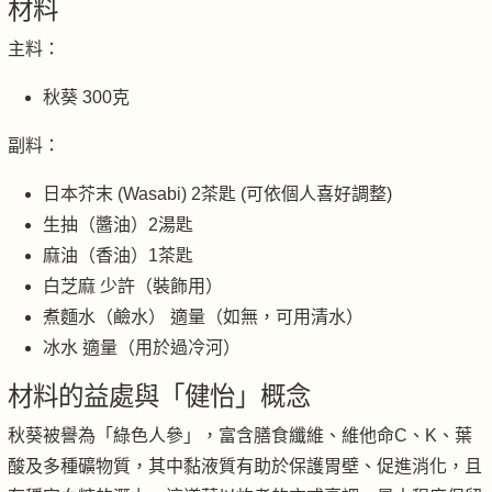
材料
主料：
秋葵 300克
副料：
日本芥末 (Wasabi) 2茶匙 (可依個人喜好調整)
生抽（醬油）2湯匙
麻油（香油）1茶匙
白芝麻 少許（裝飾用）
煮麵水（鹼水） 適量（如無，可用清水）
冰水 適量（用於過冷河）
材料的益處與「健怡」概念
秋葵被譽為「綠色人參」，富含膳食纖維、維他命C、K、葉
酸及多種礦物質，其中黏液質有助於保護胃壁、促進消化，且