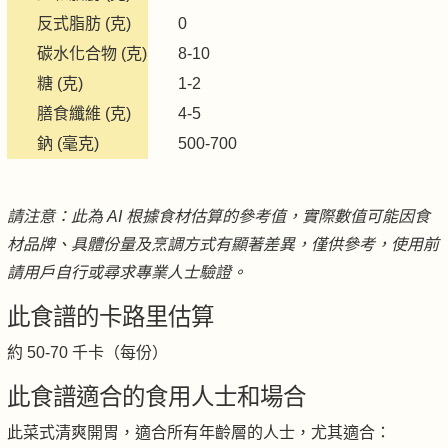
反式脂肪 (克)
0
碳水化合物 (克)
8-10
糖 (克)
1-2
膳食纖維 (克)
4-5
鈉 (毫克)
500-700
請注意：此為 AI 根據食材估算的參考值，實際數值可能因食
材品牌、具體份量及烹調方式有顯著差異，僅供參考，使用前
請用戶自行或尋求專業人士驗證。
此食譜的卡路里估算
約 50-70 千卡（每份）
此食譜適合的食用人士和場合
此菜式清爽開胃，適合所有年齡層的人士，尤其適合：