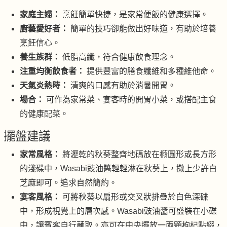
家庭主婦：
烹飪簡單快捷，是家常便飯的健康選擇。
廚藝愛好者：
簡單的技巧卻能做出好味道，有助於培養
烹飪信心。
養生族群：
低脂高纖，符合健康飲食理念。
注重均衡飲食者：
提供豐富的膳食纖維和多種維他命。
天氣炎熱時：
清爽的口感有助於消暑開胃。
場合：
可作為家常菜、宴客時的開胃小菜，或搭配主食
的健康配菜。
擺盤建議
家常風格：
將瀝乾的秋葵整齊地碼放在橢圓形或長方形
的淺碟中，Wasabi豉油醬輕輕淋在秋葵上，撒上少許白
芝麻即可。追求自然簡約。
宴客風格：
可將秋葵以扇形或交叉狀排疊於白色深碟
中，形成視覺上的層次感。Wasabi豉油醬可盛裝在小碟
中，讓賓客自行蘸取。亦可在中央擺放一兩顆枸杞點綴，