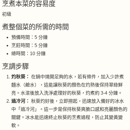
烹煮本菜的容易度
初級
煮整個菜的所需的時間
預備時間：5 分鐘
烹飪時間：5 分鐘
總時間：10 分鐘
烹調步驟
灼秋葵：
在鍋中燒開足夠的水，若有條件，加入少許煮
麵水（鹼水），這能讓秋葵的顏色在灼熟後保持翠綠鮮
亮。水滾後放入洗淨處理好的秋葵，灼煮約 3-4 分鐘。
過冷河：
秋葵灼好後，立即撈起，迅速放入備好的冰水
中「過冷河」。這一步是保持秋葵爽脆口感和亮麗顏色的
關鍵。冰水能迅速終止秋葵的烹煮過程，防止其變黃變
軟。