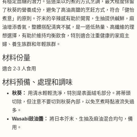
有穩定血糖的潛力。這道菜以灼煮的方式烹調，最大程度保留
了秋葵的營養成分，避免了高油高鹽的烹飪方式，符合「健怡
煮意」的原則。芥末的辛辣感有助於開胃，生抽提供鹹鮮，麻
油增添香氣，整體搭配清爽不膩，是一道低熱量、高纖維的理
想選擇，有助於維持均衡飲食，特別適合注重健康的家庭主
婦、養生族群和年輕族群。
材料份量
適合 2-3 人食用
材料預備、處理和調味
秋葵：
用清水輕輕洗淨，特別是表面絨毛部分。將蒂頭
切除，但注意不要切到秋葵內部，以免烹煮時黏液流失過
多。
Wasabi豉油醬：
將日本芥末、生抽及麻油混合均勻，備
用。