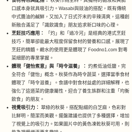
食材特色與配搭：
秋葵作為主料，其獨特的黏液和爽脆
口感本身就具吸引力。Wasabi與豉油的搭配，既有傳統
中式醬油的鹹鮮，又加入了日式芥末的辛辣清爽，這種創
新融合滿足了「識飲識食」朋友追求新口味的心理。
烹飪技巧應用：
「灼」和「過冷河」是經典的港式烹飪
技巧，簡單卻能最大程度保留食材的營養和口感，展現了
烹飪的精髓。鹼水的使用更是體現了 Foodno1.com 對粵
菜細節的專業掌握。
體現「健怡煮意」與「時令滋養」：
灼煮低油低鹽，完
全符合「健怡」概念。秋葵作為時令蔬菜，選擇當季食材
體現了「時令滋養」。食譜中對食材益處的詳細解釋，也
強化了這道菜的健康屬性，迎合了養生族群和注重「均衡
飲食」的朋友。
視覺吸引力：
翠綠的秋葵，搭配點綴的白芝麻，色彩對
比鮮明，簡潔而美觀。擺盤建議也提供了多種選擇，增加
了視覺上的吸引力。如果圖片中的黃色凍乾秋葵可用，則