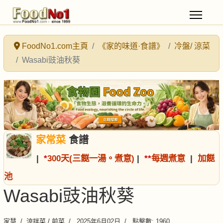
FoodNo1.com主頁
《家的味道·食譜》
冷盤/ 涼菜
Wasabi豉油秋葵
家常菜
食譜
|
*
300天(三餸一湯。煮意)
|
*
*
每週煮意
|
加餸
池
Wasabi豉油秋葵
家慧
涼拌菜 / 前菜
2025年6月02日
點擊數: 1960