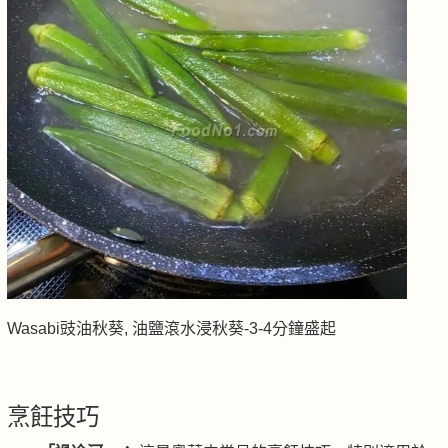
Wasabi豉油秋葵, 油鹽滾水浸秋葵-3-4分鐘盛起
烹飪技巧