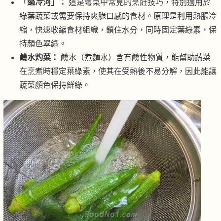
「過冷河」：
這是粵菜中常見的烹飪技巧，特別適用於
綠葉蔬菜或需要保持爽脆口感的食材。原理是利用熱脹冷
縮，快速收縮食材組織，鎖住水分，同時固定葉綠素，保
持顏色翠綠。
鹼水灼菜：
鹼水（煮麵水）含有鹼性物質，能幫助蔬菜
在烹煮時穩定葉綠素，使其在受熱後不易分解，因此能讓
蔬菜顏色保持鮮綠。