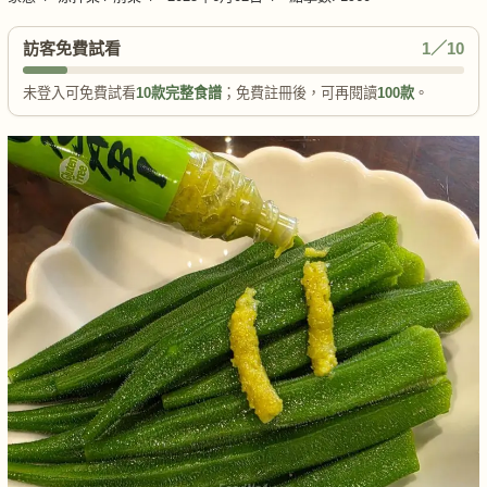
訪客免費試看
1／10
未登入可免費試看
10款完整食譜
；免費註冊後，可再閱讀
100款
。