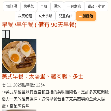
3餸1湯
快手菜
早餐
湯水
一週煮意
甜品・小食
寂寞粉麵
女士食譜
兒童食譜
🍳
加餸池
早餐 /早午餐 ( 備有 90天早餐)
美式早餐：太陽蛋、豬肉腸、多士
七 11, 2025
點擊數: 1254
📜美式早餐盤以其豐盛和直接的美味而聞名，是許多家庭開啟
活力一天的經典選擇。這份早餐包含了完美煎製的金黃太陽
蛋，搭配煎得焦…