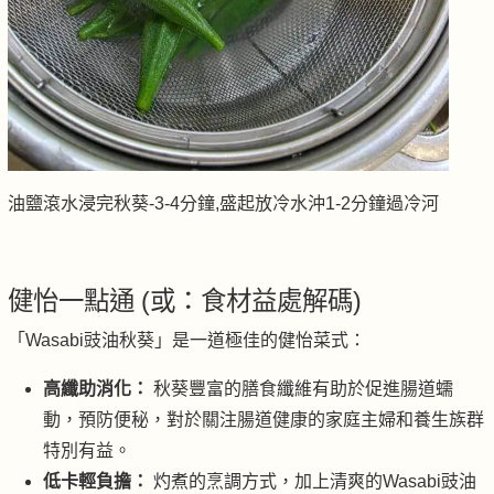
油鹽滾水浸完秋葵-3-4分鐘,盛起放冷水沖1-2分鐘過冷河
健怡一點通 (或：食材益處解碼)
「Wasabi豉油秋葵」是一道極佳的健怡菜式：
高纖助消化：
秋葵豐富的膳食纖維有助於促進腸道蠕
動，預防便秘，對於關注腸道健康的家庭主婦和養生族群
特別有益。
低卡輕負擔：
灼煮的烹調方式，加上清爽的Wasabi豉油