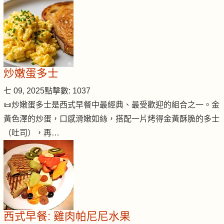
炒嫩蛋多士
七 09, 2025
點擊數: 1037
📜炒嫩蛋多士是西式早餐中最經典、最受歡迎的組合之一。金
黃色澤的炒蛋，口感滑嫩如絲，搭配一片烤得金黃酥脆的多士
（吐司），再…
西式早餐: 雞肉帕尼尼水果