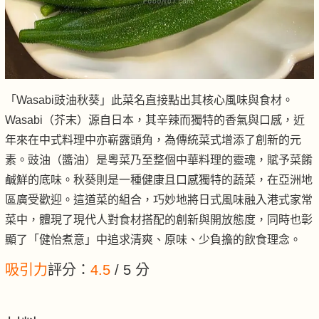
「Wasabi豉油秋葵」此菜名直接點出其核心風味與食材。
Wasabi（芥末）源自日本，其辛辣而獨特的香氣與口感，近
年來在中式料理中亦嶄露頭角，為傳統菜式增添了創新的元
素。豉油（醬油）是粵菜乃至整個中華料理的靈魂，賦予菜餚
鹹鮮的底味。秋葵則是一種健康且口感獨特的蔬菜，在亞洲地
區廣受歡迎。這道菜的組合，巧妙地將日式風味融入港式家常
菜中，體現了現代人對食材搭配的創新與開放態度，同時也彰
顯了「健怡煮意」中追求清爽、原味、少負擔的飲食理念。
吸引力
評分：
4.5
/ 5 分