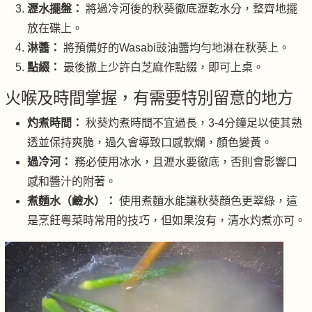
瀝水擺盤：
將過冷河後的秋葵徹底瀝乾水分，整齊地擺
放在碟上。
淋醬：
將預備好的Wasabi豉油醬均勻地淋在秋葵上。
點綴：
最後撒上少許白芝麻作點綴，即可上桌。
火喉及時間掌握，有需要特別留意的地方
灼煮時間：
秋葵灼煮時間不宜過長，3-4分鐘足以使其熟
透並保持爽脆，過久會導致口感軟爛，顏色變黃。
過冷河：
務必使用冰水，且瀝水要徹底，否則會影響口
感和醬汁的附著。
煮麵水（鹼水）：
使用煮麵水能讓秋葵顏色更翠綠，這
是烹飪粵菜時常用的技巧，但如果沒有，清水灼煮亦可。