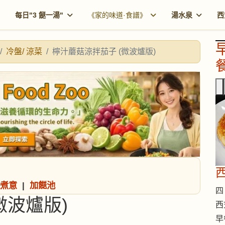
每日"3 餸一湯"
《家的味道·食譜》
湯水泉
西
冷盤/ 涼菜
檸汁蘑菇涼拌茄子 (微波爐版)
餐
西
煮意
|
加餸池
四 
微波爐版)
西
早