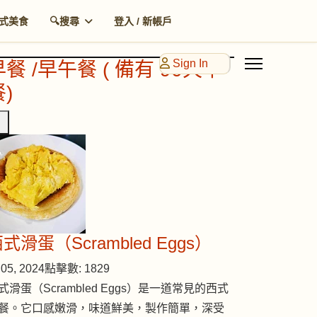
式美食
🔍搜尋
登入 / 新帳戶
Sign In
早餐 /早午餐 ( 備有 90天早
)
式滑蛋（Scrambled Eggs）
05, 2024
點擊數: 1829
式滑蛋（Scrambled Eggs）是一道常見的西式
餐。它口感嫩滑，味道鮮美，製作簡單，深受