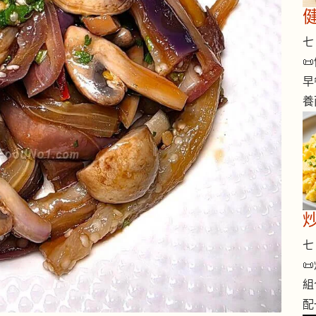
七 

早
養
七 

組
配