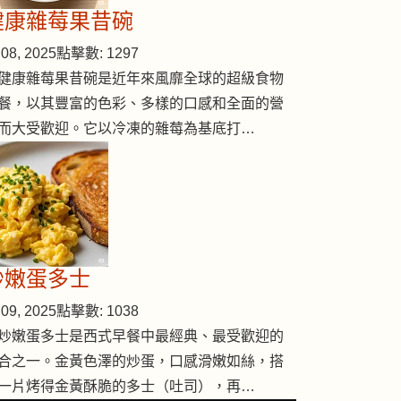
健康雜莓果昔碗
08, 2025
點擊數: 1297
健康雜莓果昔碗是近年來風靡全球的超級食物
餐，以其豐富的色彩、多樣的口感和全面的營
而大受歡迎。它以冷凍的雜莓為基底打…
炒嫩蛋多士
09, 2025
點擊數: 1038
炒嫩蛋多士是西式早餐中最經典、最受歡迎的
合之一。金黃色澤的炒蛋，口感滑嫩如絲，搭
一片烤得金黃酥脆的多士（吐司），再…