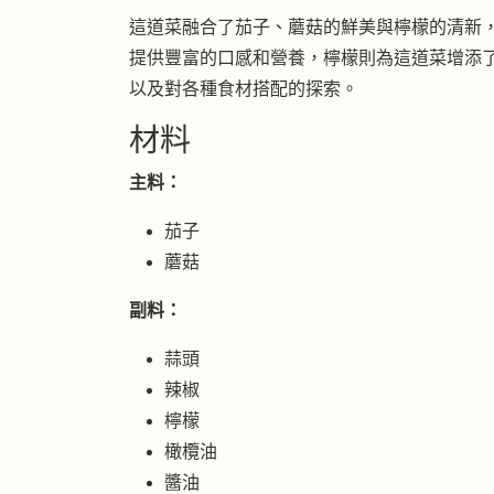
這道菜融合了茄子、蘑菇的鮮美與檸檬的清新
提供豐富的口感和營養，檸檬則為這道菜增添
以及對各種食材搭配的探索。
材料
主料：
茄子
蘑菇
副料：
蒜頭
辣椒
檸檬
橄欖油
醬油