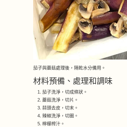
茄子與蘑菇處理後，隔乾水分備用。
材料預備、處理和調味
茄子洗淨，切成條狀。
蘑菇洗淨，切片。
蒜頭去皮，切末。
辣椒洗淨，切圈。
檸檬榨汁。