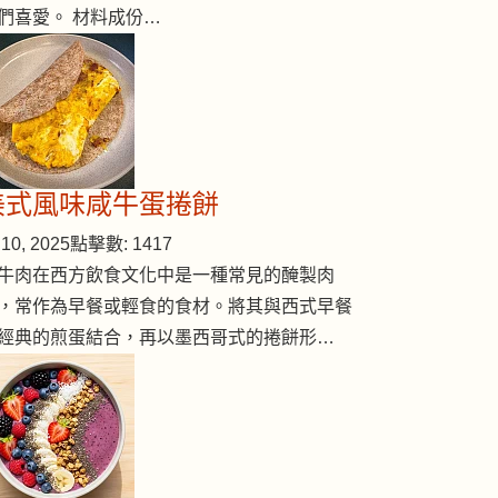
們喜愛。 材料成份…
美式風味咸牛蛋捲餅
10, 2025
點擊數: 1417
牛肉在西方飲食文化中是一種常見的醃製肉
，常作為早餐或輕食的食材。將其與西式早餐
經典的煎蛋結合，再以墨西哥式的捲餅形…