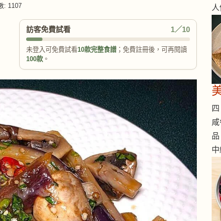
: 1107
人
訪客免費試看
1／10
未登入可免費試看
10款完整食譜
；免費註冊後，可再閱讀
100款
。
四 
咸
品
中