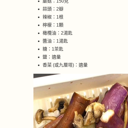
蘑菇：150克
蒜頭：2瓣
辣椒：1根
檸檬：1顆
橄欖油：2湯匙
醬油：1湯匙
糖：1茶匙
鹽：適量
香菜 (或九層塔)：適量