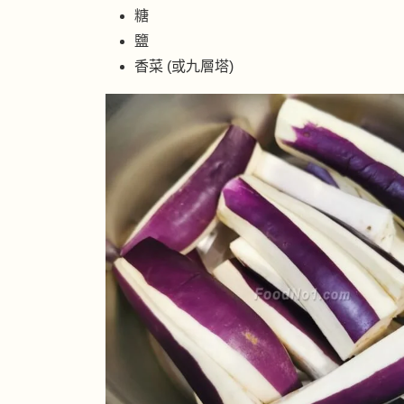
糖
鹽
香菜 (或九層塔)