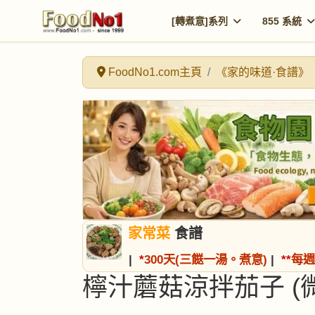
[轉煮意]系列
855 系統
FoodNo1.com主頁
《家的味道·食譜》
家常菜
食譜
|
*
300天(三餸一湯。煮意)
|
*
*
每週
檸汁蘑菇涼拌茄子 (