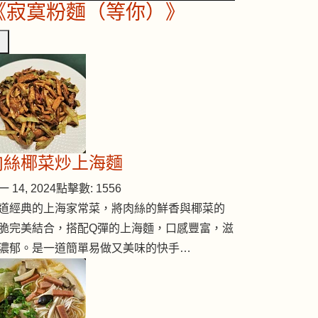
《寂寞粉麵（等你）》
肉絲椰菜炒上海麵
 14, 2024
點擊數: 1556
道經典的上海家常菜，將肉絲的鮮香與椰菜的
脆完美結合，搭配Q彈的上海麵，口感豐富，滋
濃郁。是一道簡單易做又美味的快手…