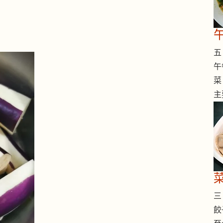
五 
午
菜
主
三 
餃