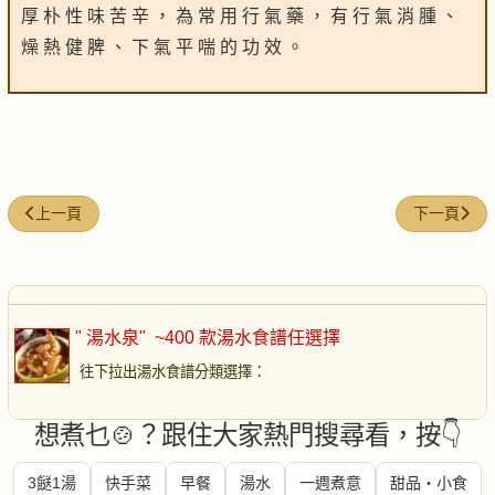
厚 朴 性 味 苦 辛 ， 為 常 用 行 氣 藥 ， 有 行 氣 消 腫 、
燥 熱 健 脾 、 下 氣 平 喘 的 功 效 。
上一篇文章: 蓮子綠豆湯
下一篇文章:
上一頁
下一頁
" 湯水泉"
~400 款湯水食譜任選擇
往下拉出湯水食譜分類選擇
：
想煮乜🍲？跟住大家熱門搜尋看，按👇
3餸1湯
快手菜
早餐
湯水
一週煮意
甜品・小食