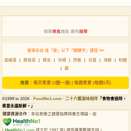
搜尋全站 或「按」以下「關鍵字」捷徑
>>
滋補湯
|
簡易菜
|
婦女
|
孕婦
|
西餐
|
兒童
|
海鮮
|
粉麵
|
飯
推薦：
每天煮意 (3餸一湯)
|
每週煮意 (每週5天)
©1999 to 2026 ·
FoodNo1
.com · 二十六載滋味相伴
「食物會過時，
煮意永遠新鮮。」
健康資源合作
：本站食療之健康指標與養生理論，由
(
Health
No1.com
成立於 1997 年) 提供專業數據支持。