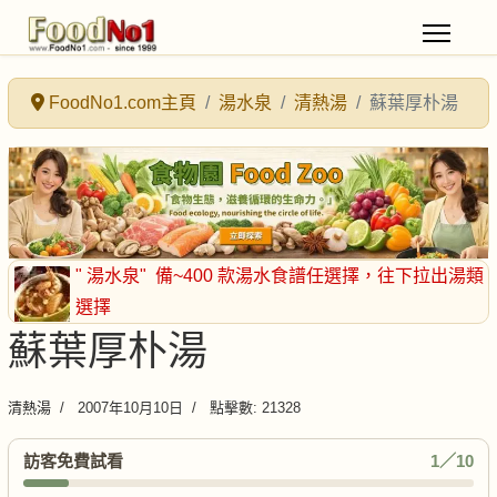
FoodNo1.com主頁
湯水泉
清熱湯
蘇葉厚朴湯
" 湯水泉"
備~400 款湯水食譜任選擇
，往下拉出湯類
選擇
蘇葉厚朴湯
清熱湯
2007年10月10日
點擊數: 21328
訪客免費試看
1／10