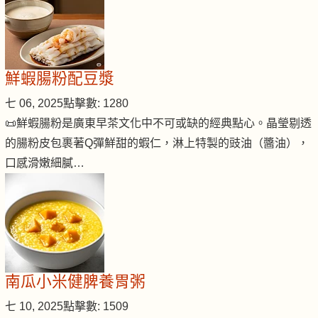
鮮蝦腸粉配豆漿
七 06, 2025
點擊數: 1280
📜鮮蝦腸粉是廣東早茶文化中不可或缺的經典點心。晶瑩剔透
的腸粉皮包裹著Q彈鮮甜的蝦仁，淋上特製的豉油（醬油），
口感滑嫩細膩…
南瓜小米健脾養胃粥
七 10, 2025
點擊數: 1509