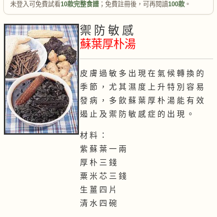
未登入可免費試看
10款完整食譜
；免費註冊後，可再閱讀
100款
。
禦 防 敏 感
蘇葉厚朴湯
皮 膚 過 敏 多 出 現 在 氣 候 轉 換 的
季 節 ， 尤 其 濕 度 上 升 特 別 容 易
發 病 ， 多 飲 蘇 葉 厚 朴 湯 能 有 效
遏 止 及 禦 防 敏 感 症 的 出 現 。
材 料 ：
紫 蘇 葉 一 兩
厚 朴 三 錢
粟 米 芯 三 錢
生 薑 四 片
清 水 四 碗