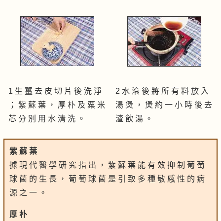
1 生 薑 去 皮 切 片 後 洗 淨
2 水 滾 後 將 所 有 料 放 入
； 紫 蘇 葉 ， 厚 朴 及 粟 米
湯 煲 ， 煲 約 一 小 時 後 去
芯 分 別 用 水 清 洗 。
渣 飲 湯 。
紫 蘇 葉
據 現 代 醫 學 研 究 指 出 ， 紫 蘇 葉 能 有 效 抑 制 葡 萄
球 菌 的 生 長 ， 葡 萄 球 菌 是 引 致 多 種 敏 感 性 的 病
源 之 一 。
厚 朴