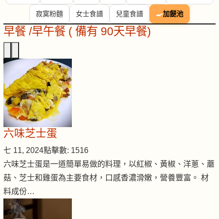
寂寞粉麵
女士食譜
兒童食譜
🍳
加餸池
早餐 /早午餐 ( 備有 90天早餐)
六味芝士蛋
七 11, 2024
點擊數: 1516
六味芝士蛋是一道簡單易做的料理，以紅椒、黃椒、洋蔥、蘑
菇、芝士和雞蛋為主要食材，口感香濃滑嫩，營養豐富。 材
料成份…