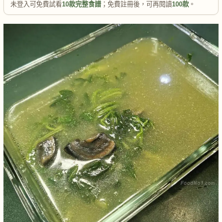
未登入可免費試看
10款完整食譜
；免費註冊後，可再閱讀
100款
。