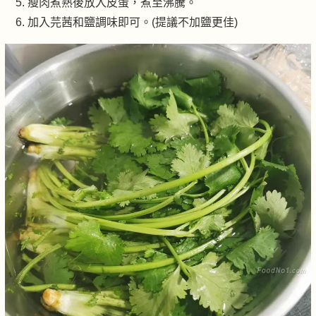
瘦肉煮熟後放入皮蛋，煮至沸騰。
加入芫茜和鹽調味即可。(提議不加鹽更佳)