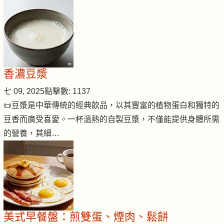
香濃豆漿
七 09, 2025
點擊數: 1137
📜豆漿是中華傳統的經典飲品，以其豐富的植物蛋白和獨特的
豆香而廣受喜愛。一杯溫熱的自製豆漿，不僅能提供身體所需
的營養，其細…
美式早餐盤：煎雙蛋、煙肉、鬆餅