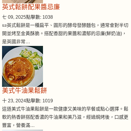
英式鬆餅配果醬忌廉
七 09, 2025
點擊數: 1038
📜英式鬆餅是一種扁平、圓形的酵母發酵麵包，通常會對半切
開並烤至金黃酥脆。搭配香甜的果醬和濃郁的忌廉(鮮奶油)，
是英國非常…
美式牛油果鬆餅
十 23, 2024
點擊數: 1019
這道美式牛油果鬆餅是一款健康又美味的早餐或點心選擇。鬆
軟的熱香餅搭配香濃的牛油果和美乃滋，經過焗烤後，口感更
豐富，營養滿…