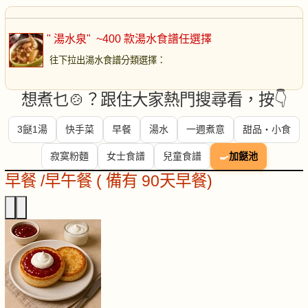
" 湯水泉"
~400 款湯水食譜任選擇
往下拉出湯水食譜分類選擇
：
想煮乜🍲？跟住大家熱門搜尋看，按👇
3餸1湯
快手菜
早餐
湯水
一週煮意
甜品・小食
寂寞粉麵
女士食譜
兒童食譜
🍳
加餸池
早餐 /早午餐 ( 備有 90天早餐)