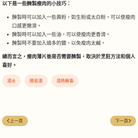
以下是一些醃製瘦肉的小技巧：
醃製時可以加入一些澱粉，如生粉或太白粉，可以使瘦肉
口感更嫩滑。
醃製時可以加入一些油，可以使瘦肉更香滑。
醃製時不要加入過多的鹽，以免瘦肉太鹹。
總而言之，瘦肉薄片後是否需要醃製，取決於烹飪方法和個人
喜好。
湯水
簡易湯
清熱解毒
上一篇文章: 冬瓜粉絲墨魚滑
下一篇文章
上一頁
下一頁