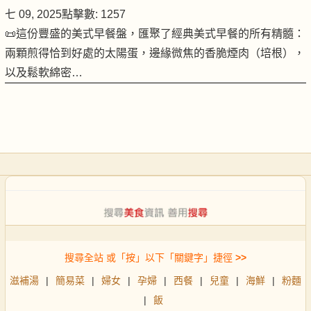
七 09, 2025
點擊數: 1257
📜這份豐盛的美式早餐盤，匯聚了經典美式早餐的所有精髓：
兩顆煎得恰到好處的太陽蛋，邊緣微焦的香脆煙肉（培根），
以及鬆軟綿密…
搜尋全站 或「按」以下「關鍵字」捷徑
>>
滋補湯
|
簡易菜
|
婦女
|
孕婦
|
西餐
|
兒童
|
海鮮
|
粉麵
|
飯