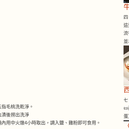
四 
這
流
並
七 
五指毛桃洗乾淨。

血漬後撈出洗淨
蛋
鍋內用中火燉4小時取出，調入鹽、雞粉即可食用。