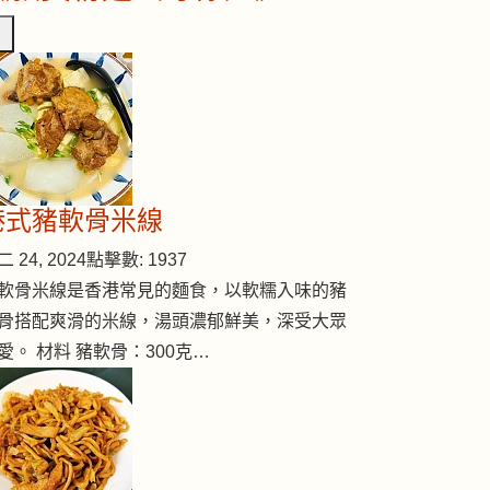
港式豬軟骨米線
 24, 2024
點擊數: 1937
軟骨米線是香港常見的麵食，以軟糯入味的豬
骨搭配爽滑的米線，湯頭濃郁鮮美，深受大眾
愛。 材料 豬軟骨：300克…