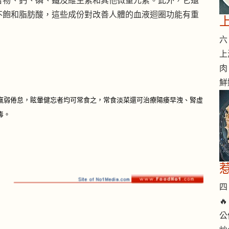
合物、鈣、磷、鐵及維生素和其他微量元素。此外，它還
不飽和脂肪酸，這些成份對改善人體的血液迴圈功能有重
六 
上
肉
鮮
羸弱倦怠，眩暈健忘者均可常食之，常食淡菜還可治療陽痿早洩、腎虛
毒。
四 

公