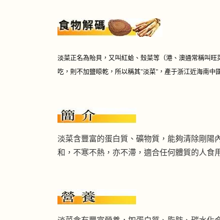
淡菜正名為貽貝，又叫紅蛤、殼菜等（港、澳通常稱叫旺
吃，則不加鹽晾乾，所以稱其"淡菜"，產于浙江近海南中
淡菜含豐富的蛋白質、礦物質，能夠清除剛陽
和，不寒不熱，亦不滯，適合任何體質的人食