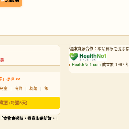
健康資源合作
：本站食療之健康
(
Health
No1.com
成立於 1997
字」捷徑
>>
兒童
|
海鮮
|
粉麵
|
飯
煮意 (每週5天)
「食物會過時，煮意永遠新鮮。」