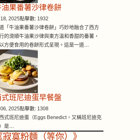
牛油果番薯沙律卷餅
18, 2025
點擊數: 1932
道「牛油果番薯沙律卷餅」巧妙地融合了西方
行的滑順牛油果沙律與東方溫和香甜的番薯，
以方便食用的卷餅形式呈現。這是一道…
西式班尼迪蛋早餐盤
06, 2025
點擊數: 1308
西式班尼迪蛋（Eggs Benedict，又稱班尼迪克
）是…
《寂寞粉麵（等你）》