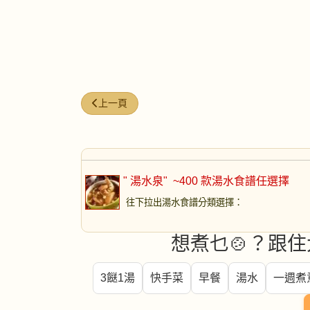
上一篇文章: 靈芝山龜豬月展湯
上一頁
" 湯水泉"
~400 款湯水食譜任選擇
往下拉出湯水食譜分類選擇
：
想煮乜🍲？跟住
3餸1湯
快手菜
早餐
湯水
一週煮