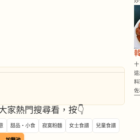
炒
十 
這
料
佐
大家熱門搜尋看，按👇
意
甜品・小食
寂寞粉麵
女士食譜
兒童食譜
🍳
加餸池