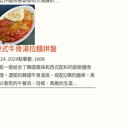
公仔麵佐秘製香煎入魂雞扒…
韓式牛骨湯拉麵拼盤
24, 2024
點擊數: 1608
是一道結合了韓國風味和西式配料的創新麵食
理。濃郁的韓國牛骨湯底，搭配Q彈的麵條，再
以香煎的午餐肉、培根、爽脆的生菜…