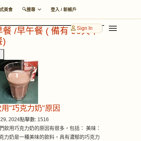
式美食
🔍搜尋
登入 / 新帳戶
Sign In
早餐 /早午餐 ( 備有 90天早
)
飲用"巧克力奶"原因
29, 2024
點擊數: 1516
們飲用巧克力奶的原因有很多，包括： 美味：
克力奶是一種美味的飲料，具有濃郁的巧克力