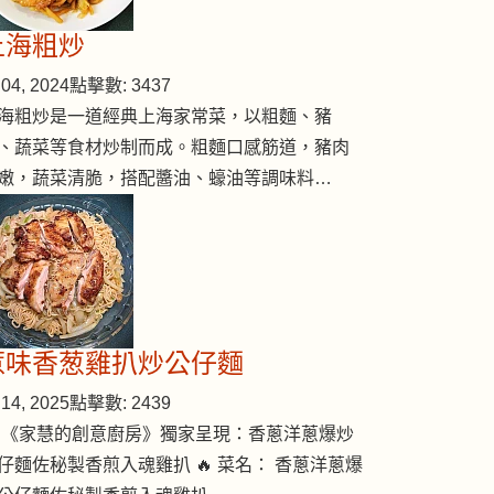
上海粗炒
04, 2024
點擊數: 3437
海粗炒是一道經典上海家常菜，以粗麵、豬
、蔬菜等食材炒制而成。粗麵口感筋道，豬肉
嫩，蔬菜清脆，搭配醬油、蠔油等調味料…
惹味香葱雞扒炒公仔麵
14, 2025
點擊數: 2439
 《家慧的創意廚房》獨家呈現：香蔥洋蔥爆炒
仔麵佐秘製香煎入魂雞扒 🔥 菜名： 香蔥洋蔥爆