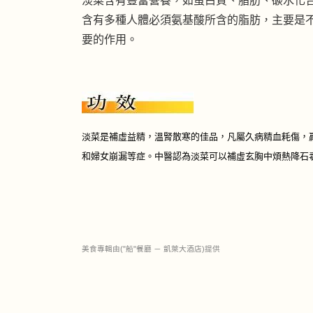
淡菜含有豐富營養，如蛋白質、脂肪、碳水化
含有多種人體必須氨基酸所含的脂肪，主要是
要的作用。
淡菜是補虛益精，溫腎散寒的佳品，凡屬久病精血耗傷，
和婦女崩漏等症。中醫認為淡菜可以補虛玄胸中煩熱降石
美食專輯由("船"餐廳 － 凱萊大酒店)提供