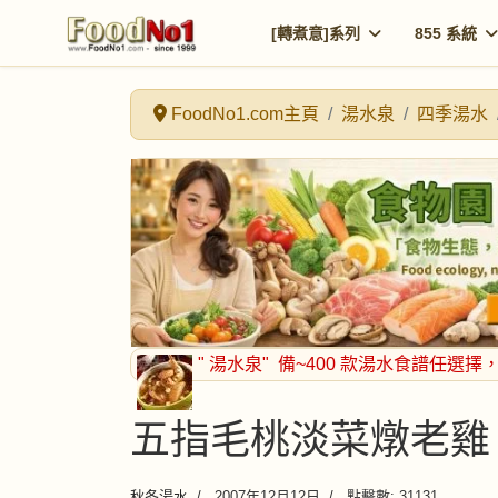
[轉煮意]系列
855 系統
FoodNo1.com主頁
湯水泉
四季湯水
" 湯水泉"
備~400 款湯水食譜任選擇
五指毛桃淡菜燉老雞
秋冬湯水
2007年12月12日
點擊數: 31131