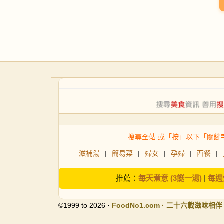
搜尋全站 或「按」以下「關鍵
滋補湯
|
簡易菜
|
婦女
|
孕婦
|
西餐
|
推薦：
每天煮意 (3餸一湯)
|
每週
©1999 to 2026 ·
FoodNo1
.com · 二十六載滋味相伴