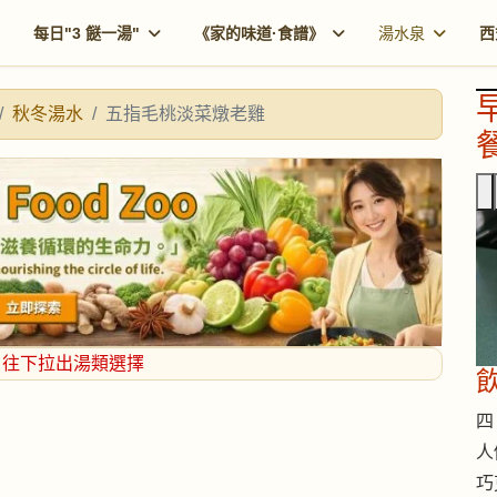
每日"3 餸一湯"
《家的味道·食譜》
湯水泉
西
秋冬湯水
五指毛桃淡菜燉老雞
餐
，往下拉出湯類選擇
四 
人
巧