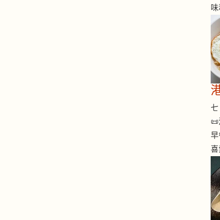
味
七 

早
喜