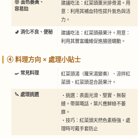
😵 面色萎黃、
建議吃法：紅菜頭粟米排骨湯。用
容易攰
意：利用其補血特性提升氣色與活
力。
🚽 消化不良、便秘
建議吃法：紅菜頭蘋果汁。用意：
利用其豐富纖維促進腸道蠕動。
④ 料理方向 × 處理小貼士
🍳 常見料理
紅菜頭湯（羅宋湯變奏）、涼拌紅
菜頭、紅菜頭混合蔬果汁。
🔪 處理挑選
・挑選：表面光滑、堅實、無裂
縫。帶葉嘅話，葉片應鮮綠不萎
靡。
・技巧：紅菜頭天然色素極強，處
理時可戴手套防止