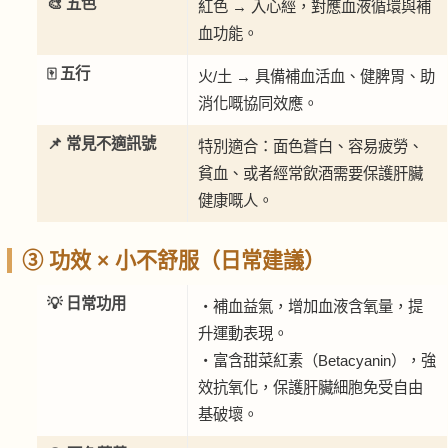
🎨 五色
紅色 → 入心經，對應血液循環與補
血功能。
🀄 五行
火/土 → 具備補血活血、健脾胃、助
消化嘅協同效應。
📌 常見不適訊號
特別適合：面色蒼白、容易疲勞、
貧血、或者經常飲酒需要保護肝臟
健康嘅人。
③ 功效 × 小不舒服（日常建議）
💡 日常功用
・補血益氣，增加血液含氧量，提
升運動表現。
・富含甜菜紅素（Betacyanin），強
效抗氧化，保護肝臟細胞免受自由
基破壞。