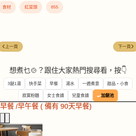
食材
紅菜頭
855
上一篇文章: 皮蛋瘦肉粥 (Century Egg Pork Congee)
下一篇文章:
上一頁
下一頁
想煮乜🍲？跟住大家熱門搜尋看，按👇
3餸1湯
快手菜
早餐
湯水
一週煮意
甜品・小食
寂寞粉麵
女士食譜
兒童食譜
🍳
加餸池
早餐 /早午餐 ( 備有 90天早餐)