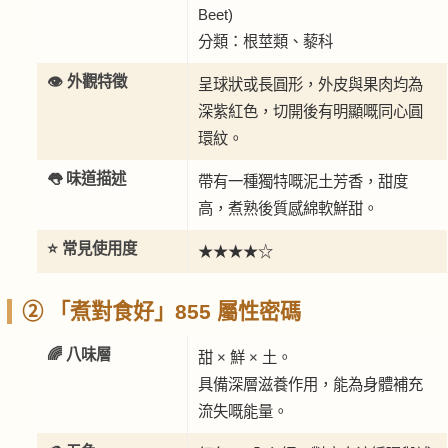
Beet)
分類：根莖類、藜科
👁️ 外觀特徵
呈球狀或長圓形，外皮與果肉均為
深紫紅色，切開後有明顯嘅同心圓
環紋。
👅 味道描述
帶有一種獨特嘅泥土芳香，甜度
高，煮熟後質感綿軟鮮甜。
⭐ 常見使用度
★★★★☆
② 「煮對食好」855 屬性密碼
🌈 八味層
甜 × 鮮 × 土。
具備深層滋養作用，能為身體補充
流失嘅能量。