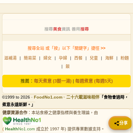
搜尋全站 或「按」以下「關鍵字」捷徑
>>
滋補湯
|
簡易菜
|
婦女
|
孕婦
|
西餐
|
兒童
|
海鮮
|
粉麵
|
飯
推薦：
每天煮意 (3餸一湯)
|
每週煮意 (每週5天)
©1999 to 2026 ·
FoodNo1
.com · 二十六載滋味相伴
「食物會過時，
煮意永遠新鮮。」
健康資源合作
：本站食療之健康指標與養生理論，由
📤 分享
分享
(
Health
No1.com
成立於 1997 年) 提供專業數據支持。