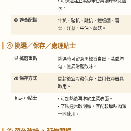
• 可快速建立黑椒辛香與濃厚醬感層
次。
🍲 適合配搭
牛扒、豬扒、雞扒、鐵板麵、薯
菜、洋蔥、牛油、蘑菇。
④ 挑選／保存／處理貼士
🛒 挑選重點
挑選時可留意黑椒香自然、醬體均
勻，無異常酸敗味。
🧊 保存方式
開封後宜冷藏保存，並用乾淨器具
取用。
👩‍🍳 小貼士
• 可加熱後再淋於主菜表面。
• 辛味通常較明顯，宜配較厚味肉類
一同使用。