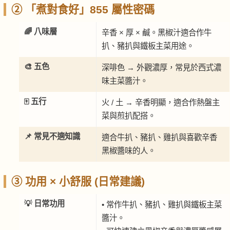
② 「煮對食好」855 屬性密碼
🌈 八味層
辛香 × 厚 × 鹹。黑椒汁適合作牛
扒、豬扒與鐵板主菜用途。
🎨 五色
深啡色 → 外觀濃厚，常見於西式濃
味主菜醬汁。
🀄 五行
火 / 土 → 辛香明顯，適合作熱盤主
菜與煎扒配搭。
📌 常見不適知識
適合牛扒、豬扒、雞扒與喜歡辛香
黑椒醬味的人。
③ 功用 × 小舒服 (日常建議)
💡 日常功用
• 常作牛扒、豬扒、雞扒與鐵板主菜
醬汁。