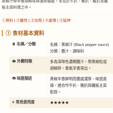
黑椒汁帶辛香胡椒味與濃厚醬感，常見於牛扒、豬扒、雞扒及鐵
板主菜料理之中。
①資料
|
②屬性
|
③功用
|
④處理
|
⑤延伸
① 食材基本資料
🧂 名稱／分類
名稱：黑椒汁 (Black pepper sauce)
分類：醬汁、調味料
👁️ 外觀特徵
多為深啡色濃稠醬汁，帶黑椒粒或
胡椒碎，香氣辛香突出。
👅 味道描述
黑椒辛香鮮明而醬感濃厚，味道直
接，適合作牛扒、豬扒與鐵板主菜
配搭。
⭐ 常見使用度
★★★★★