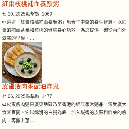
紅棗核桃補血養顏粥
七 10, 2025
點擊數: 1069
📜這道「紅棗核桃補血養顏粥」融合了中醫的養生智慧，以紅
棗的補血益氣和核桃的健腦養心功效，為您提供一碗從內而外
滋養的早餐。…
皮蛋瘦肉粥配油炸鬼
七 06, 2025
點擊數: 1477
📜皮蛋瘦肉粥是廣東地區乃至香港的經典家常粥品，深受廣大
食客喜愛。它以綿滑的白粥為底，加入鹹香的皮蛋和鮮美的瘦
肉，再撒上蔥…