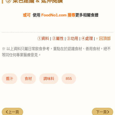
⑤ 菜色建議 & 延伸閱讀
或可
使用
FoodNo1.com 搜尋
更多相關食譜
①資料
|
②屬性
|
③功用
|
④處理
|
↑ 回頂部
※ 以上資料只屬日常飲食參考，重點在於認識食材、善用食材，絕不
等同任何專業醫療意見。
醬汁
食材
調味料
855
上一篇文章: 雞柳 (Chicken tenderloin)
下一篇文章: 生
上一頁
下一頁