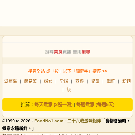
搜尋全站 或「按」以下「關鍵字」捷徑
>>
滋補湯
|
簡易菜
|
婦女
|
孕婦
|
西餐
|
兒童
|
海鮮
|
粉麵
|
飯
推薦：
每天煮意 (3餸一湯)
|
每週煮意 (每週5天)
©1999 to 2026 ·
FoodNo1
.com · 二十六載滋味相伴
「食物會過時，
煮意永遠新鮮。」