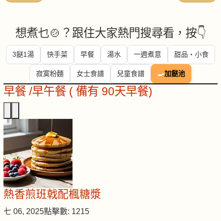
想煮乜🍲？跟住大家熱門搜尋看，按👇
3餸1湯
快手菜
早餐
湯水
一週煮意
甜品・小食
寂寞粉麵
女士食譜
兒童食譜
🍳
加餸池
早餐 /早午餐 ( 備有 90天早餐)
熱香煎班戟配楓糖漿
七 06, 2025
點擊數: 1215