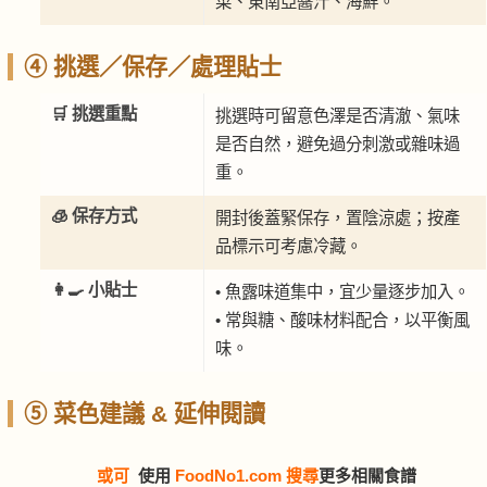
菜、東南亞醬汁、海鮮。
④ 挑選／保存／處理貼士
🛒 挑選重點
挑選時可留意色澤是否清澈、氣味
是否自然，避免過分刺激或雜味過
重。
🧊 保存方式
開封後蓋緊保存，置陰涼處；按產
品標示可考慮冷藏。
👩‍🍳 小貼士
• 魚露味道集中，宜少量逐步加入。
• 常與糖、酸味材料配合，以平衡風
味。
⑤ 菜色建議 & 延伸閱讀
或可
使用
FoodNo1.com 搜尋
更多相關食譜