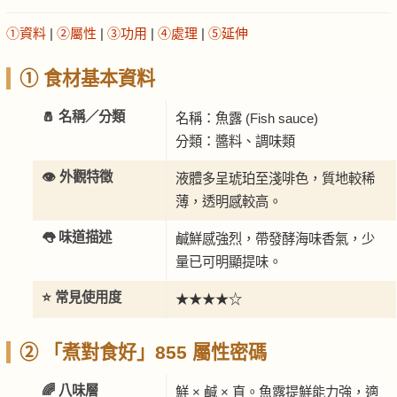
①資料
|
②屬性
|
③功用
|
④處理
|
⑤延伸
① 食材基本資料
🧂 名稱／分類
名稱：魚露 (Fish sauce)
分類：醬料、調味類
👁️ 外觀特徵
液體多呈琥珀至淺啡色，質地較稀
薄，透明感較高。
👅 味道描述
鹹鮮感強烈，帶發酵海味香氣，少
量已可明顯提味。
⭐ 常見使用度
★★★★☆
② 「煮對食好」855 屬性密碼
🌈 八味層
鮮 × 鹹 × 直。魚露提鮮能力強，適