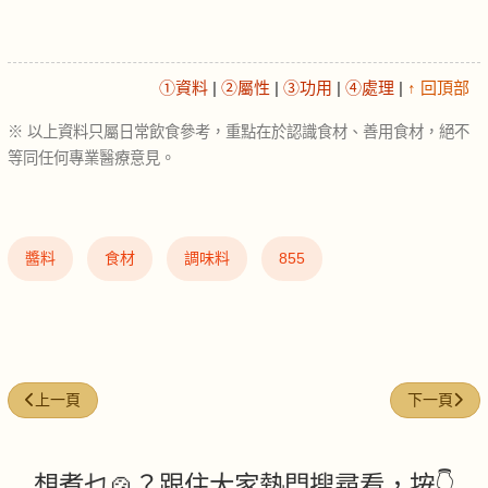
①資料
|
②屬性
|
③功用
|
④處理
|
↑ 回頂部
※ 以上資料只屬日常飲食參考，重點在於認識食材、善用食材，絕不
等同任何專業醫療意見。
醬料
食材
調味料
855
上一篇文章: 椰奶 (Coconut milk)
下一篇文章: 黑
上一頁
下一頁
想煮乜🍲？跟住大家熱門搜尋看，按👇