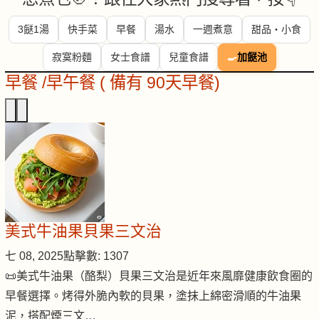
3餸1湯
快手菜
早餐
湯水
一週煮意
甜品・小食
寂寞粉麵
女士食譜
兒童食譜
🍳
加餸池
早餐 /早午餐 ( 備有 90天早餐)
美式牛油果貝果三文治
七 08, 2025
點擊數: 1307
📜美式牛油果（酪梨）貝果三文治是近年來風靡健康飲食圈的
早餐選擇。烤得外脆內軟的貝果，塗抹上綿密滑順的牛油果
泥，搭配煙三文…