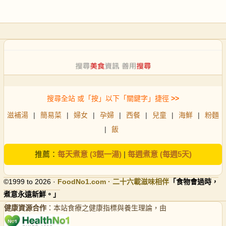
搜尋全站 或「按」以下「關鍵字」捷徑
>>
滋補湯
|
簡易菜
|
婦女
|
孕婦
|
西餐
|
兒童
|
海鮮
|
粉麵
|
飯
推薦：
每天煮意 (3餸一湯)
|
每週煮意 (每週5天)
©1999 to 2026 ·
FoodNo1
.com · 二十六載滋味相伴
「食物會過時，
煮意永遠新鮮。」
健康資源合作
：本站食療之健康指標與養生理論，由