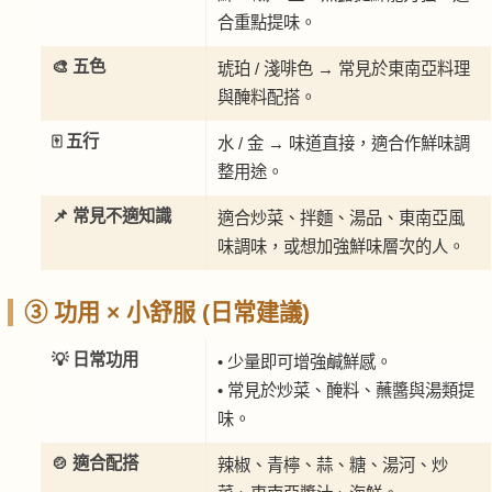
合重點提味。
🎨 五色
琥珀 / 淺啡色 → 常見於東南亞料理
與醃料配搭。
🀄 五行
水 / 金 → 味道直接，適合作鮮味調
整用途。
📌 常見不適知識
適合炒菜、拌麵、湯品、東南亞風
味調味，或想加強鮮味層次的人。
③ 功用 × 小舒服 (日常建議)
💡 日常功用
• 少量即可增強鹹鮮感。
• 常見於炒菜、醃料、蘸醬與湯類提
味。
🍲 適合配搭
辣椒、青檸、蒜、糖、湯河、炒