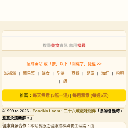
搜尋全站 或「按」以下「關鍵字」捷徑
>>
滋補湯
|
簡易菜
|
婦女
|
孕婦
|
西餐
|
兒童
|
海鮮
|
粉麵
|
飯
推薦：
每天煮意 (3餸一湯)
|
每週煮意 (每週5天)
©1999 to 2026 ·
FoodNo1
.com · 二十六載滋味相伴
「食物會過時，
煮意永遠新鮮。」
健康資源合作
：本站食療之健康指標與養生理論，由