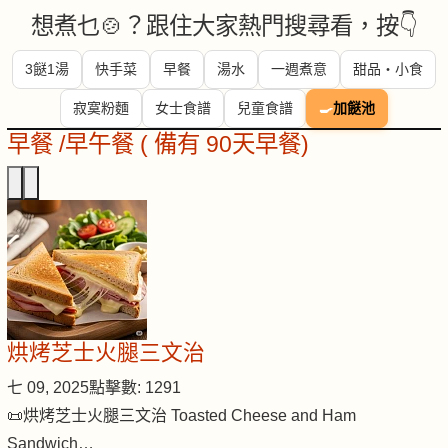
想煮乜🍲？跟住大家熱門搜尋看，按👇
3餸1湯
快手菜
早餐
湯水
一週煮意
甜品・小食
寂寞粉麵
女士食譜
兒童食譜
🍳
加餸池
早餐 /早午餐 ( 備有 90天早餐)
烘烤芝士火腿三文治
七 09, 2025
點擊數: 1291
📜烘烤芝士火腿三文治 Toasted Cheese and Ham
Sandwich…