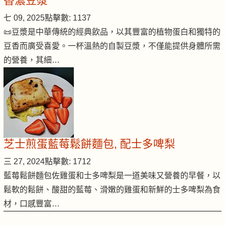
香濃豆漿
七 09, 2025
點擊數: 1137
📜豆漿是中華傳統的經典飲品，以其豐富的植物蛋白和獨特的
豆香而廣受喜愛。一杯溫熱的自製豆漿，不僅能提供身體所需
的營養，其細…
芝士煎蛋藍莓鬆餅麵包, 配士多啤梨
三 27, 2024
點擊數: 1712
藍莓鬆餅麵包佐雞蛋和士多啤梨是一道美味又營養的早餐，以
鬆軟的鬆餅、酸甜的藍莓、滑嫩的雞蛋和新鮮的士多啤梨為食
材，口感豐富…