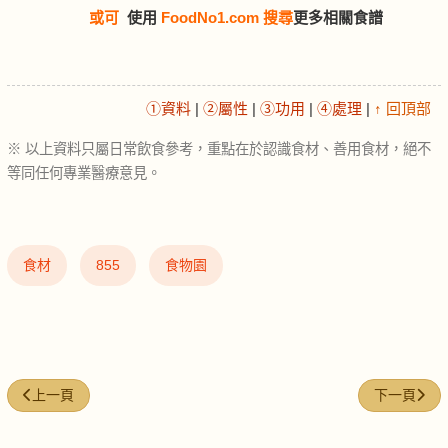
或可
使用
FoodNo1.com 搜尋
更多相關食譜
①資料
|
②屬性
|
③功用
|
④處理
|
↑ 回頂部
※ 以上資料只屬日常飲食參考，重點在於認識食材、善用食材，絕不
等同任何專業醫療意見。
食材
855
食物園
上一篇文章: 芝士（乳酪） (cheese)
下一篇文章: 椰
上一頁
下一頁