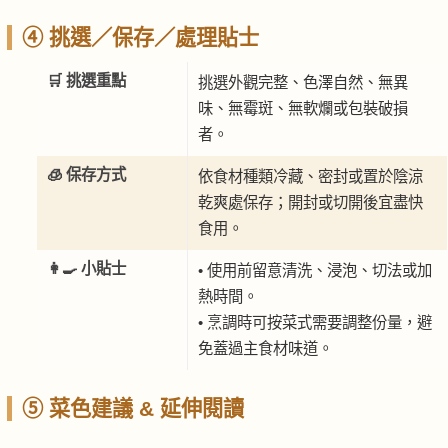
④ 挑選／保存／處理貼士
🛒 挑選重點
挑選外觀完整、色澤自然、無異
味、無霉斑、無軟爛或包裝破損
者。
🧊 保存方式
依食材種類冷藏、密封或置於陰涼
乾爽處保存；開封或切開後宜盡快
食用。
👩‍🍳 小貼士
• 使用前留意清洗、浸泡、切法或加
熱時間。
• 烹調時可按菜式需要調整份量，避
免蓋過主食材味道。
⑤ 菜色建議 & 延伸閱讀