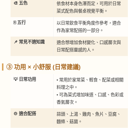
🎨 五色
依食材本身色澤而定，可用於日常
菜式配色與餐桌視覺平衡。
🀄 五行
以日常飲食平衡角度作參考，適合
作為家常配搭的一部分。
📌 常見不適知識
適合想增加食材變化、口感層次與
日常配搭靈感的人。
③ 功用 × 小舒服 (日常建議)
💡 日常功用
• 常用於家常菜、輕食、配菜或相關
料理之中。
• 可為菜式增加味道、口感、色彩或
香氣層次。
🍲 適合配搭
蒜頭、上湯、雞肉、魚片、豆腐、
麵條、菇菌。