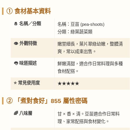
① 食材基本資料
🧂 名稱／分類
名稱：豆苗 (pea-shoots)
分類：綠葉蔬菜類
👁️ 外觀特徵
嫩莖細長，葉片翠綠幼嫩，整體清
爽，常以成束出售。
👅 味道描述
鮮嫩清甜，適合作日常料理與多種
食材配搭。
⭐ 常見使用度
★★★★★
② 「煮對食好」855 屬性密碼
🌈 八味層
甘 × 香 × 清。豆苗適合作日常料
理、家常配搭與食材變化。