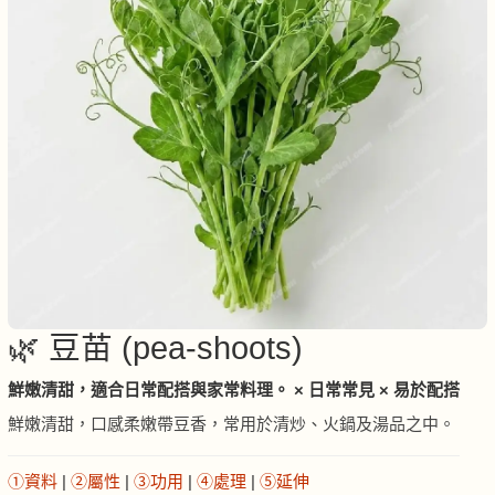
🌿 豆苗 (pea-shoots)
鮮嫩清甜，適合日常配搭與家常料理。 × 日常常見 × 易於配搭
鮮嫩清甜，口感柔嫩帶豆香，常用於清炒、火鍋及湯品之中。
①資料
|
②屬性
|
③功用
|
④處理
|
⑤延伸