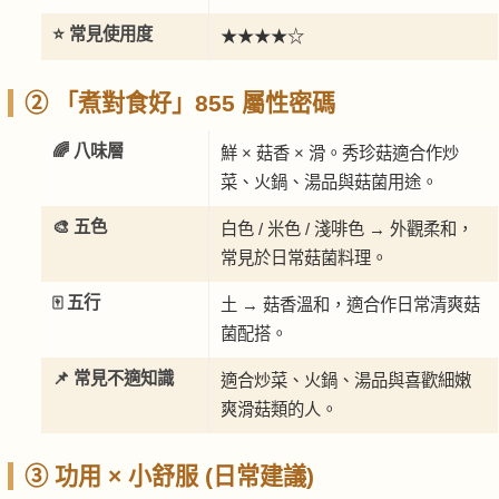
⭐ 常見使用度
★★★★☆
② 「煮對食好」855 屬性密碼
🌈 八味層
鮮 × 菇香 × 滑。秀珍菇適合作炒
菜、火鍋、湯品與菇菌用途。
🎨 五色
白色 / 米色 / 淺啡色 → 外觀柔和，
常見於日常菇菌料理。
🀄 五行
土 → 菇香溫和，適合作日常清爽菇
菌配搭。
📌 常見不適知識
適合炒菜、火鍋、湯品與喜歡細嫩
爽滑菇類的人。
③ 功用 × 小舒服 (日常建議)