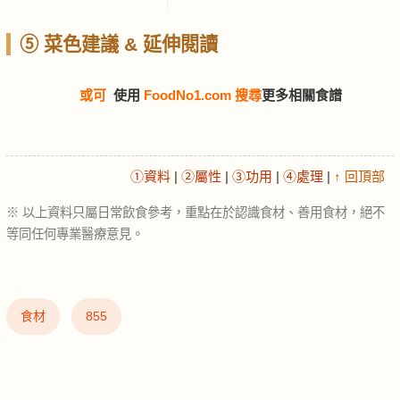
⑤ 菜色建議 & 延伸閱讀
或可
使用
FoodNo1.com 搜尋
更多相關食譜
①資料
|
②屬性
|
③功用
|
④處理
|
↑ 回頂部
※ 以上資料只屬日常飲食參考，重點在於認識食材、善用食材，絕不
等同任何專業醫療意見。
食材
855