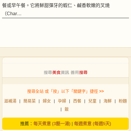
餐或早午餐。它將鮮甜彈牙的蝦仁、鹹香軟嫩的叉燒
（Char…
搜尋全站 或「按」以下「關鍵字」捷徑
>>
滋補湯
|
簡易菜
|
婦女
|
孕婦
|
西餐
|
兒童
|
海鮮
|
粉麵
|
飯
推薦：
每天煮意 (3餸一湯)
|
每週煮意 (每週5天)