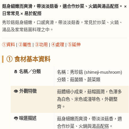
菇身細嫩而爽滑，帶淡淡菇香，適合作炒菜、火鍋與湯品配搭。 ×
日常常見 × 易於配搭
秀珍菇菇身細嫩，口感爽滑，帶淡淡菇香，常見於炒菜、火鍋、
湯品及家常菇菌料理之中。
①資料
|
②屬性
|
③功用
|
④處理
|
⑤延伸
① 食材基本資料
🧂 名稱／分類
名稱：秀珍菇 (shimeji-mushroom)
分類：菇菌類、蔬菜類
👁️ 外觀特徵
菇體細小成束，菇帽圓潤，色澤多
為白色、米色或淺啡色，外觀整
齊。
👅 味道描述
菇身細嫩而爽滑，帶淡淡菇香，適
合作炒菜、火鍋與湯品配搭。