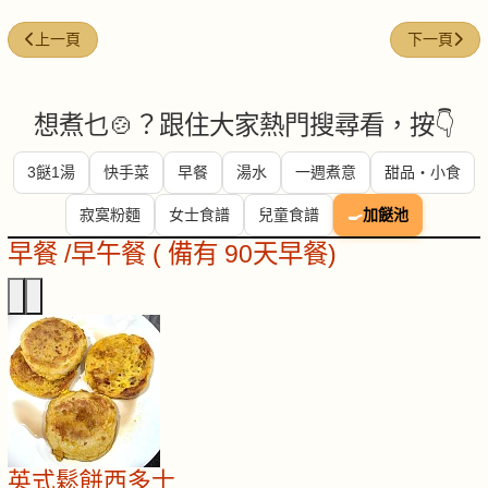
上一篇文章: 紅衫魚（紅魚） (red snapper)
下一篇文章: 薑汁
上一頁
下一頁
想煮乜🍲？跟住大家熱門搜尋看，按👇
3餸1湯
快手菜
早餐
湯水
一週煮意
甜品・小食
寂寞粉麵
女士食譜
兒童食譜
🍳
加餸池
早餐 /早午餐 ( 備有 90天早餐)
英式鬆餅西多士