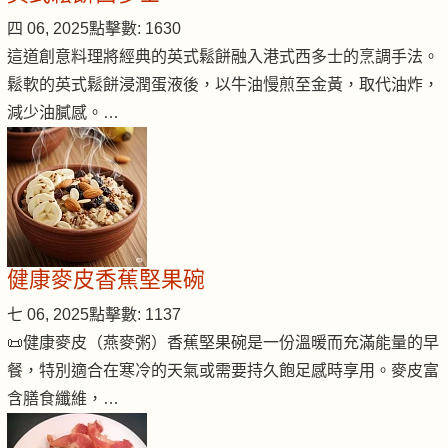
四 06, 2025
點擊數: 1630
這道創意料理將經典的英式鬆餅融入港式西多士的烹調手法。
鬆軟的英式鬆餅浸潤蛋液後，以牛油慢煎至金黃，取代油炸，
減少油膩感。…
健康麥皮香蕉堅果碗
七 06, 2025
點擊數: 1137
📜健康麥皮（燕麥粥）香蕉堅果碗是一份溫暖而充滿能量的早
餐，特別適合在寒冷的天氣或需要持久飽足感時享用。麥皮富
含膳食纖維，…