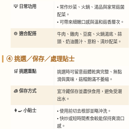
💡 日常功用
• 常作炒菜、火鍋、湯品與家常菇菌
配菜。
• 可帶來細嫩口感與溫和菇香層次。
🍲 適合配搭
牛肉、雞肉、豆腐、火鍋湯底、蒜
頭、奶油醬汁、意粉、清炒配菜。
④ 挑選／保存／處理貼士
🛒 挑選重點
挑選時可留意菇體乾爽完整、無黏
滑與異味，菇帽飽滿不萎縮。
🧊 保存方式
宜冷藏保存並盡快食用，避免受潮
出水。
👩‍🍳 小貼士
• 使用前切去根部並略沖洗。
• 快炒或短時間煮食較能保持爽滑口
感。