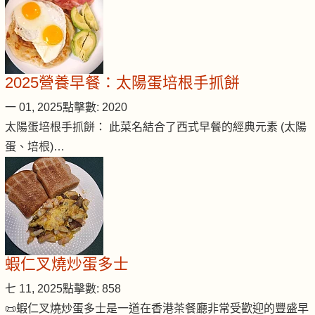
2025營養早餐：太陽蛋培根手抓餅
一 01, 2025
點擊數: 2020
太陽蛋培根手抓餅： 此菜名結合了西式早餐的經典元素 (太陽
蛋、培根)…
蝦仁叉燒炒蛋多士
七 11, 2025
點擊數: 858
📜蝦仁叉燒炒蛋多士是一道在香港茶餐廳非常受歡迎的豐盛早