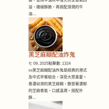
製，並用牛油以中慢火煎至香氣四
溢、邊緣酥脆，再搭配滑潤的牛
油…
黑芝麻糊配油炸鬼
七 09, 2025
點擊數: 1324
📜黑芝麻糊配油炸鬼是經典的港式
及中式早餐組合，深受大眾喜愛。
香濃幼滑的黑芝麻糊，散發著濃郁
的芝麻香氣，口感溫潤。搭配外
酥…