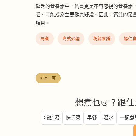
缺乏的營養素中，鈣質更是不容忽視的營養素
乏，可能成為主要健康疑慮。因此，鈣質的足
項目。
易煮
粵式炒麵
粉絲食譜
蝦仁
上一篇文章: 冷氣甜涼飲濕身軟無力 中醫教體內
上一頁
想煮乜🍲？跟住
3餸1湯
快手菜
早餐
湯水
一週煮