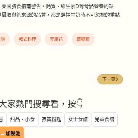
，美國膳食指南警告，鈣質、維生素D等骨骼營養的缺
量攝取與鈣來源的品質，都是選擇牛奶時不可忽視的重點
食譜
韓式料理
豆腐花
薑糖膠
除濕
下一篇文章: 更
下一頁
大家熱門搜尋看，按👇
意
甜品・小食
寂寞粉麵
女士食譜
兒童食譜
🍳
加餸池