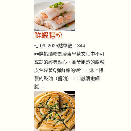
鮮蝦腸粉
七 09, 2025
點擊數: 1344
📜鮮蝦腸粉是廣東早茶文化中不可
或缺的經典點心。晶瑩剔透的腸粉
皮包裹著Q彈鮮甜的蝦仁，淋上特
製的豉油（醬油），口感滑嫩細
膩…