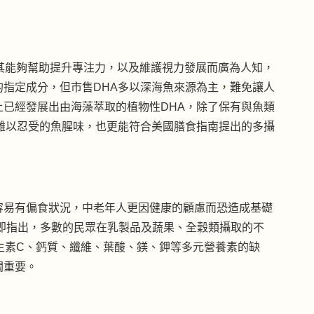
，因其能夠幫助提升專注力，以及維護視力發展而廣為人知，
指定成分，但市售DHA多以深海魚來源為主，難免讓人
已經發展出由海藻萃取的植物性DHA，除了保有與魚類
難以忍受的魚腥味，也更能符合美國膳食指南提出的多攝
容易有偏食狀況，中老年人更因健康的顧慮而恐造成基礎
南即指出，多數的民眾在乳製品及蔬果、全穀類攝取的不
生素C、鈣質、纖維、葉酸、鎂、鉀等多元營養素的缺
關重要。