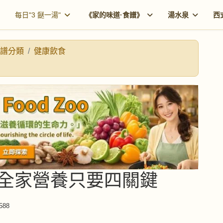
每日"3 餸一湯"
《家的味道·食譜》
湯水泉
西
譜分類
健康飲食
全家營養只要四關鍵
588