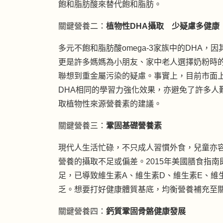
飽和脂肪酸來替代飽和脂肪。
關鍵營養二：
植物性DHA攝取 少疑慮多健康
多元不飽和脂肪酸omega-3家族中的DHA
更是許多媽媽為小朋友、家中老人選擇奶粉時的
聯想到重金屬污染的疑慮。事實上，目前市面上
DHA相同的學習力強化效果，亦避免了許多人
取植物性來源營養素的建議。
關鍵營養三：
鞏固基礎營養素
現代人生活忙碌，不只成人習慣外食，兒童亦
營養的攝取不足或偏差。2015年美國膳食指
足，已導致維生素A、維生素D、維生素E、維
乏。想要打好健康體質基底，均衡營養補充至
關鍵營養四：
鈣質鞏固骨骼健康發展