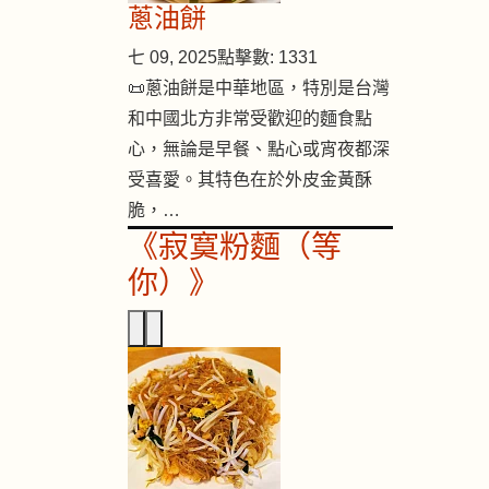
蔥油餅
七 09, 2025
點擊數: 1331
📜蔥油餅是中華地區，特別是台灣
和中國北方非常受歡迎的麵食點
心，無論是早餐、點心或宵夜都深
受喜愛。其特色在於外皮金黃酥
脆，…
《寂寞粉麵（等
你）》