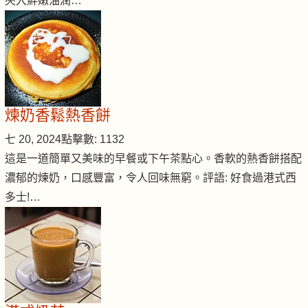
夾入鮮嫩油潤…
煉奶香鬆熱香餅
七 20, 2024
點擊數: 1132
這是一道簡單又美味的早餐或下午茶點心。香軟的熱香餅搭配
濃郁的煉奶，口感豐富，令人回味無窮。評語: 好食過港式西
多士!…