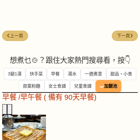
上一篇文章: 今日煮意 (#261)
下一篇文章: 
上一頁
下一頁
想煮乜🍲？跟住大家熱門搜尋看，按👇
3餸1湯
快手菜
早餐
湯水
一週煮意
甜品・小食
寂寞粉麵
女士食譜
兒童食譜
🍳
加餸池
早餐 /早午餐 ( 備有 90天早餐)