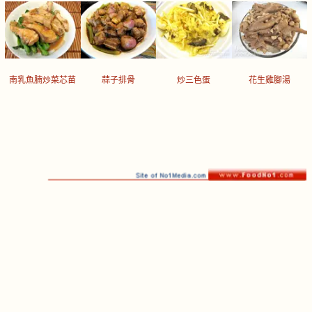
南乳魚腩炒菜芯苗
蒜子排骨
炒三色蛋
花生雞腳湯