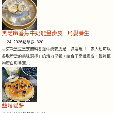
黑芝麻香蕉牛奶能量麥皮 | 烏髮養生
一 24, 2026
點擊數: 820
🥗這款黑豆黑芝麻粉香蕉牛奶麥皮是一道展現「一家人也可以
各取所需的美味選擇」的活力早餐。結合了高纖麥皮、優質植
物蛋白與香蕉…
藍莓鬆餅