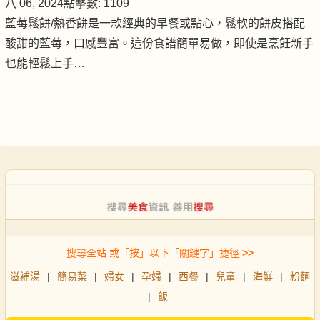
八 06, 2024
點擊數: 1109
藍莓鬆餅/熱香餅是一款經典的早餐或點心，鬆軟的餅皮搭配
酸甜的藍莓，口感豐富。這份食譜簡單易做，即使是烹飪新手
也能輕鬆上手…
搜尋全站 或「按」以下「關鍵字」捷徑
>>
滋補湯
|
簡易菜
|
婦女
|
孕婦
|
西餐
|
兒童
|
海鮮
|
粉麵
|
飯