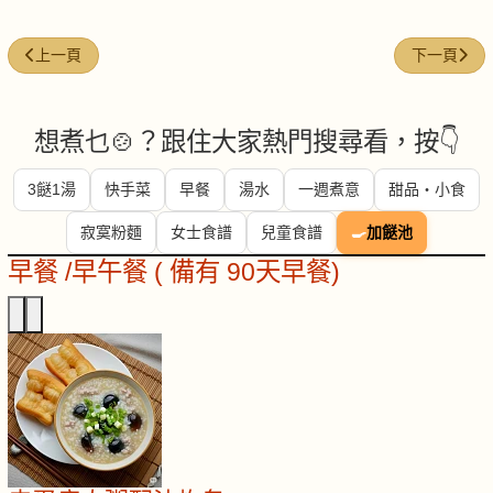
上一篇文章: 今日煮意 ( #174 )
下一篇文章: 
上一頁
下一頁
想煮乜🍲？跟住大家熱門搜尋看，按👇
3餸1湯
快手菜
早餐
湯水
一週煮意
甜品・小食
寂寞粉麵
女士食譜
兒童食譜
🍳
加餸池
早餐 /早午餐 ( 備有 90天早餐)