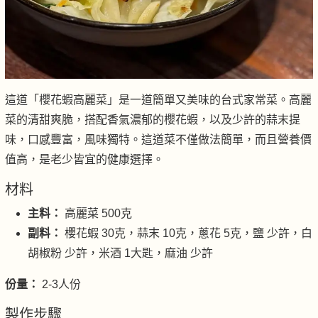
這道「櫻花蝦高麗菜」是一道簡單又美味的台式家常菜。高麗
菜的清甜爽脆，搭配香氣濃郁的櫻花蝦，以及少許的蒜末提
味，口感豐富，風味獨特。這道菜不僅做法簡單，而且營養價
值高，是老少皆宜的健康選擇。
材料
主料：
高麗菜 500克
副料：
櫻花蝦 30克，蒜末 10克，蔥花 5克，鹽 少許，白
胡椒粉 少許，米酒 1大匙，麻油 少許
份量：
2-3人份
製作步驟