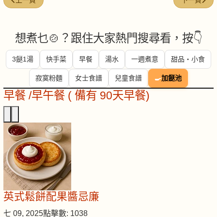
上一頁
下一頁
想煮乜🍲？跟住大家熱門搜尋看，按👇
3餸1湯
快手菜
早餐
湯水
一週煮意
甜品・小食
寂寞粉麵
女士食譜
兒童食譜
🍳
加餸池
早餐 /早午餐 ( 備有 90天早餐)
英式鬆餅配果醬忌廉
七 09, 2025
點擊數: 1038