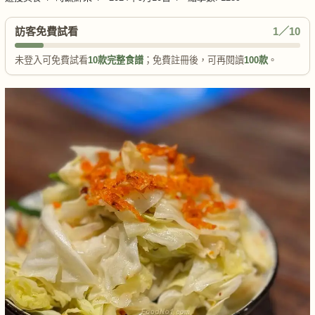
訪客免費試看
1／10
未登入可免費試看
10款完整食譜
；免費註冊後，可再閱讀
100款
。