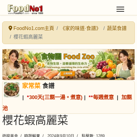
FoodNo1.com主頁
《家的味道·食譜》
蔬菜食譜
櫻花蝦高麗菜
家常菜
食譜
|
*
300天(三餸一湯。煮意)
|
*
*
每週煮意
|
加餸
池
櫻花蝦高麗菜
遊搜美食
時蔬鮮果
2024年9月10日
點擊數: 1289