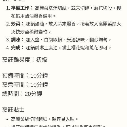
準備工作：
高麗菜洗淨切絲，蒜末切碎，蔥花切段。櫻
花蝦用熱油爆香備用。
炒菜：
起鍋熱油，放入蒜末爆香，接著放入高麗菜絲大
火快炒至稍微變軟。
調味：
加入鹽、白胡椒粉、米酒調味，翻炒均勻。
完成：
起鍋前淋上麻油，撒上櫻花蝦和蔥花即可。
烹飪難易度：初級
預備時間：10分鐘
烹煮時間：10分鐘
總時間：20分鐘
烹飪貼士
高麗菜絲切得越細，越容易入味。