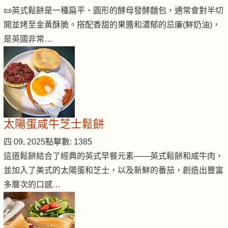
📜英式鬆餅是一種扁平、圓形的酵母發酵麵包，通常會對半切
開並烤至金黃酥脆。搭配香甜的果醬和濃郁的忌廉(鮮奶油)，
是英國非常…
太陽蛋咸牛芝士鬆餅
四 09, 2025
點擊數: 1385
這道鬆餅結合了經典的英式早餐元素——英式鬆餅和咸牛肉，
並加入了美式的太陽蛋和芝士，以及新鮮的番茄，創造出豐富
多層次的口感…