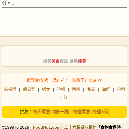
分。…
搜尋全站 或「按」以下「關鍵字」捷徑
>>
滋補湯
|
簡易菜
|
婦女
|
孕婦
|
西餐
|
兒童
|
海鮮
|
粉麵
|
飯
推薦：
每天煮意 (3餸一湯)
|
每週煮意 (每週5天)
©1999 to 2026 ·
FoodNo1
.com · 二十六載滋味相伴
「食物會過時，