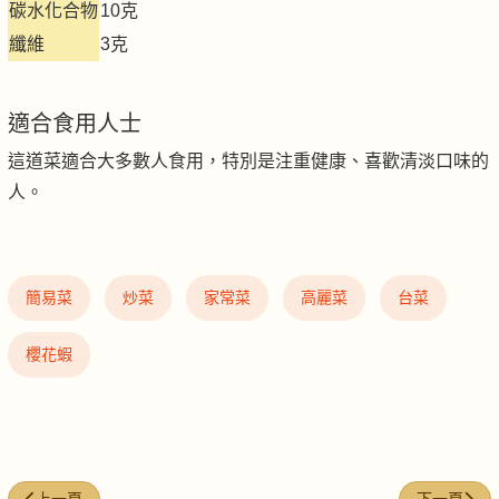
碳水化合物
10克
纖維
3克
適合食用人士
這道菜適合大多數人食用，特別是注重健康、喜歡清淡口味的
人。
簡易菜
炒菜
家常菜
高麗菜
台菜
櫻花蝦
上一篇文章: 豆豉鮮炒豆芽
下一篇文章: