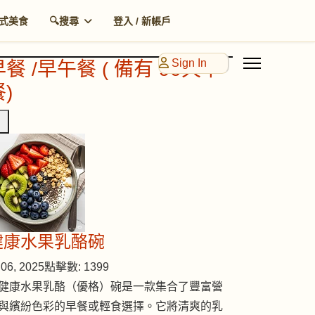
式美食
🔍搜尋
登入 / 新帳戶
Sign In
早餐 /早午餐 ( 備有 90天早
)
健康水果乳酪碗
06, 2025
點擊數: 1399
健康水果乳酪（優格）碗是一款集合了豐富營
與繽紛色彩的早餐或輕食選擇。它將清爽的乳