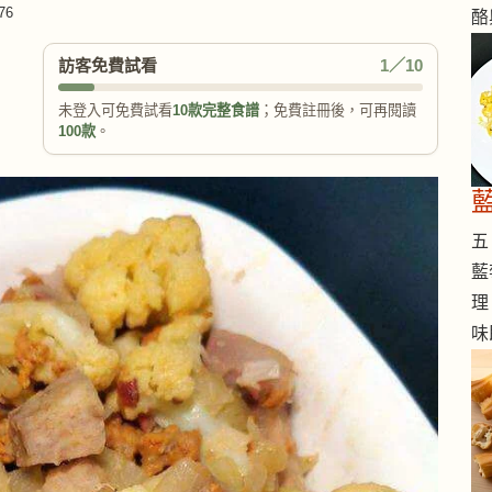
76
酪
訪客免費試看
1／10
未登入可免費試看
10款完整食譜
；免費註冊後，可再閱讀
100款
。
五 
藍
理
味