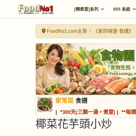
[轉煮意]系列
855 系統
FoodNo1.com主頁
《家的味道·食譜》
家常菜
食譜
|
*
300天(三餸一湯。煮意)
|
*
*
每週
椰菜花芋頭小炒