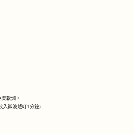
免變軟爛。
放入微波爐叮1分鐘)