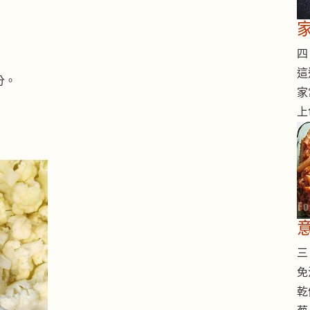
四 
這
分。
家
上
三 
免
乾