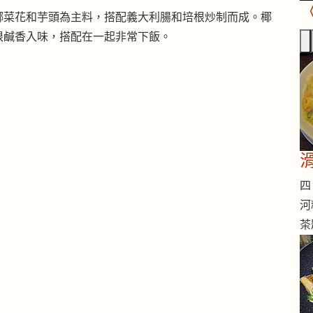
椰菜花和芋頭為主料，搭配義大利腸和培根炒制而成。椰
根鹹香入味，搭配在一起非常下飯。
四 
河
茶