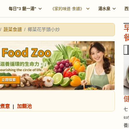
每日"3 餸一湯"
《家的味道·食譜》
湯水泉
西
蔬菜食譜
椰菜花芋頭小炒
餐
煮意
|
加餸池
七 

養