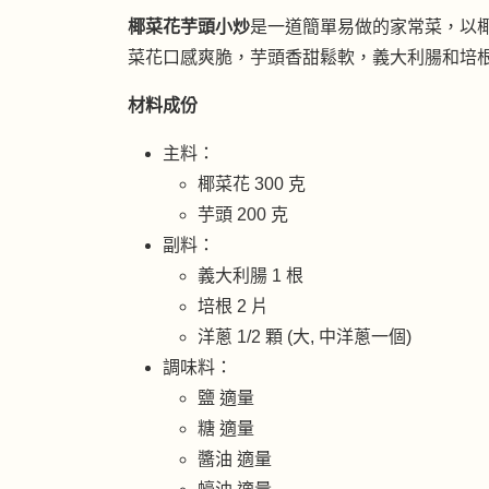
椰菜花芋頭小炒
是一道簡單易做的家常菜，以
菜花口感爽脆，芋頭香甜鬆軟，義大利腸和培
材料成份
主料：
椰菜花 300 克
芋頭 200 克
副料：
義大利腸 1 根
培根 2 片
洋蔥 1/2 顆 (大, 中洋蔥一個)
調味料：
鹽 適量
糖 適量
醬油 適量