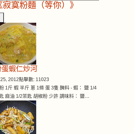
《寂寞粉麵（等你）》
滑蛋蝦仁炒河
25, 2012
點擊數: 11023
粉 1斤 蝦 半斤 蔥 1條 蛋 3隻 醃料 - 蝦： 鹽 1/4
匙 麻油 1/2茶匙 胡椒粉 少許 調味料： 鹽…