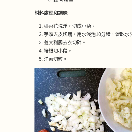
蠔油 適量
材料處理和調味
椰菜花洗淨，切成小朵。
芋頭去皮切塊，用水浸泡10分鐘，瀝乾水
義大利腸去衣切碎。
培根切小段。
洋蔥切粒。