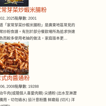
家常芽菜炒蝦米腸粉
02, 2025
點擊數: 2001
道「家常芽菜炒蝦米腸粉」是廣東地區常見的
常炒粉食譜。有別於部分餐飲場所為追求快速
色而較多使用老抽的做法，家庭版本更…
意式肉醬通粉
06, 2008
點擊數: 19288
治牛肉(或隨個人喜愛肉類) 尖通粉 (出水至淋瀝
備用，切勿過水) 茄汁意粉醬 鲜磨菇 (切片) 洋