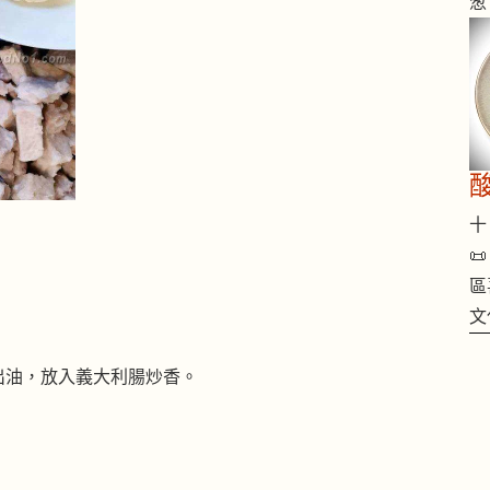
葱
十 

區
文
出油，放入義大利腸炒香。
。