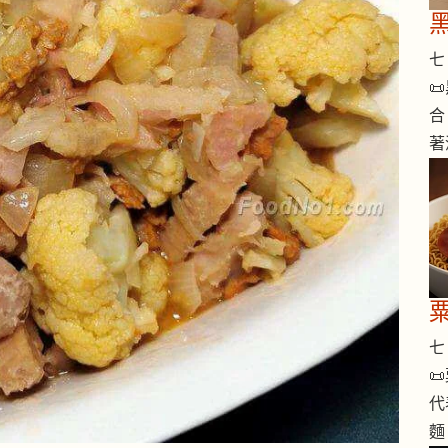
七 

合
著
七 

代
麵