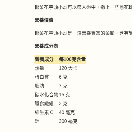
椰菜花芋頭小炒可以盛入盤中，撒上一些蔥花
營養價值
椰菜花芋頭小炒是一道營養豐富的菜餚，含有
營養成分表
營養成分
每100克含量
熱量
120 大卡
蛋白質
6 克
脂肪
7 克
碳水化合物
15 克
膳食纖維
3 克
維生素 C
40 毫克
鉀
300 毫克