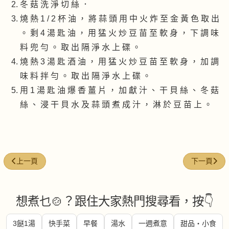
冬 菇 洗 淨 切 絲 ．
燒 熱 1 / 2 杯 油 ， 將 蒜 頭 用 中 火 炸 至 金 黃 色 取 出
。 剩 4 湯 匙 油 ， 用 猛 火 炒 豆 苗 至 軟 身 ， 下 調 味
料 兜 勻 。 取 出 隔 淨 水 上 碟 。
燒 熱 3 湯 匙 酒 油 ， 用 猛 火 炒 豆 苗 至 軟 身 ， 加 調
味 料 拌 勻 。 取 出 隔 淨 水 上 碟 。
用 1 湯 匙 油 爆 香 薑 片 ， 加 獻 汁 、 干 貝 絲 、 冬 菇
絲 、 浸 干 貝 水 及 蒜 頭 煮 成 汁 ， 淋 於 豆 苗 上 。
上一篇文章: XO醬燒茄子
下一篇文章:
上一頁
下一頁
想煮乜🍲？跟住大家熱門搜尋看，按👇
3餸1湯
快手菜
早餐
湯水
一週煮意
甜品・小食