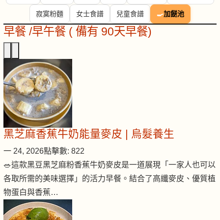
寂寞粉麵
女士食譜
兒童食譜
🍳
加餸池
早餐 /早午餐 ( 備有 90天早餐)
黑芝麻香蕉牛奶能量麥皮 | 烏髮養生
一 24, 2026
點擊數: 822
🥗這款黑豆黑芝麻粉香蕉牛奶麥皮是一道展現「一家人也可以
各取所需的美味選擇」的活力早餐。結合了高纖麥皮、優質植
物蛋白與香蕉…