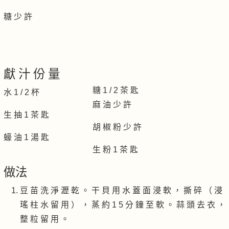
糖 少 許
獻 汁 份 量
糖 1 / 2 茶 匙
水 1 / 2 杯
麻 油 少 許
生 抽 1 茶 匙
胡 椒 粉 少 許
蠔 油 1 湯 匙
生 粉 1 茶 匙
做法
豆 苗 洗 淨 瀝 乾 。 干 貝 用 水 蓋 面 浸 軟 ， 撕 碎 （ 浸
瑤 柱 水 留 用 ） ， 蒸 約 1 5 分 鐘 至 軟 。 蒜 頭 去 衣 ，
整 粒 留 用 。