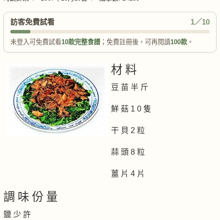
訪客免費試看
1／10
未登入可免費試看
10款完整食譜
；免費註冊後，可再閱讀
100款
。
材 料
豆 苗 半 斤
鮮 菇 1 0 隻
干 貝 2 粒
蒜 頭 8 粒
薑 片 4 片
調 味 份 量
鹽 少 許