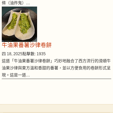
條（油炸鬼）…
牛油果番薯沙律卷餅
四 18, 2025
點擊數: 1935
這道「牛油果番薯沙律卷餅」巧妙地融合了西方流行的滑順牛
油果沙律與東方溫和香甜的番薯，並以方便食用的卷餅形式呈
現。這是一道…