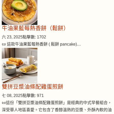
牛油果藍莓熱香餅（鬆餅）
六 23, 2025
點擊數: 1702
📜 這款牛油果藍莓熱香餅 ( 鬆餅 pancake)…
雙拼豆漿油條配雞蛋煎餅
七 08, 2025
點擊數: 971
📜這份「雙拼豆漿油條配雞蛋煎餅」是經典的中式早餐組合，
深受華人地區喜愛。它包含了香醇溫熱的豆漿、外酥內軟的油