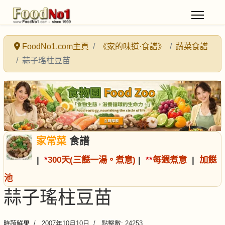
FoodNo1.com主頁
《家的味道·食譜》
蔬菜食譜
蒜子瑤柱豆苗
家常菜
食譜
|
*
300天(三餸一湯。煮意)
|
*
*
每週煮意
|
加餸
池
蒜子瑤柱豆苗
時蔬鮮果
2007年10月10日
點擊數: 24253