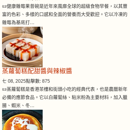
📜健康雜莓果昔碗是近年來風靡全球的超級食物早餐，以其豐
富的色彩、多樣的口感和全面的營養而大受歡迎。它以冷凍的
雜莓為基底打…
蒸蘿蔔糕配甜醬與辣椒醬
七 08, 2025
點擊數: 875
📜蒸蘿蔔糕是香港茶樓和街頭小吃的經典代表，也是農曆新年
必備的應節食品。它以白蘿蔔絲、粘米粉為主要材料，加入臘
腸、蝦米、冬…