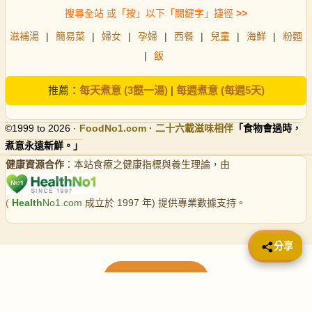
搜尋全站 或「按」以下「關鍵字」捷徑
>>
滋補湯
|
簡易菜
|
婦女
|
孕婦
|
西餐
|
兒童
|
海鮮
|
粉麵
|
飯
推薦：
每天煮意 (3餸一湯)
|
每週煮意 (每週5天)
©1999 to 2026 ·
FoodNo1
.com · 二十六載滋味相伴
「食物會過時，
煮意永遠新鮮。」
健康資源合作
：本站食療之健康指標與養生理論，由
(
Health
No1.com
成立於 1997 年) 提供專業數據支持。
📤 分享
分享
載入更多食譜