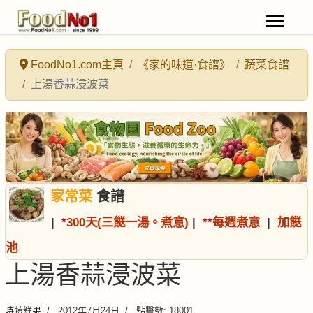
FoodNo1.com主頁
《家的味道·食譜》
蔬菜食譜
上湯香蒜浸波菜
家常菜
食譜
|
*
300天(三餸一湯。煮意)
|
*
*
每週煮意
|
加餸
池
上湯香蒜浸波菜
時蔬鮮果
2012年7月24日
點擊數: 18001