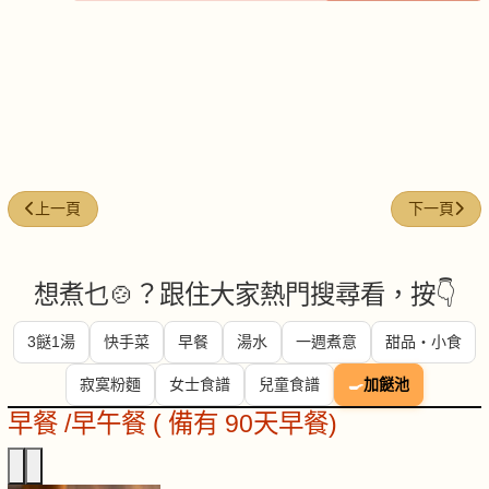
上一篇文章: 三菇扒小白菜
下一篇文章:
上一頁
下一頁
想煮乜🍲？跟住大家熱門搜尋看，按👇
3餸1湯
快手菜
早餐
湯水
一週煮意
甜品・小食
寂寞粉麵
女士食譜
兒童食譜
🍳
加餸池
早餐 /早午餐 ( 備有 90天早餐)