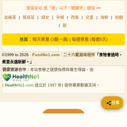
搜尋全站 或「按」以下「關鍵字」捷徑
>>
滋補湯
|
簡易菜
|
婦女
|
孕婦
|
西餐
|
兒童
|
海鮮
|
粉麵
|
飯
推薦：
每天煮意 (3餸一湯)
|
每週煮意 (每週5天)
©1999 to 2026 ·
FoodNo1
.com · 二十六載滋味相伴
「食物會過時，
煮意永遠新鮮。」
健康資源合作
：本站食療之健康指標與養生理論，由
(
Health
No1.com
成立於 1997 年) 提供專業數據支持。
📤 分享
分享
載入更多食譜