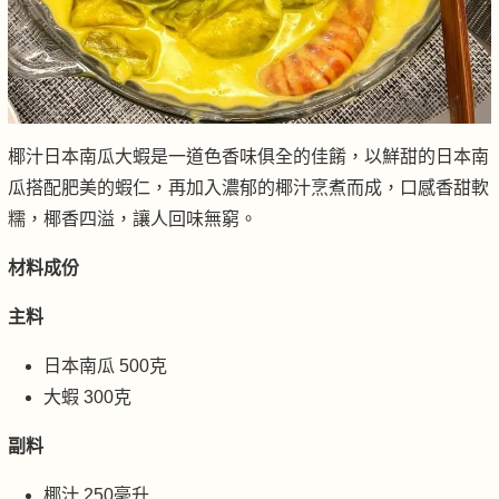
椰汁日本南瓜大蝦是一道色香味俱全的佳餚，以鮮甜的日本南
瓜搭配肥美的蝦仁，再加入濃郁的椰汁烹煮而成，口感香甜軟
糯，椰香四溢，讓人回味無窮。
材料成份
主料
日本南瓜 500克
大蝦 300克
副料
椰汁 250毫升