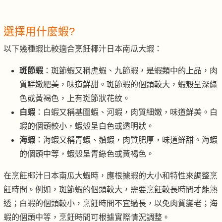
選擇用什麼蝦?
以下幾種蝦比較適合烹飪椰汁日本南瓜大蝦：
斑節蝦
：斑節蝦又稱虎蝦、九節蝦，是蝦類中的上品，肉
質鮮嫩肥美，味道鮮甜。斑節蝦的個頭較大，蝦殼呈深綠
色或黃褐色，上有斑節狀花紋。
白蝦
：白蝦又稱基圍蝦、河蝦，肉質細嫩，味道鮮美。白
蝦的個頭較小，蝦殼呈白色或透明狀。
海蝦
：海蝦又稱青蝦、鬚蝦，肉質肥厚，味道鮮甜。海蝦
的個頭中等，蝦殼呈青綠色或黃褐色。
在烹飪椰汁日本南瓜大蝦時，應根據蝦的大小和特性來調整烹
飪時間。例如，斑節蝦的個頭較大，需要烹飪較長時間才能熟
透；白蝦的個頭較小，烹飪時間不宜過長，以免肉質變老；海
蝦的個頭中等，烹飪時間可根據實際情況調整。