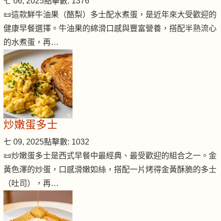
七 06, 2025
點擊數: 1376
📜這款鮮牛油果（酪梨）多士配水煮蛋，是近年來大受歡迎的
健康早餐選擇。牛油果的綿滑口感與豐富營養，搭配半熟流心
的水煮蛋，再…
炒嫩蛋多士
七 09, 2025
點擊數: 1032
📜炒嫩蛋多士是西式早餐中最經典、最受歡迎的組合之一。金
黃色澤的炒蛋，口感滑嫩如絲，搭配一片烤得金黃酥脆的多士
（吐司），再…