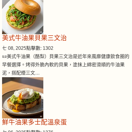
美式牛油果貝果三文治
七 08, 2025
點擊數: 1302
📜美式牛油果（酪梨）貝果三文治是近年來風靡健康飲食圈的
早餐選擇。烤得外脆內軟的貝果，塗抹上綿密滑順的牛油果
泥，搭配煙三文…
鮮牛油果多士配溫泉蛋