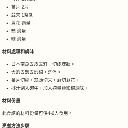
薑片 2片
蒜末 1茶匙
蔥花 適量
鹽 適量
糖 適量
材料處理和調味
日本南瓜去皮去籽，切成塊狀。
大蝦去殼去蝦線，洗淨。
薑片切絲，蒜頭切末，蔥切蔥花。
椰汁倒入碗中，加入適量鹽和糖調味。
材料份量
此食譜的材料份量可供4-6人食用。
烹煮方法步驟