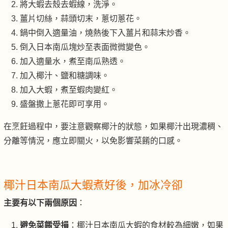
將大蝦去殼去蝦線，洗淨。
薑片切絲，蒜頭切末，蔥切蔥花。
鍋中倒入適量油，燒熱後下入薑片和蒜末炒香。
倒入日本南瓜塊炒至表面微微變色。
加入適量水，煮至南瓜熟透。
加入椰汁、鹽和糖調味。
加入大蝦，煮至蝦肉變紅。
盛盤撒上蔥花即可享用。
在烹飪過程中，要注意觀察椰汁的狀態，如果椰汁出現濃稠、
分離等情況，應立即關火，以免影響菜餚的口感。
椰汁日本南瓜大蝦煮好後，加冰冷卻
主要有以下兩個原因
：
避免菜餚受損
：椰汁日本南瓜大蝦的食材較為細嫩，如果