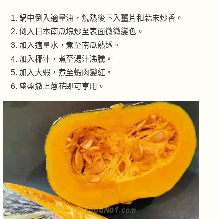
鍋中倒入適量油，燒熱後下入薑片和蒜末炒香。
倒入日本南瓜塊炒至表面微微變色。
加入適量水，煮至南瓜熟透。
加入椰汁，煮至湯汁沸騰。
加入大蝦，煮至蝦肉變紅。
盛盤撒上蔥花即可享用。