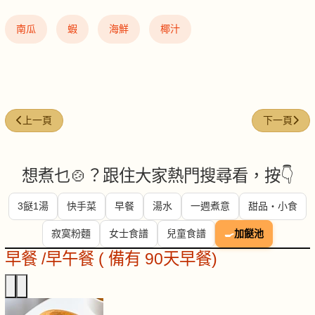
南瓜
蝦
海鮮
椰汁
上一篇文章: 荷葉龍蝦糯米飯
下一篇文章:
上一頁
下一頁
想煮乜🍲？跟住大家熱門搜尋看，按👇
3餸1湯
快手菜
早餐
湯水
一週煮意
甜品・小食
寂寞粉麵
女士食譜
兒童食譜
🍳
加餸池
早餐 /早午餐 ( 備有 90天早餐)