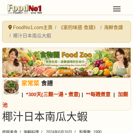
FoodNo1.com主頁
《家的味道·食譜》
海鮮食譜
椰汁日本南瓜大蝦
家常菜
食譜
|
*
300天(三餸一湯。煮意)
|
*
*
每週煮意
|
加餸
池
椰汁日本南瓜大蝦
遊搜美食
海鮮料理
2024年6月16日
點擊數: 1990