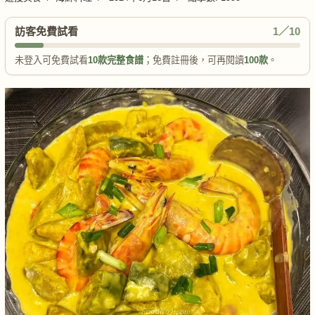
訪客免費試看
1／10
未登入可免費試看
10款完整食譜
；免費註冊後，可再閱讀
100款
。