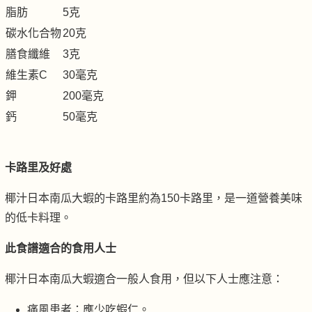
脂肪
5克
碳水化合物
20克
膳食纖維
3克
維生素C
30毫克
鉀
200毫克
鈣
50毫克
卡路里及好處
椰汁日本南瓜大蝦的卡路里約為150卡路里，是一道營養美味
的低卡料理。
此食譜適合的食用人士
椰汁日本南瓜大蝦適合一般人食用，但以下人士應注意：
痛風患者：應少吃蝦仁。