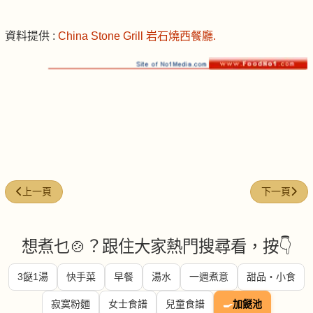
資料提供 :
China Stone Grill 岩石燒西餐廳.
上一篇文章: 拿破崙海鲜意粉
下一篇文章
上一頁
下一頁
想煮乜🍲？跟住大家熱門搜尋看，按👇
3餸1湯
快手菜
早餐
湯水
一週煮意
甜品・小食
寂寞粉麵
女士食譜
兒童食譜
🍳
加餸池