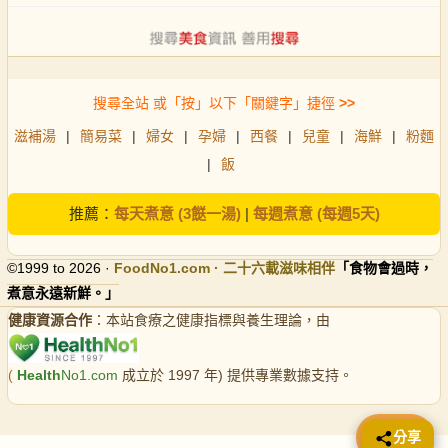
搜尋全站 或「按」以下「關鍵字」捷徑
>>
滋補湯
|
簡易菜
|
婦女
|
孕婦
|
西餐
|
兒童
|
海鮮
|
粉麵
|
飯
推薦：
每天煮意 (3餸一湯)
|
每週煮意 (每週5天)
©1999 to 2026 ·
FoodNo1
.com · 二十六載滋味相伴
「食物會過時，
煮意永遠新鮮。」
健康資源合作
：本站食療之健康指標與養生理論，由
(
Health
No1.com
成立於 1997 年) 提供專業數據支持。
📤 分享
分享