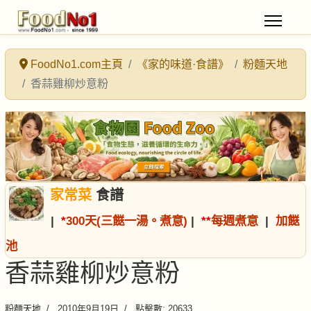
FoodNo1.com主頁
《家的味道·食譜》
粉麵天地
香蒜雞柳炒意粉
家常菜
食譜
|
*
300天(三餸一湯。煮意)
|
*
*
每週煮意
|
加餸
池
香蒜雞柳炒意粉
粉麵天地
2010年9月19日
點擊數: 20633