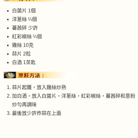
白菌片 1個
洋蔥絲 ¼個
蕃茜碎 少許
紅彩椒絲 ¼個
雞絲 10克
蒜片 2粒
白酒 1茶匙
蒜片起鑊，放入雞絲炒熟
加白酒，放入白菌片，洋蔥絲，紅彩椒絲，蕃茜碎和意粉
炒勻再調味
最後放少許炸蒜在上面