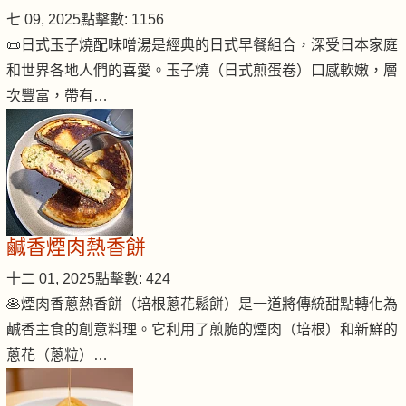
七 09, 2025
點擊數: 1156
📜日式玉子燒配味噌湯是經典的日式早餐組合，深受日本家庭
和世界各地人們的喜愛。玉子燒（日式煎蛋卷）口感軟嫩，層
次豐富，帶有…
鹹香煙肉熱香餅
十二 01, 2025
點擊數: 424
🥞煙肉香蔥熱香餅（培根蔥花鬆餅）是一道將傳統甜點轉化為
鹹香主食的創意料理。它利用了煎脆的煙肉（培根）和新鮮的
蔥花（蔥粒）…