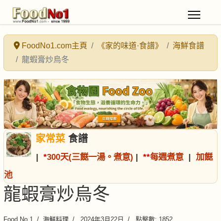
FoodNo1.com主頁
《家的味道·食譜》
海鮮食譜
龍蝦膏炒烏冬
家常菜
食譜
|
*
300天(三餸一湯。煮意)
|
*
*
每週煮意
|
加餸
池
龍蝦膏炒烏冬
Food No.1
海鮮料理
2024年3月22日
點擊數: 1852