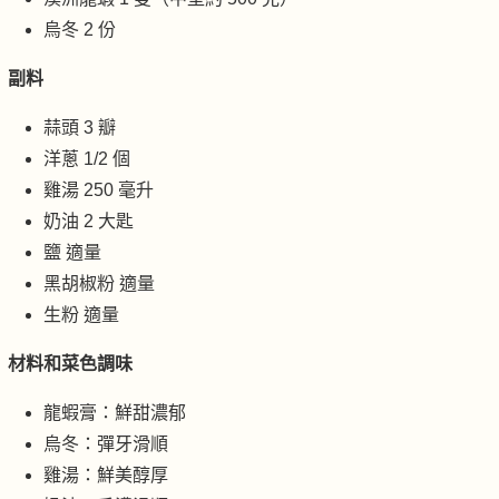
烏冬 2 份
副料
蒜頭 3 瓣
洋蔥 1/2 個
雞湯 250 毫升
奶油 2 大匙
鹽 適量
黑胡椒粉 適量
生粉 適量
材料和菜色調味
龍蝦膏：鮮甜濃郁
烏冬：彈牙滑順
雞湯：鮮美醇厚