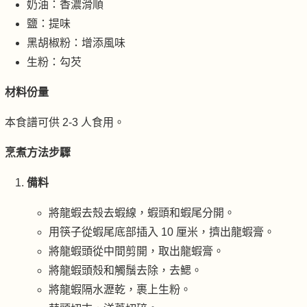
奶油：香濃滑順
鹽：提味
黑胡椒粉：增添風味
生粉：勾芡
材料份量
本食譜可供 2-3 人食用。
烹煮方法步驟
備料
將龍蝦去殼去蝦線，蝦頭和蝦尾分開。
用筷子從蝦尾底部插入 10 厘米，擠出龍蝦膏。
將龍蝦頭從中間剪開，取出龍蝦膏。
將龍蝦頭殼和觸鬚去除，去鰓。
將龍蝦隔水瀝乾，裹上生粉。