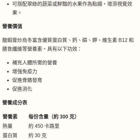
可搭配翠綠的蔬菜或鮮豔的水果作為點綴，增添視覺效
果。
營養價值
龍蝦膏炒烏冬富含優質蛋白質、鈣、磷、鉀、維生素 B12 和
膳食纖維等營養素，具有以下功效：
補充人體所需的營養
增強免疫力
促進骨骼發育
促進消化
營養成分表
營養素
每份含量（約 300 克）
熱量
約 450 卡路里
蛋白質
約 30 克