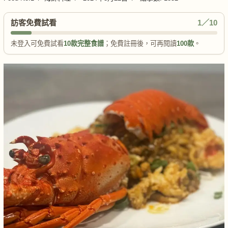
訪客免費試看
1／10
未登入可免費試看
10款完整食譜
；免費註冊後，可再閱讀
100款
。