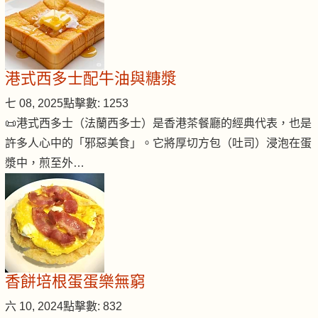
港式西多士配牛油與糖漿
七 08, 2025
點擊數: 1253
📜港式西多士（法蘭西多士）是香港茶餐廳的經典代表，也是
許多人心中的「邪惡美食」。它將厚切方包（吐司）浸泡在蛋
漿中，煎至外…
香餅培根蛋蛋樂無窮
六 10, 2024
點擊數: 832