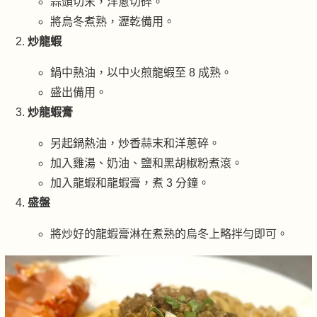
蒜頭切末，洋蔥切碎。
將烏冬煮熟，瀝乾備用。
炒龍蝦
鍋中熱油，以中火煎龍蝦至 8 成熟。
盛出備用。
炒龍蝦膏
另起鍋熱油，炒香蒜末和洋蔥碎。
加入雞湯、奶油、鹽和黑胡椒粉煮滾。
加入龍蝦和龍蝦膏，煮 3 分鐘。
盛盤
將炒好的龍蝦膏淋在煮熟的烏冬上略拌勻即可。