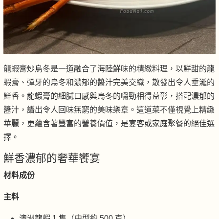
龍蝦膏炒烏冬是一道融合了海陸鮮味的精緻料理，以鮮甜的龍
蝦膏、彈牙的烏冬和濃郁的醬汁完美交織，散發出令人垂涎的
鮮香。龍蝦膏的細膩口感與烏冬的嚼勁相得益彰，搭配濃郁的
醬汁，譜出令人回味無窮的美味樂章。這道菜不僅視覺上精緻
華麗，更蘊含著豐富的營養價值，是宴客或家庭聚餐的絕佳選
擇。
鮮香濃郁的奢華饗宴
材料成份
主料
澳洲龍蝦 1 隻（中型約 500 克）