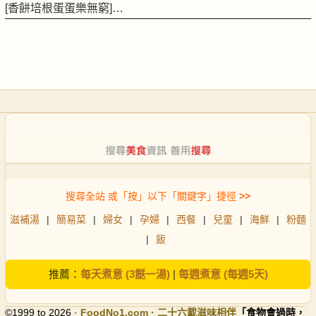
[香餅培根蛋蛋樂無窮]…
搜尋全站 或「按」以下「關鍵字」捷徑
>>
滋補湯
|
簡易菜
|
婦女
|
孕婦
|
西餐
|
兒童
|
海鮮
|
粉麵
|
飯
推薦：
每天煮意 (3餸一湯)
|
每週煮意 (每週5天)
©1999 to 2026 ·
FoodNo1
.com · 二十六載滋味相伴
「食物會過時，