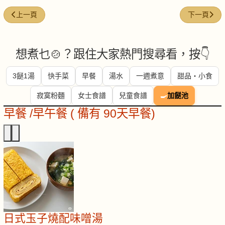
上一篇文章: 鹹蛋肉餅蒸鮮蟹
下一篇文章:
上一頁
下一頁
想煮乜🍲？跟住大家熱門搜尋看，按👇
3餸1湯
快手菜
早餐
湯水
一週煮意
甜品・小食
寂寞粉麵
女士食譜
兒童食譜
🍳
加餸池
早餐 /早午餐 ( 備有 90天早餐)
日式玉子燒配味噌湯