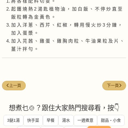
將 各 樣 配 料 切 妥 。
起 鑊 燒 熱 2 湯 匙 植 物 油 ， 加 白 飯 、 不 停 炒 直 至
飯 粒 轉 為 金 黃 色 。
加 入 洋 蔥 、 西 芹 、 紅 椒 ， 轉 用 慢 火 炒 3 分 鐘 ，
加 入 蛋 漿 。
加 入 芫 茜 、 雞 蛋 、 雞 胸 肉 粒 、 牛 油 果 粒 及 片 、
薑 汁 拌 勻 。
上一篇文章: 鰻魚飯
下一篇文章:
上一頁
下一頁
想煮乜🍲？跟住大家熱門搜尋看，按👇
3餸1湯
快手菜
早餐
湯水
一週煮意
甜品・小食