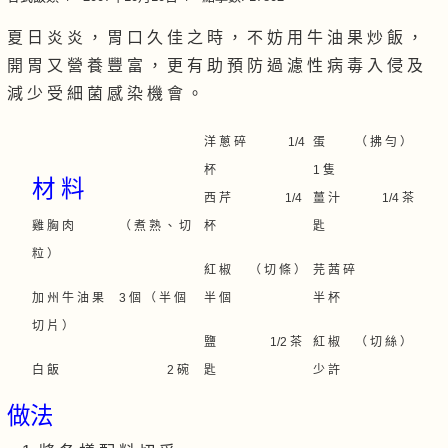
夏 日 炎 炎 ， 胃 口 久 佳 之 時 ， 不 妨 用 牛 油 果 炒 飯 ，
開 胃 又 營 養 豐 富 ， 更 有 助 預 防 過 濾 性 病 毒 入 侵 及
減 少 受 細 菌 感 染 機 會 。
洋 蔥 碎 1/4
蛋 （ 拂 勻 ）
杯
1 隻
材 料
西 芹 1/4
薑 汁 1/4 茶
雞 胸 肉 （ 煮 熟 、 切
杯
匙
粒 ）
紅 椒 （ 切 條 ）
芫 茜 碎
加 州 牛 油 果 3 個 （ 半 個
半 個
半 杯
切 片 ）
鹽 1/2 茶
紅 椒 （ 切 絲 ）
白 飯 2 碗
匙
少 許
做法