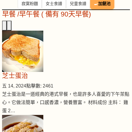
寂寞粉麵
女士食譜
兒童食譜
🍳
加餸池
早餐 /早午餐 ( 備有 90天早餐)
芝士蛋治
五 14, 2024
點擊數: 2461
芝士蛋治是一道經典的港式早餐，也是許多人喜愛的下午茶點
心。它做法簡單，口感香濃，營養豐富。 材料成份 主料： 雞
蛋 2…