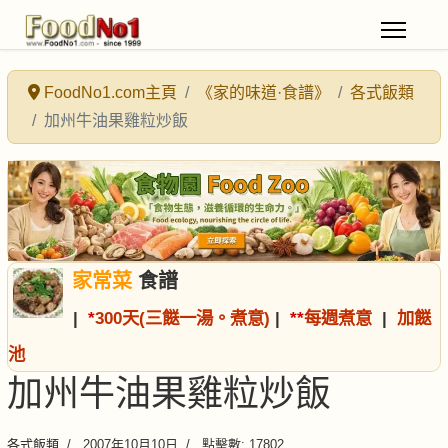
FoodNo1.com主頁
《家的味道·食譜》
各式飯類
加州牛油果雞粒炒飯
家常菜
食譜
|
*
300天(三餸一湯。煮意)
|
*
*
每週煮意
|
加餸
池
加州牛油果雞粒炒飯
各式飯類
2007年10月10日
點擊數: 17802