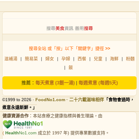
搜尋全站 或「按」以下「關鍵字」捷徑
>>
滋補湯
|
簡易菜
|
婦女
|
孕婦
|
西餐
|
兒童
|
海鮮
|
粉麵
|
飯
推薦：
每天煮意 (3餸一湯)
|
每週煮意 (每週5天)
©1999 to 2026 ·
FoodNo1
.com · 二十六載滋味相伴
「食物會過時，
煮意永遠新鮮。」
健康資源合作
：本站食療之健康指標與養生理論，由
(
Health
No1.com
成立於 1997 年) 提供專業數據支持。