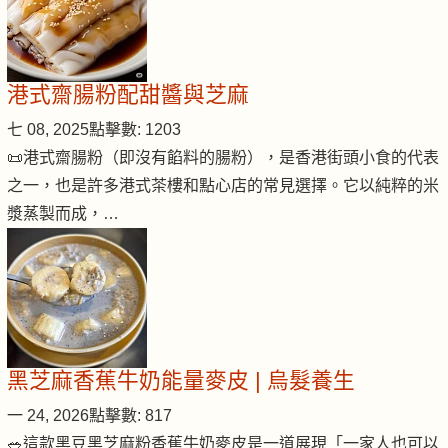
港式齋腸粉配甜醬與芝麻
七 08, 2025
點擊數: 1203
📜港式齋腸粉（即沒有餡料的腸粉），是香港街頭小食的代表
之一，也是許多港式茶樓和點心店的常見選擇。它以純粹的米
漿蒸製而成，…
黑芝麻香蕉牛奶能量麥皮 | 烏髮養生
一 24, 2026
點擊數: 817
🥗這款黑豆黑芝麻粉香蕉牛奶麥皮是一道展現「一家人也可以