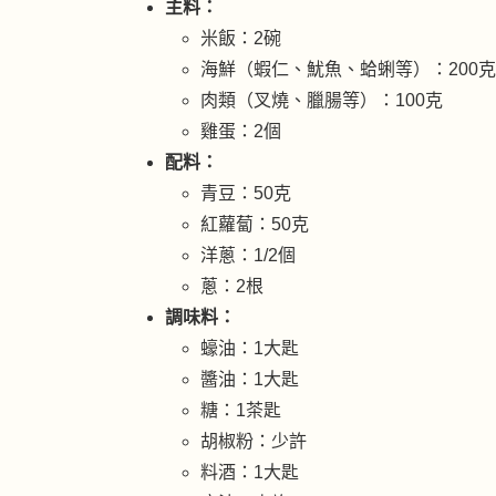
主料：
米飯：2碗
海鮮（蝦仁、魷魚、蛤蜊等）：200克
肉類（叉燒、臘腸等）：100克
雞蛋：2個
配料：
青豆：50克
紅蘿蔔：50克
洋蔥：1/2個
蔥：2根
調味料：
蠔油：1大匙
醬油：1大匙
糖：1茶匙
胡椒粉：少許
料酒：1大匙