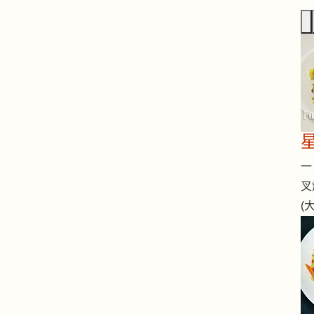
一 
叉
(