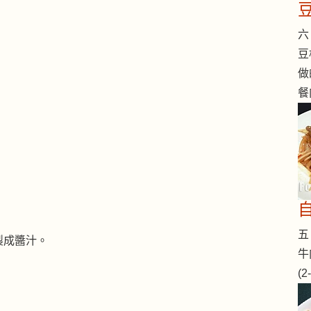
六 
豆
做
餐
五 
製成醬汁。
牛
(