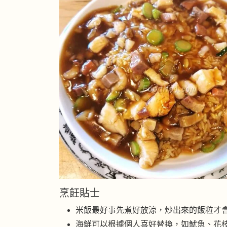
烹飪貼士
米飯最好事先煮好放涼，炒出來的飯粒才
海鮮可以根據個人喜好替換，如魷魚、花