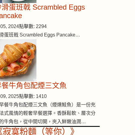
滑蛋班戟 Scrambled Eggs
ancake
05, 2024
點擊數: 2294
滑蛋班戟 Scrambled Eggs Pancake…
早餐牛角包配煙三文魚
09, 2025
點擊數: 1410
早餐牛角包配煙三文魚（煙燻鮭魚）是一份充
法式風情的輕奢早餐選擇。香酥鬆軟、層次分
的牛角包，從中間切開，夾入鮮嫩油潤…
《寂寞粉麵（等你）》