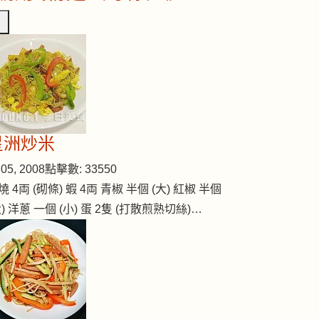
星洲炒米
05, 2008
點擊數: 33550
燒 4両 (砌條) 蝦 4両 青椒 半個 (大) 紅椒 半個
大) 洋蔥 一個 (小) 蛋 2隻 (打散煎熟切絲)…