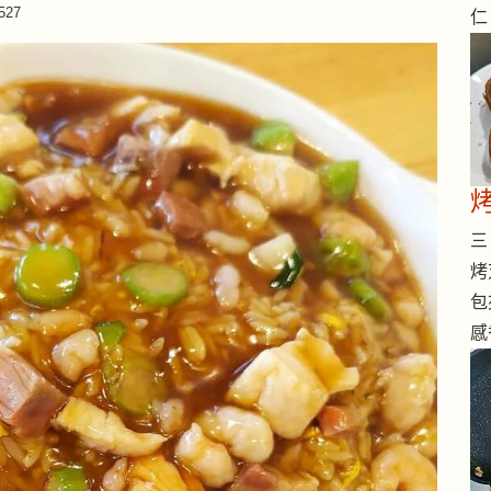
527
仁
烤
三 
烤
包
感