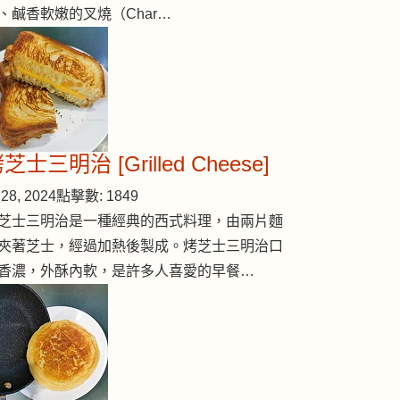
、鹹香軟嫩的叉燒（Char…
芝士三明治 [Grilled Cheese]
28, 2024
點擊數: 1849
芝士三明治是一種經典的西式料理，由兩片麵
夾著芝士，經過加熱後製成。烤芝士三明治口
香濃，外酥內軟，是許多人喜愛的早餐…