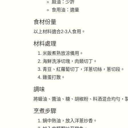
麻油：少許
食用油：適量
食材份量
以上材料適合2-3人食用。
材料處理
米飯煮熟放涼備用。
海鮮洗淨切塊，肉類切丁。
青豆、紅蘿蔔切丁，洋蔥切絲，蔥切段。
雞蛋打散。
調味
將蠔油、醬油、糖、胡椒粉、料酒混合均勻，
烹煮步驟
鍋中熱油，放入洋蔥炒香。