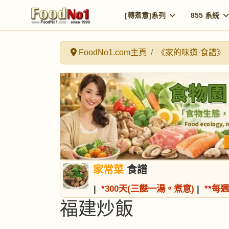
[轉煮意]系列
855 系統
FoodNo1.com主頁
《家的味道·食譜》
家常菜
食譜
|
*
300天(三餸一湯。煮意)
|
*
*
每週
福建炒飯