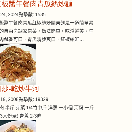
豆板醬午餐肉青瓜絲炒麵
24, 2024
點擊數: 1535
板醬午餐肉青瓜紅椒絲炒關東麵是一道簡單易
的自由烹調家常菜，做法簡單，味道鮮美。午
肉鹹香可口，青瓜清脆爽口，紅椒絲鮮…
自炒-乾炒牛河
19, 2008
點擊數: 19329
肉 半斤 芽菜 1/4竹中斤 洋蔥 一小個 河粉 一斤
2-3人份量) 青蔥 2-3條