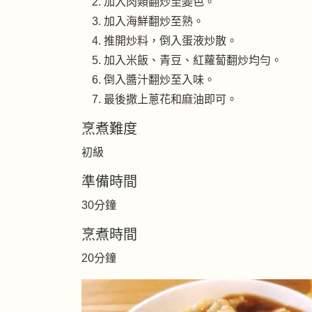
加入肉類翻炒至變色。
加入海鮮翻炒至熟。
推開炒料，倒入蛋液炒散。
加入米飯、青豆、紅蘿蔔翻炒均勻。
倒入醬汁翻炒至入味。
最後撒上蔥花和麻油即可。
烹煮難度
初級
準備時間
30分鐘
烹煮時間
20分鐘