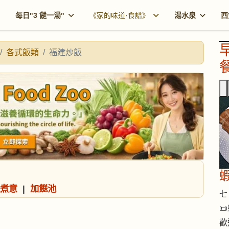
每日"3 餸一湯"
《家的味道·食譜》
湯水泉
西
各式飯類
福建炒飯
餐
煮意
|
加餸池
七 

歡