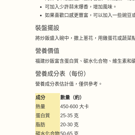
可加入少許蒜末爆香，增加風味。
如果喜歡口感更豐富，可以加入一些豌豆
裝盤擺設
將炒飯盛入碗中，撒上蔥花，用雞蛋花或蔬菜
營養價值
福建炒飯富含蛋白質、碳水化合物、維生素和
營養成分表（每份）
營養成分表估計值，僅供參考。
成分
數量（約）
熱量
450-600 大卡
蛋白質
25-35 克
脂肪
20-30 克
碳水化合物
50-65 克