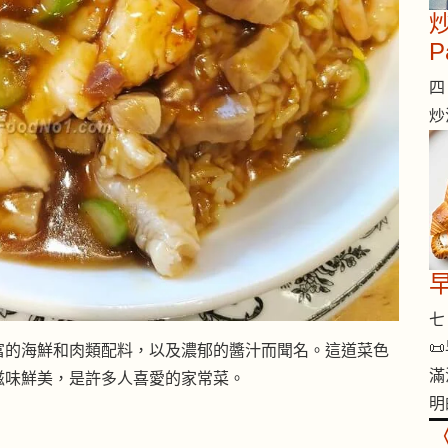
炒
P
四 
炒
七 

富的海鮮和肉類配料，以及濃郁的醬汁而聞名。這道菜色
滿
滋味鮮美，是許多人喜愛的家常菜。
明