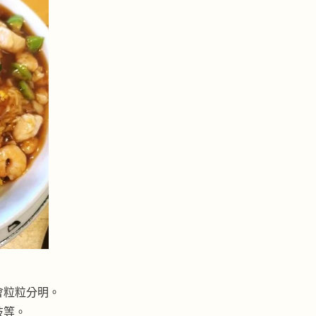
會粒粒分明。
枝等。