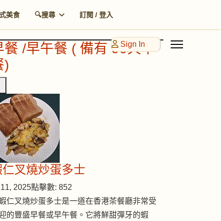
式美食
🔍搜尋
訂閱 / 登入
Sign In
早餐 /早午餐 ( 備有 90天早
)
蝦仁叉燒炒蛋多士
11, 2025
點擊數: 852
蝦仁叉燒炒蛋多士是一道在香港茶餐廳非常受
迎的豐盛早餐或早午餐。它將鮮甜彈牙的蝦