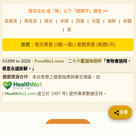
搜尋全站 或「按」以下「關鍵字」捷徑
>>
滋補湯
|
簡易菜
|
婦女
|
孕婦
|
西餐
|
兒童
|
海鮮
|
粉麵
|
飯
推薦：
每天煮意 (3餸一湯)
|
每週煮意 (每週5天)
©1999 to 2026 ·
FoodNo1
.com · 二十六載滋味相伴
「食物會過時，
煮意永遠新鮮。」
健康資源合作
：本站食療之健康指標與養生理論，由
(
Health
No1.com
成立於 1997 年) 提供專業數據支持。
📤 分享
分享
載入更多食譜