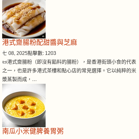
港式齋腸粉配甜醬與芝麻
七 08, 2025
點擊數: 1203
📜港式齋腸粉（即沒有餡料的腸粉），是香港街頭小食的代表
之一，也是許多港式茶樓和點心店的常見選擇。它以純粹的米
漿蒸製而成，…
南瓜小米健脾養胃粥