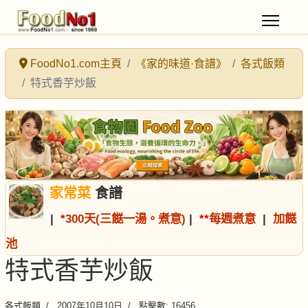
FoodNo1.com主頁
《家的味道·食譜》
各式飯類
特式香芋炒飯
家常菜
食譜
|
*
300天(三餸一湯。煮意)
|
*
*
每週煮意
|
加餸
池
特式香芋炒飯
各式飯類
2007年10月10日
點擊數: 16456