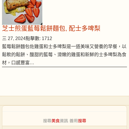
芝士煎蛋藍莓鬆餅麵包, 配士多啤梨
三 27, 2024
點擊數: 1712
藍莓鬆餅麵包佐雞蛋和士多啤梨是一道美味又營養的早餐，以
鬆軟的鬆餅、酸甜的藍莓、滑嫩的雞蛋和新鮮的士多啤梨為食
材，口感豐富…