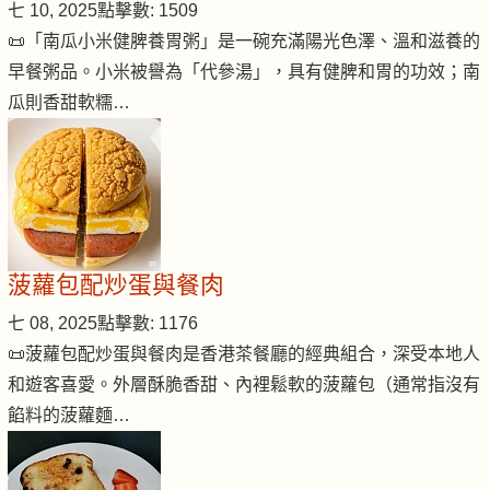
七 10, 2025
點擊數: 1509
📜「南瓜小米健脾養胃粥」是一碗充滿陽光色澤、溫和滋養的
早餐粥品。小米被譽為「代參湯」，具有健脾和胃的功效；南
瓜則香甜軟糯…
菠蘿包配炒蛋與餐肉
七 08, 2025
點擊數: 1176
📜菠蘿包配炒蛋與餐肉是香港茶餐廳的經典組合，深受本地人
和遊客喜愛。外層酥脆香甜、內裡鬆軟的菠蘿包（通常指沒有
餡料的菠蘿麵…