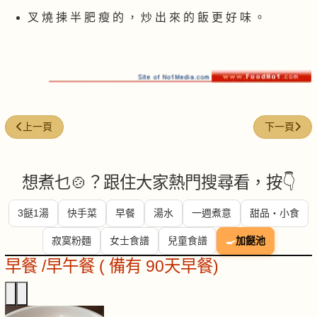
叉 燒 揀 半 肥 瘦 的 ， 炒 出 來 的 飯 更 好 味 。
上一篇文章: 菠蘿腸仔炒飯
下一篇文章:
上一頁
下一頁
想煮乜🍲？跟住大家熱門搜尋看，按👇
3餸1湯
快手菜
早餐
湯水
一週煮意
甜品・小食
寂寞粉麵
女士食譜
兒童食譜
🍳
加餸池
早餐 /早午餐 ( 備有 90天早餐)