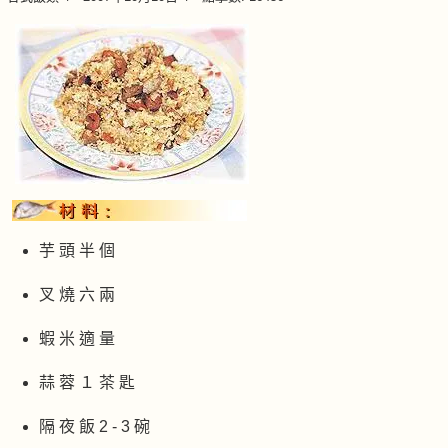
芋 頭 半 個
叉 燒 六 兩
蝦 米 適 量
蒜 蓉 １ 茶 匙
隔 夜 飯 2 - 3 碗