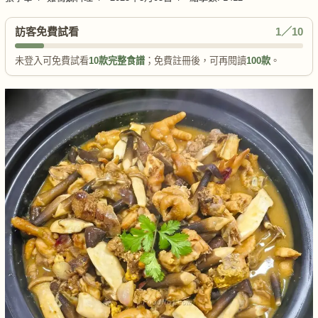
訪客免費試看
1／10
未登入可免費試看
10款完整食譜
；免費註冊後，可再閱讀
100款
。