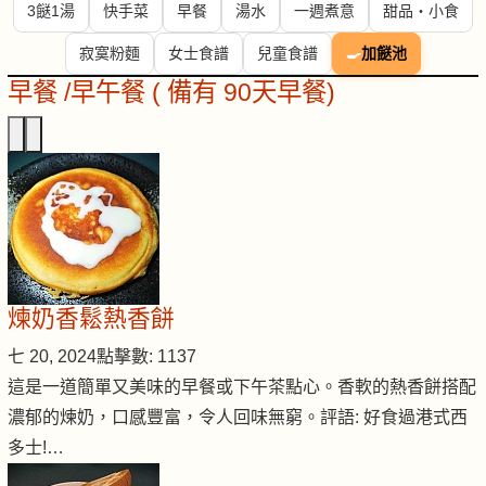
3餸1湯
快手菜
早餐
湯水
一週煮意
甜品・小食
寂寞粉麵
女士食譜
兒童食譜
🍳
加餸池
早餐 /早午餐 ( 備有 90天早餐)
煉奶香鬆熱香餅
七 20, 2024
點擊數: 1137
這是一道簡單又美味的早餐或下午茶點心。香軟的熱香餅搭配
濃郁的煉奶，口感豐富，令人回味無窮。評語: 好食過港式西
多士!…