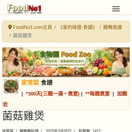
FoodNo1.com主頁
《家的味道·食譜》
雞鴨食譜
菌菇雞煲
家常菜
食譜
|
*
300天(三餸一湯。煮意)
|
*
*
每週煮意
|
加餸
池
菌菇雞煲
張學華
雞鴨鵝料理
2025年3月05日
點擊數: 1412