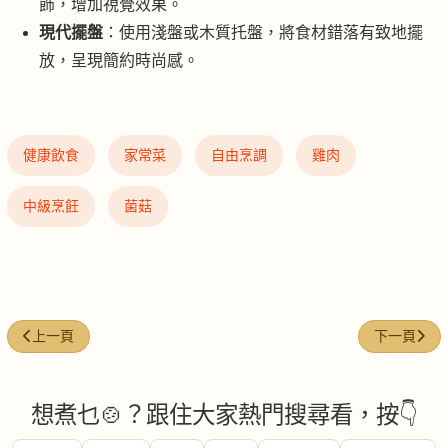
飾，增加視覺效果。
現代擺盤
：使用淺盤或木質托盤，將食材錯落有致地擺
放，呈現簡約時尚感。
健康飲食
家常菜
自由烹調
雞肉
中級烹飪
菌菇
上一篇文章: 慢煎誘人雞翼
下一篇文章:
上一頁
下一頁
想煮乜🍲？跟住大家熱門搜尋看，按👇