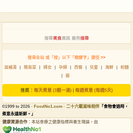
搜尋全站 或「按」以下「關鍵字」捷徑
>>
滋補湯
|
簡易菜
|
婦女
|
孕婦
|
西餐
|
兒童
|
海鮮
|
粉麵
|
飯
推薦：
每天煮意 (3餸一湯)
|
每週煮意 (每週5天)
©1999 to 2026 ·
FoodNo1
.com · 二十六載滋味相伴
「食物會過時，
煮意永遠新鮮。」
健康資源合作
：本站食療之健康指標與養生理論，由