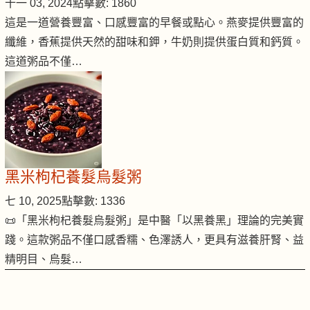
十一 03, 2024
點擊數: 1860
這是一道營養豐富、口感豐富的早餐或點心。燕麥提供豐富的
纖維，香蕉提供天然的甜味和鉀，牛奶則提供蛋白質和鈣質。
這道粥品不僅…
黑米枸杞養髮烏髮粥
七 10, 2025
點擊數: 1336
📜「黑米枸杞養髮烏髮粥」是中醫「以黑養黑」理論的完美實
踐。這款粥品不僅口感香糯、色澤誘人，更具有滋養肝腎、益
精明目、烏髮…