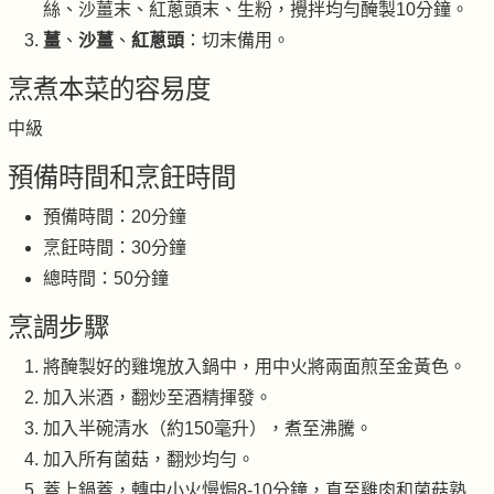
絲、沙薑末、紅蔥頭末、生粉，攪拌均勻醃製10分鐘。
薑
、
沙薑
、
紅蔥頭
：切末備用。
烹煮本菜的容易度
中級
預備時間和烹飪時間
預備時間：20分鐘
烹飪時間：30分鐘
總時間：50分鐘
烹調步驟
將醃製好的雞塊放入鍋中，用中火將兩面煎至金黃色。
加入米酒，翻炒至酒精揮發。
加入半碗清水（約150毫升），煮至沸騰。
加入所有菌菇，翻炒均勻。
蓋上鍋蓋，轉中小火慢焗8-10分鐘，直至雞肉和菌菇熟