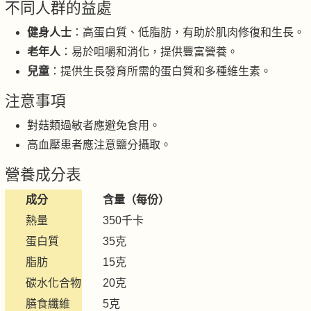
不同人群的益處
健身人士
：高蛋白質、低脂肪，有助於肌肉修復和生長。
老年人
：易於咀嚼和消化，提供豐富營養。
兒童
：提供生長發育所需的蛋白質和多種維生素。
注意事項
對菇類過敏者應避免食用。
高血壓患者應注意鹽分攝取。
營養成分表
成分
含量（每份）
熱量
350千卡
蛋白質
35克
脂肪
15克
碳水化合物
20克
膳食纖維
5克