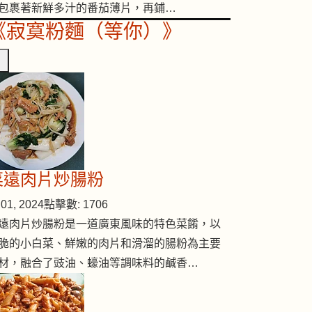
包裹著新鮮多汁的番茄薄片，再鋪…
《寂寞粉麵（等你）》
菜遠肉片炒腸粉
01, 2024
點擊數: 1706
遠肉片炒腸粉是一道廣東風味的特色菜餚，以
脆的小白菜、鮮嫩的肉片和滑溜的腸粉為主要
材，融合了豉油、蠔油等調味料的鹹香…