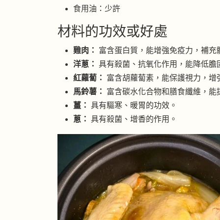
食用油：少許
材料的功效或好處
雞肉：
富含蛋白質，能增強免疫力，補充
洋蔥：
具有殺菌、抗氧化作用，能降低膽
紅蘿蔔：
富含胡蘿蔔素，能保護視力，增
馬鈴薯：
富含碳水化合物和膳食纖維，能
薑：
具有驅寒、暖胃的功效。
蔥：
具有殺菌、增香的作用。