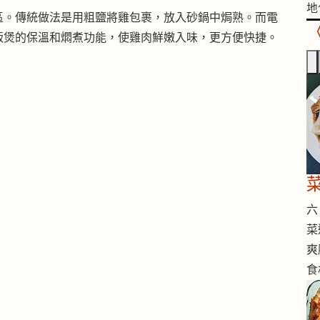
地
區。傳統做法是用粗鹽將雞包裹，放入砂鍋中焗熟。而電
飯煲的保溫和燜煮功能，使雞肉鮮嫩入味，更方便快捷。
六 
菜
爽
食