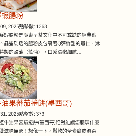
鮮蝦腸粉
09, 2025
點擊數: 1363
鮮蝦腸粉是廣東早茶文化中不可或缺的經典點
。晶瑩剔透的腸粉皮包裹著Q彈鮮甜的蝦仁，淋
特製的豉油（醬油），口感滑嫩細膩…
牛油果蕃茄捲餅(墨西哥)
31, 2025
點擊數: 373
道牛油果蕃茄捲餅(墨西哥)絕對能讓您體驗什麼
做滋味無窮！想像一下，鬆軟的全麥餅皮溫柔