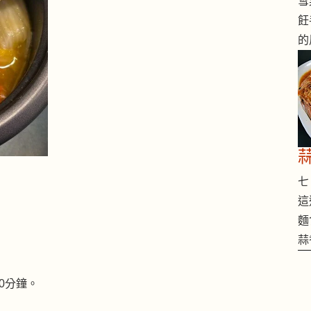
雪
飪
的
七 
這
麵
蒜
0分鐘。