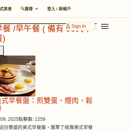
式美食
🔍搜尋
登入 / 新帳戶
Sign In
早餐 /早午餐 ( 備有 90天早
)
美式早餐盤：煎雙蛋、煙肉、鬆
餅
09, 2025
點擊數: 1259
這份豐盛的美式早餐盤，匯聚了經典美式早餐