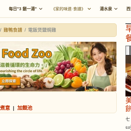
每日"3 餸一湯"
《家的味道·食譜》
湯水泉
西
雞鴨食譜
電飯煲鹽焗雞
餐
煮意
|
加餸池
七 
