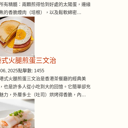
所有精髓：兩顆煎得恰到好處的太陽蛋，邊緣
焦的香脆煙肉（培根），以及鬆軟綿密…
港式火腿煎蛋三文治
06, 2025
點擊數: 1455
港式火腿煎蛋三文治是香港茶餐廳的經典美
，也是許多人從小吃到大的回憶。它簡單卻充
魅力，外層多士（吐司）烘烤得香脆，內…