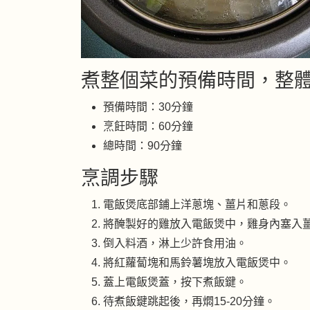
煮整個菜的預備時間，整
預備時間：30分鐘
烹飪時間：60分鐘
總時間：90分鐘
烹調步驟
電飯煲底部鋪上洋蔥塊、薑片和蔥段。
將醃製好的雞放入電飯煲中，雞身內塞入
倒入料酒，淋上少許食用油。
將紅蘿蔔塊和馬鈴薯塊放入電飯煲中。
蓋上電飯煲蓋，按下煮飯鍵。
待煮飯鍵跳起後，再燜15-20分鐘。