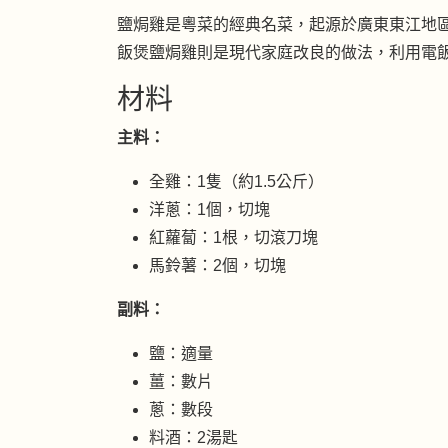
鹽焗雞是粵菜的經典名菜，起源於廣東東江地
飯煲鹽焗雞則是現代家庭改良的做法，利用電
材料
主料：
全雞：1隻（約1.5公斤）
洋蔥：1個，切塊
紅蘿蔔：1根，切滾刀塊
馬鈴薯：2個，切塊
副料：
鹽：適量
薑：數片
蔥：數段
料酒：2湯匙