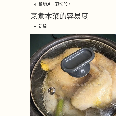
薑切片，蔥切段。
烹煮本菜的容易度
初級