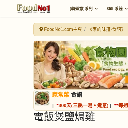
[轉煮意]系列
855 系統
FoodNo1.com主頁
《家的味道·食譜》
家常菜
食譜
|
*
300天(三餸一湯。煮意)
|
*
*
每週
電飯煲鹽焗雞