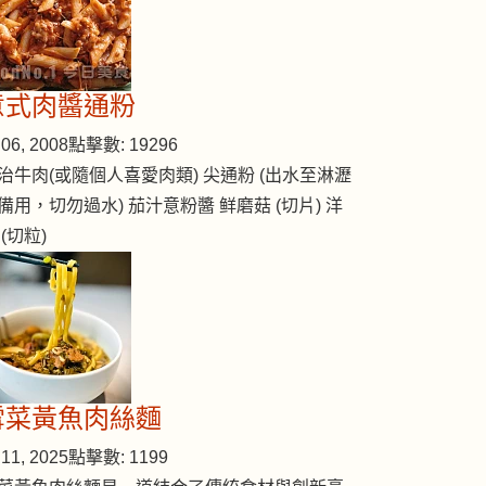
意式肉醬通粉
06, 2008
點擊數: 19296
治牛肉(或隨個人喜愛肉類) 尖通粉 (出水至淋瀝
備用，切勿過水) 茄汁意粉醬 鲜磨菇 (切片) 洋
 (切粒)
雪菜黃魚肉絲麵
11, 2025
點擊數: 1199