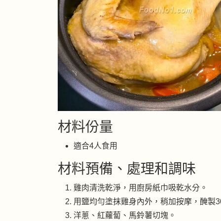
材料份量
適合4人食用
材料預備、處理和調味
雞肉清洗乾淨，用廚房紙巾吸乾水分。
用鹽均勻塗抹雞身內外，稍加按摩，醃製3
洋蔥、紅蘿蔔、馬鈴薯切塊。