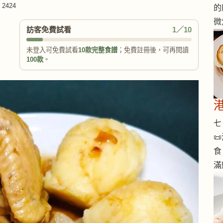
2424
的
微
訪客免費試看
1／10
未登入可免費試看
10款完整食譜
；免費註冊後，可再閱讀
100款
。
七 

食
滿