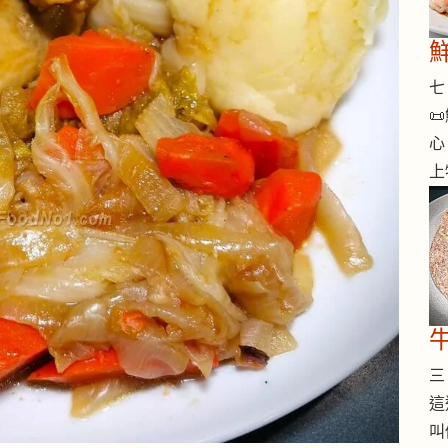
七 

心
上
三 
這
叫