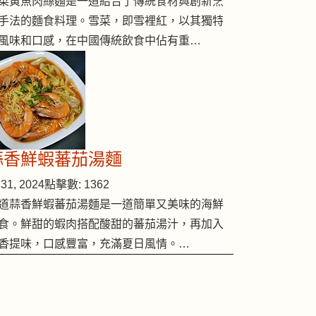
菜黃魚肉絲麵是一道結合了傳統食材與創新烹
手法的麵食料理。雪菜，即雪裡紅，以其獨特
風味和口感，在中國傳統飲食中佔有重…
蒜香鮮蝦蕃茄湯麵
31, 2024
點擊數: 1362
道蒜香鮮蝦蕃茄湯麵是一道簡單又美味的海鮮
食。鮮甜的蝦肉搭配酸甜的蕃茄湯汁，再加入
香提味，口感豐富，充滿夏日風情。…