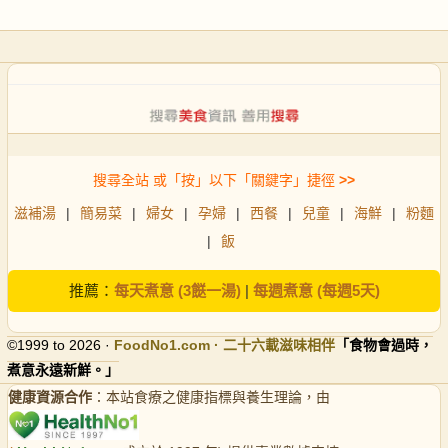
搜尋全站 或「按」以下「關鍵字」捷徑
>>
滋補湯
|
簡易菜
|
婦女
|
孕婦
|
西餐
|
兒童
|
海鮮
|
粉麵
|
飯
推薦：
每天煮意 (3餸一湯)
|
每週煮意 (每週5天)
©1999 to 2026 ·
FoodNo1
.com · 二十六載滋味相伴
「食物會過時，
煮意永遠新鮮。」
健康資源合作
：本站食療之健康指標與養生理論，由