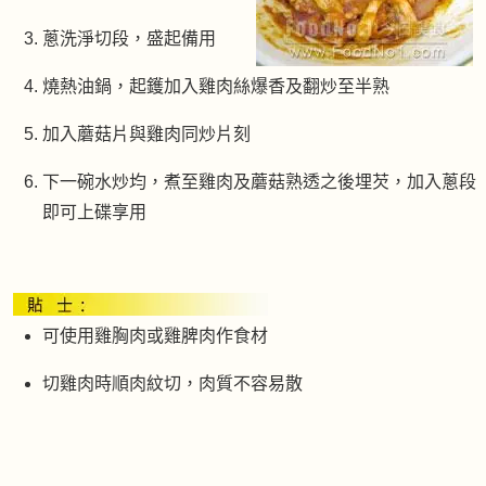
蔥洗淨切段，盛起備用
燒熱油鍋，起鑊加入雞肉絲爆香及翻炒至半熟
加入蘑菇片與雞肉同炒片刻
下一碗水炒均，煮至雞肉及蘑菇熟透之後埋芡，加入蔥段
即可上碟享用
可使用雞胸肉或雞脾肉作食材
切雞肉時順肉紋切，肉質不容易散