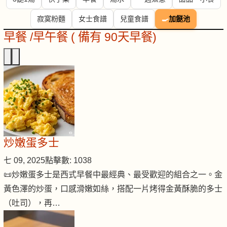
寂寞粉麵
女士食譜
兒童食譜
🍳
加餸池
早餐 /早午餐 ( 備有 90天早餐)
炒嫩蛋多士
七 09, 2025
點擊數: 1038
📜炒嫩蛋多士是西式早餐中最經典、最受歡迎的組合之一。金
黃色澤的炒蛋，口感滑嫩如絲，搭配一片烤得金黃酥脆的多士
（吐司），再…