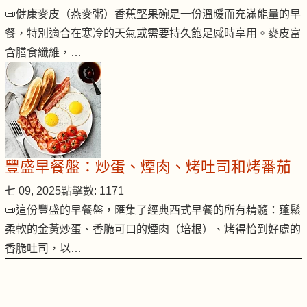
📜健康麥皮（燕麥粥）香蕉堅果碗是一份溫暖而充滿能量的早
餐，特別適合在寒冷的天氣或需要持久飽足感時享用。麥皮富
含膳食纖維，…
豐盛早餐盤：炒蛋、煙肉、烤吐司和烤番茄
七 09, 2025
點擊數: 1171
📜這份豐盛的早餐盤，匯集了經典西式早餐的所有精髓：蓬鬆
柔軟的金黃炒蛋、香脆可口的煙肉（培根）、烤得恰到好處的
香脆吐司，以…