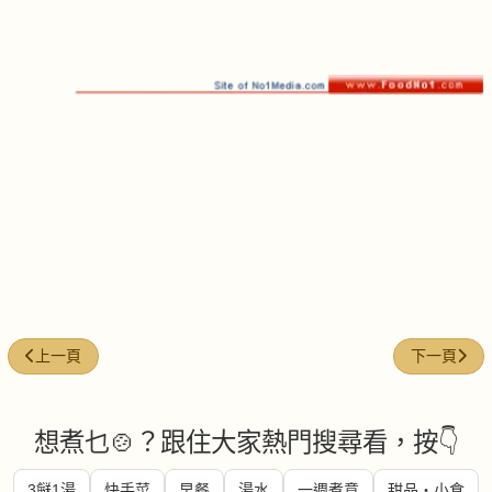
上一篇文章: 雙椒炒雞絲
下一篇文章:
上一頁
下一頁
想煮乜🍲？跟住大家熱門搜尋看，按👇
3餸1湯
快手菜
早餐
湯水
一週煮意
甜品・小食