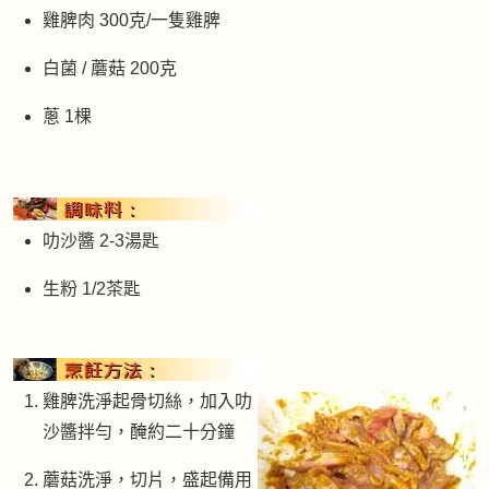
雞脾肉 300克/一隻雞脾
白菌 / 蘑菇 200克
蔥 1棵
叻沙醬 2-3湯匙
生粉 1/2茶匙
雞脾洗淨起骨切絲，加入叻
沙醬拌勻，醃約二十分鐘
蘑菇洗淨，切片，盛起備用