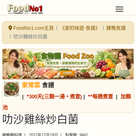
FoodNo1.com主頁
《家的味道·食譜》
雞鴨食譜
叻沙雞絲炒白菌
家常菜
食譜
|
*
300天(三餸一湯。煮意)
|
*
*
每週煮意
|
加餸
池
叻沙雞絲炒白菌
雞鴨鵝料理
2012年12月19日
點擊數: 9441