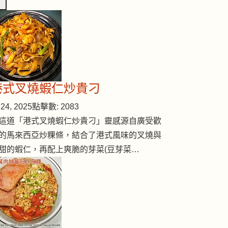
港式叉燒蝦仁炒貴刁
24, 2025
點擊數: 2083
這道「港式叉燒蝦仁炒貴刁」靈感源自廣受歡
的馬來西亞炒粿條，結合了港式風味的叉燒與
甜的蝦仁，再配上爽脆的芽菜(豆芽菜…