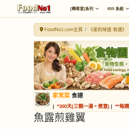
[轉煮意]系列
855 系統
FoodNo1.com主頁
《家的味道·食譜》
家常菜
食譜
|
*
300天(三餸一湯。煮意)
|
*
*
每週
魚露煎雞翼