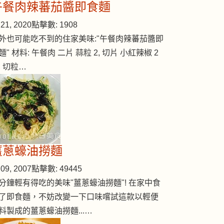
午餐肉辣蕃茄醬即食麵
雞
21, 2020
點擊數: 1908
外也可能吃不到的住家美味:"午餐肉辣蕃茄醬即
麵" 材料: 午餐肉 二片 蒜粒 2, 切片 小紅辣椒 2
, 切粒…
薑蔥蠔油撈麵
09, 2007
點擊數: 49445
分鐘輕有得吃的美味"薑蔥蠔油撈麵"! 在家中食
了即食麵，不妨改變一下口味嚐試這款以輕便
料製成的薑蔥蠔油撈麵...…