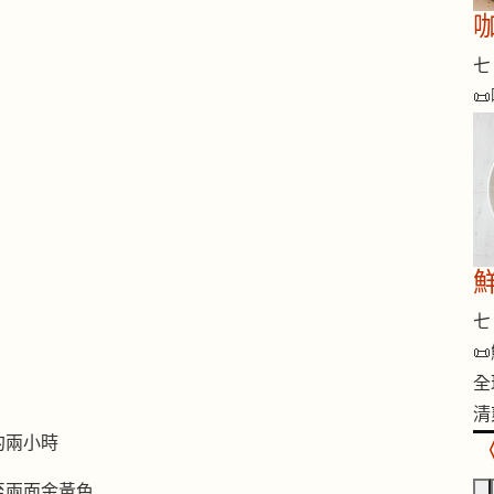
咖
七 

七 

全
清
約兩小時
至兩面金黃色