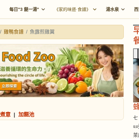
每日"3 餸一湯"
《家的味道·食譜》
湯水泉
西
雞鴨食譜
魚露煎雞翼
餐
煮意
|
加餸池
七 

茶