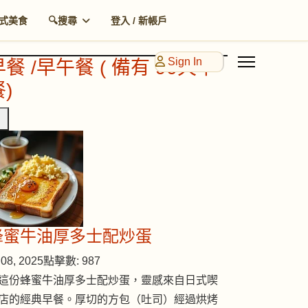
式美食
🔍搜尋
登入 / 新帳戶
Sign In
早餐 /早午餐 ( 備有 90天早
)
蜂蜜牛油厚多士配炒蛋
08, 2025
點擊數: 987
這份蜂蜜牛油厚多士配炒蛋，靈感來自日式喫
店的經典早餐。厚切的方包（吐司）經過烘烤