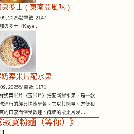
央多士 ( 東南亞風味 )
09, 2025
點擊數: 2147
咖央多士（Kaya…
鮮奶粟米片配水果
09, 2025
點擊數: 1171
鮮奶粟米片（玉米片）搭配新鮮水果，是一款
球通行的經典快速早餐。它以其簡單、方便和
爽的口感而深受歡迎。酥脆的粟米片浸…
《寂寞粉麵（等你）》