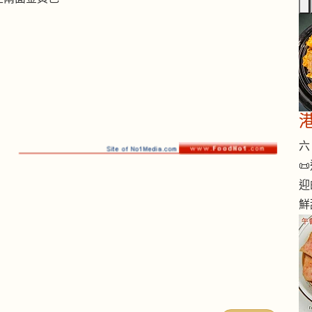
六 

迎
鮮