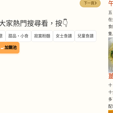
下一篇文章: 啫啫
下一頁
五 
在
大家熱門搜尋看，按👇
食
隻
意
甜品・小食
寂寞粉麵
女士食譜
兒童食譜
🍳
加餸池
十 
十
多
配