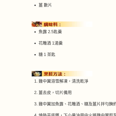
薑 數片
魚露 2.5匙羹
花雕酒 1湯羹
糖 1 茶匙
雞中翼溶雪解凍，清洗乾淨
薑去皮，切片備用
雞中翼加魚露、花雕酒、糖及薑片拌勻醃
燒熱平底鑊，下小量油用中火將雞中翼煎