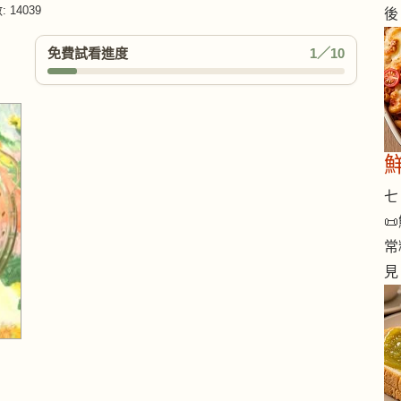
 14039
後
免費試看進度
1／10
七 

常
見