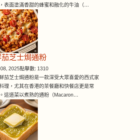
，表面塗滿香甜的蜂蜜和融化的牛油（…
鮮茄芝士焗通粉
08, 2025
點擊數: 1310
鮮茄芝士焗通粉是一款深受大眾喜愛的西式家
料理，尤其在香港的茶餐廳和快餐店更是常
。這道菜以煮熟的通粉（Macaron…