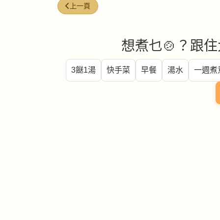
上一篇文章: 蒸鹹雞
上一頁
想煮乜🍲？跟住
3餸1湯
快手菜
早餐
湯水
一週煮