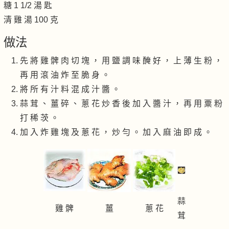
糖 1 1/2 湯 匙
清 雞 湯 100 克
做法
先 將 雞 髀 肉 切 塊 ， 用 鹽 調 味 醃 好 ， 上 薄 生 粉 ，
再 用 滾 油 炸 至 脆 身 。
將 所 有 汁 料 混 成 汁 醬 。
蒜 茸 、 薑 碎 、 蔥 花 炒 香 後 加 入 醬 汁 ， 再 用 粟 粉
打 稀 茨 。
加 入 炸 雞 塊 及 蔥 花 ， 炒 勻 。 加 入 麻 油 即 成 。
蒜
雞 髀
薑
蔥 花
茸