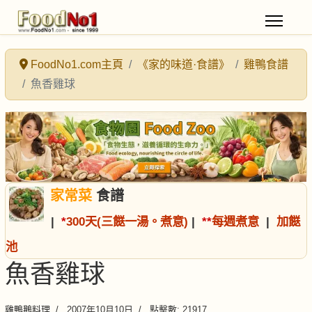
FoodNo1.com主頁
《家的味道·食譜》
雞鴨食譜
魚香雞球
家常菜
食譜
|
*
300天(三餸一湯。煮意)
|
*
*
每週煮意
|
加餸
池
魚香雞球
雞鴨鵝料理
2007年10月10日
點擊數: 21917