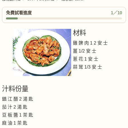
免費試看進度
1／10
材料
雞 髀 肉 1 2 安 士
薑 1/2 安 士
蔥 花 1 安 士
蒜 茸 1/3 安 士
汁料份量
鎮 江 醋 2 湯 匙
茄 汁 2 湯 匙
豆 板 醬 1 茶 匙
麻 油 1 茶 匙