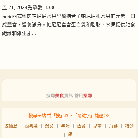
五 21, 2024
點擊數: 1386
這道西式雞肉帕尼尼水果早餐結合了帕尼尼和水果的元素，口
感豐富，營養滿分。帕尼尼富含蛋白質和脂肪，水果提供膳食
纖維和維生素…
搜尋全站 或「按」以下「關鍵字」捷徑
>>
滋補湯
|
簡易菜
|
婦女
|
孕婦
|
西餐
|
兒童
|
海鮮
|
粉麵
|
飯