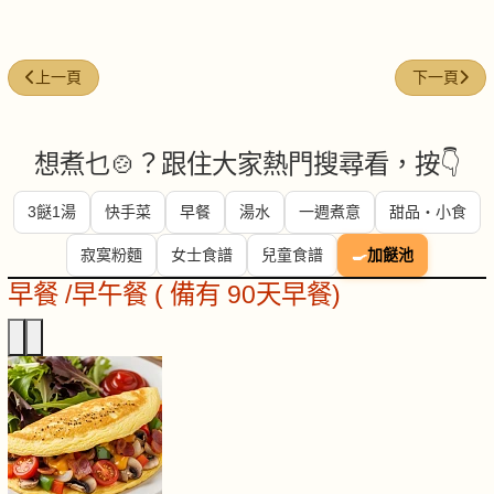
上一篇文章: 香草炸雞
下一篇文章:
上一頁
下一頁
想煮乜🍲？跟住大家熱門搜尋看，按👇
3餸1湯
快手菜
早餐
湯水
一週煮意
甜品・小食
寂寞粉麵
女士食譜
兒童食譜
🍳
加餸池
早餐 /早午餐 ( 備有 90天早餐)