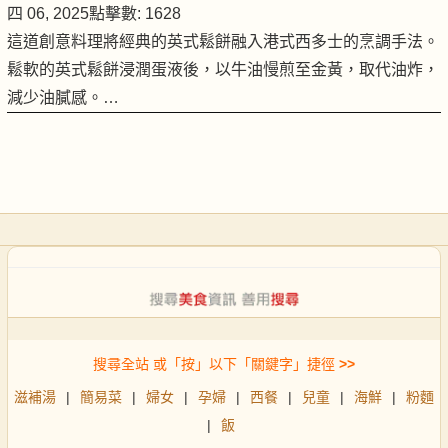
四 06, 2025
點擊數: 1628
這道創意料理將經典的英式鬆餅融入港式西多士的烹調手法。
鬆軟的英式鬆餅浸潤蛋液後，以牛油慢煎至金黃，取代油炸，
減少油膩感。…
搜尋全站 或「按」以下「關鍵字」捷徑
>>
滋補湯
|
簡易菜
|
婦女
|
孕婦
|
西餐
|
兒童
|
海鮮
|
粉麵
|
飯