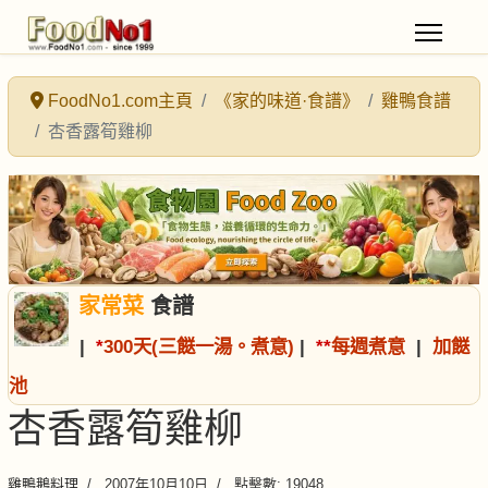
FoodNo1.com主頁
《家的味道·食譜》
雞鴨食譜
杏香露筍雞柳
家常菜
食譜
|
*
300天(三餸一湯。煮意)
|
*
*
每週煮意
|
加餸
池
杏香露筍雞柳
雞鴨鵝料理
2007年10月10日
點擊數: 19048