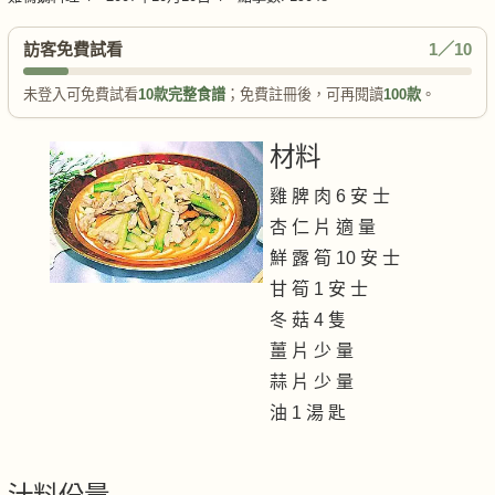
訪客免費試看
1／10
未登入可免費試看
10款完整食譜
；免費註冊後，可再閱讀
100款
。
材料
雞 脾 肉 6 安 士
杏 仁 片 適 量
鮮 露 筍 10 安 士
甘 筍 1 安 士
冬 菇 4 隻
薑 片 少 量
蒜 片 少 量
油 1 湯 匙