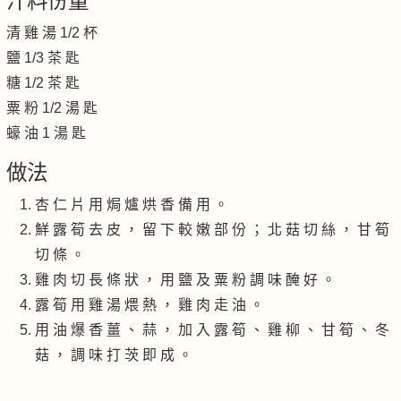
汁料份量
清 雞 湯 1/2 杯
鹽 1/3 茶 匙
糖 1/2 茶 匙
粟 粉 1/2 湯 匙
蠔 油 1 湯 匙
做法
杏 仁 片 用 焗 爐 烘 香 備 用 。
鮮 露 筍 去 皮 ， 留 下 較 嫩 部 份 ； 北 菇 切 絲 ， 甘 筍
切 條 。
雞 肉 切 長 條 狀 ， 用 鹽 及 粟 粉 調 味 醃 好 。
露 筍 用 雞 湯 煨 熱 ， 雞 肉 走 油 。
用 油 爆 香 薑 、 蒜 ， 加 入 露 筍 、 雞 柳 、 甘 筍 、 冬
菇 ， 調 味 打 茨 即 成 。