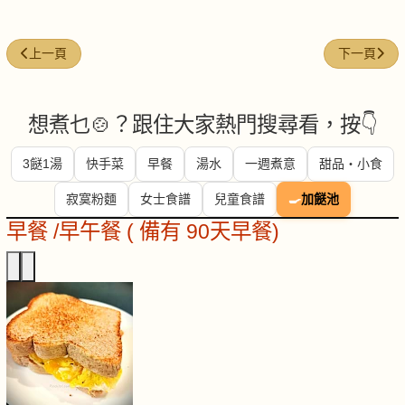
上一篇文章: 魚香雞球
下一篇文章
上一頁
下一頁
想煮乜🍲？跟住大家熱門搜尋看，按👇
3餸1湯
快手菜
早餐
湯水
一週煮意
甜品・小食
寂寞粉麵
女士食譜
兒童食譜
🍳
加餸池
早餐 /早午餐 ( 備有 90天早餐)