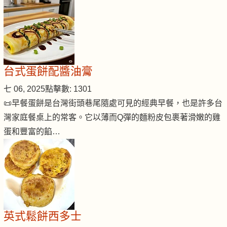
台式蛋餅配醬油膏
七 06, 2025
點擊數: 1301
📜早餐蛋餅是台灣街頭巷尾隨處可見的經典早餐，也是許多台
灣家庭餐桌上的常客。它以薄而Q彈的麵粉皮包裹著滑嫩的雞
蛋和豐富的餡…
英式鬆餅西多士