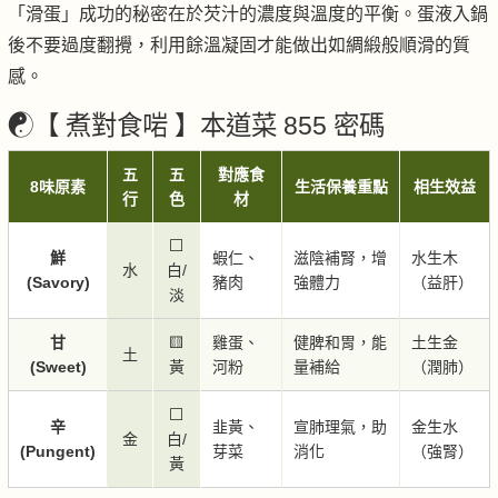
「滑蛋」成功的秘密在於芡汁的濃度與溫度的平衡。蛋液入鍋
後不要過度翻攪，利用餘溫凝固才能做出如綢緞般順滑的質
感。
☯️【 煮對食啱 】本道菜 855 密碼
五
五
對應食
8味原素
生活保養重點
相生效益
行
色
材
⬜
鮮
蝦仁、
滋陰補腎，增
水生木
水
白/
(Savory)
豬肉
強體力
（益肝）
淡
甘
🟨
雞蛋、
健脾和胃，能
土生金
土
(Sweet)
黃
河粉
量補給
（潤肺）
⬜
辛
韭黃、
宣肺理氣，助
金生水
金
白/
(Pungent)
芽菜
消化
（強腎）
黃