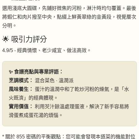
選用淺底大圓碟，先鋪好微焦的河粉，淋汁時均勻覆蓋。最後
將蝦仁和肉片撥至中央，點綴上鮮黃翠綠的韭黃段，視覺層次
分明。
🌟 吸引力評分
4.9/5 - 經典情懷、老少咸宜、做法高效。
✨ 食譜亮點與專業評語：
烹調模式：
混合菜色 · 溫潤派
風味養生：
蛋汁的溫潤中和了乾炒河粉的燥氣，是「水
火既濟」的經典體現。
實用價值：
利用芡汁餘溫處理蛋液，解決了新手容易將
滑蛋煮成蛋花湯的煩惱。
* 關於 855 密碼的平衡觀點：您可能會發現本道菜的機能對位