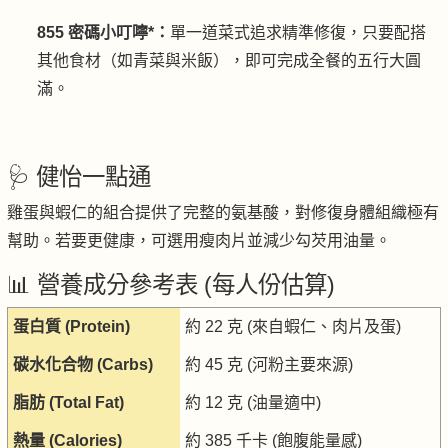
855 密碼小叮嚀*：
單一道菜式追求精準修復，只要配搭
其他食材（如青菜與米飯），即可完成全餐的五行大圓
滿。
🩺 健怡一點通
雞蛋與蝦仁的組合提供了完整的氨基酸，對修復身體組織極有
幫助。若要更健康，可選用瘦肉片並減少勾芡用油量。
📊 營養成分參考表 (每人份估算)
蛋白質 (Protein)
約 22 克 (來自蝦仁、肉片及蛋)
碳水化合物 (Carbs)
約 45 克 (河粉主要來源)
脂肪 (Total Fat)
約 12 克 (油量適中)
熱量 (Calories)
約 385 千卡 (飽腹能量感)