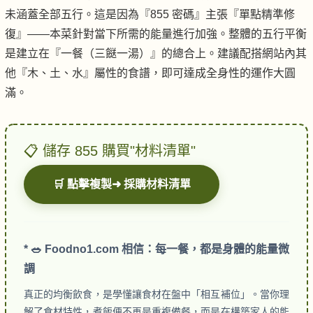
未涵蓋全部五行。這是因為『855 密碼』主張『單點精準修
復』——本菜針對當下所需的能量進行加強。整體的五行平衡
是建立在『一餐（三餸一湯）』的總合上。建議配搭網站內其
他『木、土、水』屬性的食譜，即可達成全身性的運作大圓
滿。
📋 儲存 855 購買"材料清單"
🛒 點擊複製➜ 採購材料清單
* 🥗 Foodno1.com 相信：每一餐，都是身體的能量微
調
真正的均衡飲食，是學懂讓食材在盤中「相互補位」。當你理
解了食材特性，煮飯便不再是重複備餐，而是在構築家人的能