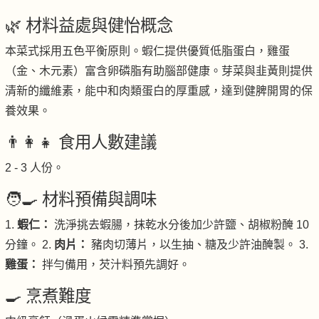
🌿 材料益處與健怡概念
本菜式採用五色平衡原則。蝦仁提供優質低脂蛋白，雞蛋
（金、木元素）富含卵磷脂有助腦部健康。芽菜與韭黃則提供
清新的纖維素，能中和肉類蛋白的厚重感，達到健脾開胃的保
養效果。
👨‍👩‍👧 食用人數建議
2 - 3 人份。
🧑‍🍳 材料預備與調味
1.
蝦仁：
洗淨挑去蝦腸，抹乾水分後加少許鹽、胡椒粉醃 10
分鐘。 2.
肉片：
豬肉切薄片，以生抽、糖及少許油醃製。 3.
雞蛋：
拌勻備用，芡汁料預先調好。
🍳 烹煮難度