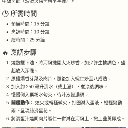
中級烹飪（滑蛋火候需精準掌握）。
🕒 所需時間
預備時間：15 分鐘
烹調時間：10 分鐘
總時間：25 分鐘
🔥 烹調步驟
燒熱鑊下油，將河粉攤開大火炒香，加少許生抽調色，盛
起放入深碟。
原鑊爆香芽菜及肉片，隨後加入蝦仁炒至八成熟。
加入約 250 毫升清水（或上湯），煮滾後調味。
慢慢倒入粟粉水勾芡，待汁液變濃稠。
關鍵動作：
熄火或轉極微火，打圈淋入蛋液，輕輕撥動
兩下呈現絲滑蛋花。
將滑蛋汁連同肉片蝦仁一併淋在河粉上，撒上韭黃即成。