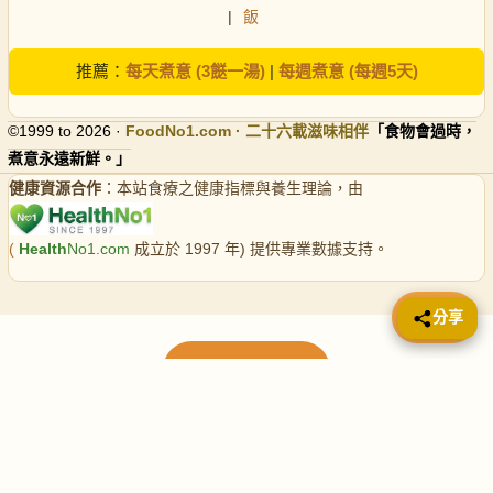
|
飯
推薦：
每天煮意 (3餸一湯)
|
每週煮意 (每週5天)
©1999 to 2026 ·
FoodNo1
.com · 二十六載滋味相伴
「食物會過時，
煮意永遠新鮮。」
健康資源合作
：本站食療之健康指標與養生理論，由
(
Health
No1.com
成立於 1997 年) 提供專業數據支持。
📤 分享
分享
載入更多食譜
請使用下方頁數繼續瀏覽更多食譜