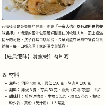
🥗這道菜是茶餐廳的經典，更是
「一家人也可以各取所需的美
味選擇」
。滑溜的蛋汁包裹著鮮甜蝦仁與軟肶肉片，配上吸滿
精華的河粉，孩子愛其口感順滑，長輩則能在溫熱中獲得營養
補給。每一口都充滿了家的溫度與誠意。
【經典港味】滑蛋蝦仁肉片河
🧂 材料
主料：
河粉 400 克、蝦仁 150 克、豬肉片 100 克
副料：
雞蛋 3 隻、芽菜 50 克、韭黃（切段-可選） 少許
調味料：
植物油適量、生抽 1 湯匙、糖 0.5 茶匙、胡椒
粉少許、粟粉（芡汁用） 1.5 茶匙