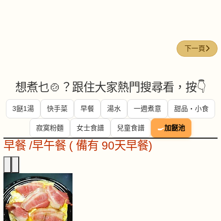
下一篇文章
下一頁
想煮乜🍲？跟住大家熱門搜尋看，按👇
3餸1湯
快手菜
早餐
湯水
一週煮意
甜品・小食
寂寞粉麵
女士食譜
兒童食譜
🍳
加餸池
早餐 /早午餐 ( 備有 90天早餐)