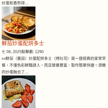
炒蛋和香煎得…
鮮茄炒蛋配烘多士
七 06, 2025
點擊數: 1290
📜鮮茄（番茄）炒蛋配烘多士（烤吐司）是一道經典的家常早
餐，不僅色彩鮮豔誘人，而且營養豐富、製作簡單快捷。滑嫩
的炒蛋融合了…