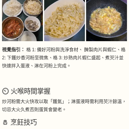
視覺指引：
格 1: 備好河粉與洗淨食材、 醃製肉片與蝦仁、格
2: 下鑊炒香河粉至微焦、格 3: 炒熟肉片蝦仁盛起、煮芡汁並
快速拌入蛋液、淋在河粉上完成。
⏲️ 火喉時間掌握
炒河粉需大火快攻以取「鑊氣」；淋蛋液時需利用芡汁餘溫，
切忌大火久煮否則蛋質會變老。
🧂 烹飪技巧