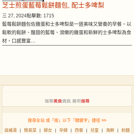
芝士煎蛋藍莓鬆餅麵包, 配士多啤梨
三 27, 2024
點擊數: 1715
藍莓鬆餅麵包佐雞蛋和士多啤梨是一道美味又營養的早餐，以
鬆軟的鬆餅、酸甜的藍莓、滑嫩的雞蛋和新鮮的士多啤梨為食
材，口感豐富…
搜尋全站 或「按」以下「關鍵字」捷徑
>>
滋補湯
|
簡易菜
|
婦女
|
孕婦
|
西餐
|
兒童
|
海鮮
|
粉麵