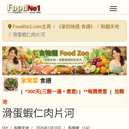
FoodNo1.com主頁
《家的味道·食譜》
粉麵天地
滑蛋蝦仁肉片河
家常菜
食譜
|
*
300天(三餸一湯。煮意)
|
*
*
每週煮意
|
加餸
池
滑蛋蝦仁肉片河
DIY
粉麵天地
2026年1月10日
點擊數: 1142